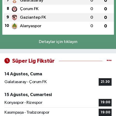
7
Galatasaray
0
0
8
Çorum FK
0
0
9
Gaziantep FK
0
0
10
Alanyaspor
0
0
Detaylar için tıklayın
Süper Lig Fikstür
14 Ağustos, Cuma
Galatasaray - Çorum FK
21:30
15 Ağustos, Cumartesi
Konyaspor - Rizespor
19:00
Kasımpaşa - Trabzonspor
19:00