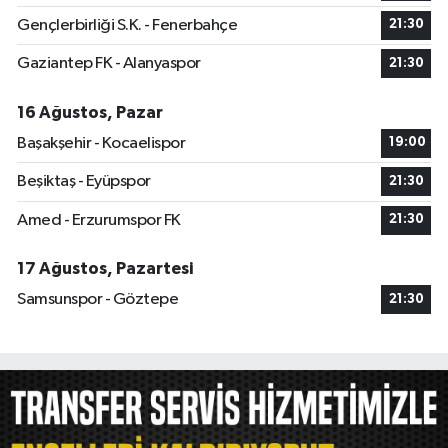
Gençlerbirliği S.K. - Fenerbahçe
21:30
Gaziantep FK - Alanyaspor
21:30
16 Ağustos, Pazar
Başakşehir - Kocaelispor
19:00
Beşiktaş - Eyüpspor
21:30
Amed - Erzurumspor FK
21:30
17 Ağustos, Pazartesi
Samsunspor - Göztepe
21:30