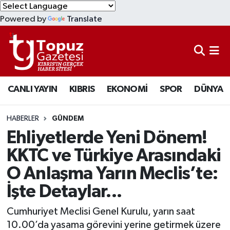
Powered by
Translate
KIBRIS
Lefkoşa Nöbetçi Eczaneler
DÜNYA
Lefkoşa Hava Durumu
CANLI YAYIN
KIBRIS
EKONOMİ
SPOR
DÜNYA
EKONOMİ
Lefkoşa Trafik Yoğunluk Haritası
MAGAZİN
Süper Lig Puan Durumu ve Fikstür
HABERLER
GÜNDEM
Ehliyetlerde Yeni Dönem!
SAĞLIK
Tüm Manşetler
KKTC ve Türkiye Arasındaki
O Anlaşma Yarın Meclis’te:
SPOR
Son Dakika Haberleri
İşte Detaylar...
TEKNOLOJİ
Haber Arşivi
Cumhuriyet Meclisi Genel Kurulu, yarın saat
TÜRKİYE
10.00’da yasama görevini yerine getirmek üzere