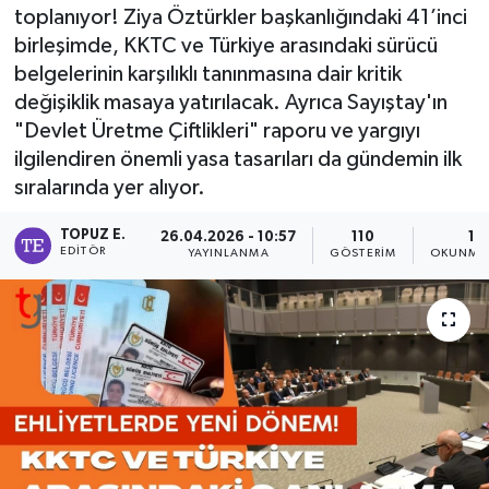
toplanıyor! Ziya Öztürkler başkanlığındaki 41’inci
birleşimde, KKTC ve Türkiye arasındaki sürücü
belgelerinin karşılıklı tanınmasına dair kritik
değişiklik masaya yatırılacak. Ayrıca Sayıştay'ın
"Devlet Üretme Çiftlikleri" raporu ve yargıyı
ilgilendiren önemli yasa tasarıları da gündemin ilk
sıralarında yer alıyor.
TOPUZ E.
26.04.2026 - 10:57
110
1 
EDITÖR
YAYINLANMA
GÖSTERIM
OKUNMA 