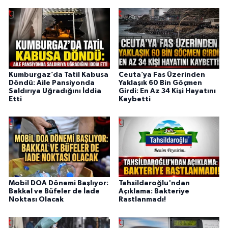
Kumburgaz’da Tatil Kabusa
Ceuta’ya Fas Üzerinden
Döndü: Aile Pansiyonda
Yaklaşık 60 Bin Göçmen
Saldırıya Uğradığını İddia
Girdi: En Az 34 Kişi Hayatını
Etti
Kaybetti
Mobil DOA Dönemi Başlıyor:
Tahsildaroğlu'ndan
Bakkal ve Büfeler de İade
Açıklama: Bakteriye
Noktası Olacak
Rastlanmadı!