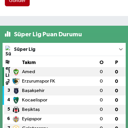
Gönder
Süper Lig Puan Durumu
Süper Lig
#
Takım
O
P
1
Amed
0
0
2
Erzurumspor FK
0
0
3
Başakşehir
0
0
4
Kocaelispor
0
0
5
Beşiktaş
0
0
6
Eyüpspor
0
0