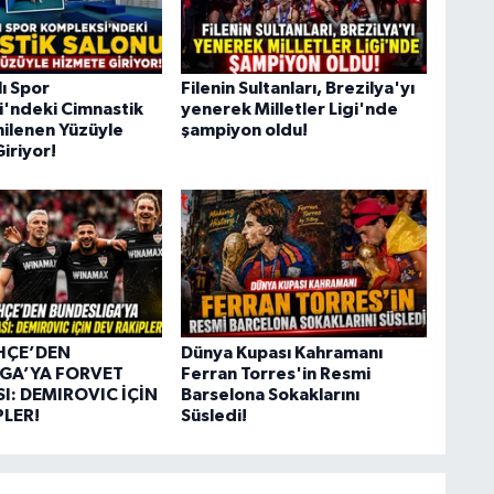
ı Spor
Filenin Sultanları, Brezilya'yı
'ndeki Cimnastik
yenerek Milletler Ligi'nde
nilenen Yüzüyle
şampiyon oldu!
iriyor!
HÇE’DEN
Dünya Kupası Kahramanı
GA’YA FORVET
Ferran Torres'in Resmi
I: DEMIROVIC İÇİN
Barselona Sokaklarını
PLER!
Süsledi!