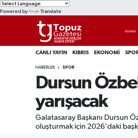
Powered by
Translate
KIBRIS
Lefkoşa Nöbetçi Eczaneler
DÜNYA
Lefkoşa Hava Durumu
CANLI YAYIN
KIBRIS
EKONOMİ
SPO
EKONOMİ
Lefkoşa Trafik Yoğunluk Haritası
HABERLER
SPOR
MAGAZİN
Süper Lig Puan Durumu ve Fikstür
Dursun Özbek
SAĞLIK
Tüm Manşetler
yarışacak
SPOR
Son Dakika Haberleri
Galatasaray Başkanı Dursun Öz
TEKNOLOJİ
Haber Arşivi
oluşturmak için 2026'daki başk
TÜRKİYE