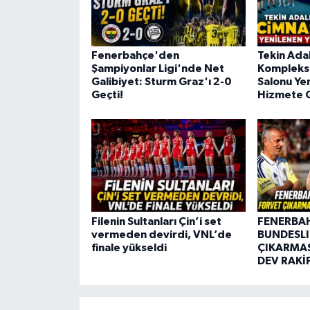
Fenerbahçe'den
Tekin Adal
Şampiyonlar Ligi'nde Net
Kompleksi
Galibiyet: Sturm Graz'ı 2-0
Salonu Ye
Geçti!
Hizmete G
Filenin Sultanları Çin’i set
FENERBA
vermeden devirdi, VNL’de
BUNDESLI
finale yükseldi
ÇIKARMAS
DEV RAKİ