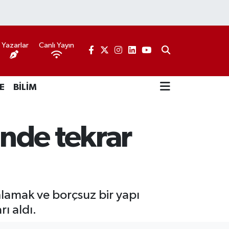
Yazarlar
Canlı Yayın
E
BİLİM
nde tekrar
lamak ve borçsuz bir yapı
ı aldı.