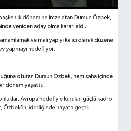
lı başkanlık dönemine imza atan Dursun Özbek,
minde yeniden aday olma kararı aldı.
tamamlamak ve mali yapıyı kalıcı olarak düzene
v yapmayı hedefliyor.
ltuğuna oturan Dursun Özbek, hem saha içinde
bir dönem yaşattı.
nluklar, Avrupa hedefiyle kurulan güçlü kadro
, Özbek'in liderliğinde hayata geçti.