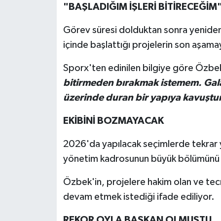
"BAŞLADIĞIM İŞLERİ BİTİRECEĞİM
Görev süresi dolduktan sonra yenide
içinde başlattığı projelerin son aşamay
Sporx'ten edinilen bilgiye göre Özbek
bitirmeden bırakmak istemem. Gala
üzerinde duran bir yapıya kavuştu
EKİBİNİ BOZMAYACAK
2026'da yapılacak seçimlerde tekrar
yönetim kadrosunun büyük bölümünü k
Özbek'in, projelere hakim olan ve tec
devam etmek istediği ifade ediliyor.
REKOR OYLA BAŞKAN OLMUŞTU