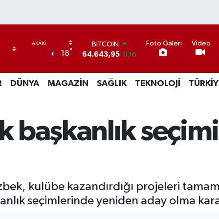
BITCOIN
Foto Galeri
Video
°
64.643,95
0.16
18
DOLAR
47,6006
0.06
R
DÜNYA
MAGAZİN
SAĞLIK
TEKNOLOJİ
TÜRKİY
EURO
55,0250
0.02
STERLİN
64,2398
0.2
 başkanlık seçimi
GRAM ALTIN
6500.87
0.12
BİST100
13.799
70
bek, kulübe kazandırdığı projeleri tamam
anlık seçimlerinde yeniden aday olma karar