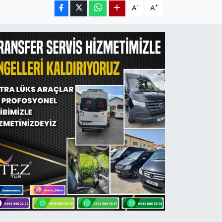
-
+
A
A