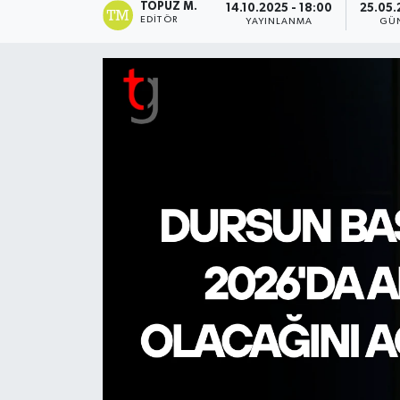
TOPUZ M.
14.10.2025 - 18:00
25.05.
EDITÖR
YAYINLANMA
GÜ