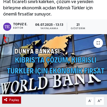
Hat ticareti sınırlı kalırken, çözüm ve yeniden
birleşme ekonomik açıdan Kıbrıslı Türkler için
önemli fırsatlar sunuyor.
TOPUZ E.
06.07.2025 - 13:13
21
EDITÖR
YAYINLANMA
GÖSTERIM
Paylaş
-
+
A
A