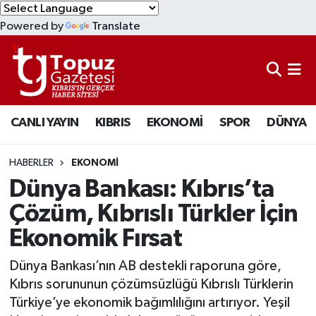
Powered by
Translate
KIBRIS
Lefkoşa Nöbetçi Eczaneler
DÜNYA
Lefkoşa Hava Durumu
CANLI YAYIN
KIBRIS
EKONOMİ
SPOR
DÜNYA
EKONOMİ
Lefkoşa Trafik Yoğunluk Haritası
MAGAZİN
Süper Lig Puan Durumu ve Fikstür
HABERLER
EKONOMİ
Dünya Bankası: Kıbrıs’ta
SAĞLIK
Tüm Manşetler
Çözüm, Kıbrıslı Türkler İçin
Ekonomik Fırsat
SPOR
Son Dakika Haberleri
Dünya Bankası’nın AB destekli raporuna göre,
TEKNOLOJİ
Haber Arşivi
Kıbrıs sorununun çözümsüzlüğü Kıbrıslı Türklerin
Türkiye’ye ekonomik bağımlılığını artırıyor. Yeşil
TÜRKİYE