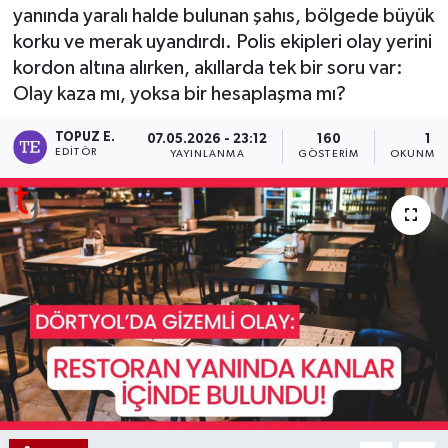
yanında yaralı halde bulunan şahıs, bölgede büyük
korku ve merak uyandırdı. Polis ekipleri olay yerini
kordon altına alırken, akıllarda tek bir soru var:
Olay kaza mı, yoksa bir hesaplaşma mı?
TOPUZ E.
07.05.2026 - 23:12
160
1 D
EDITÖR
YAYINLANMA
GÖSTERIM
OKUNMA 