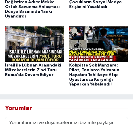
Değiştiren Adım: Mekke
Çocukların Sosyal Medya
Ortak Savunma Anlaşması
Erişimini Yasakladı
Dünya Basınında Yankı
Uyandırdı
İsrail ile Lübnan Arasındaki
Kokpitte Şok Manzara:
Müzakerelerin 7’nci Turu
Pilot, Tonlarca Yolcunun
Roma’da Devam Ediyor
Hayatını Tehlikeye Atıp
Uyuşturucu Kuryeliği
Yaparken Yakalandı!
Yorumlar