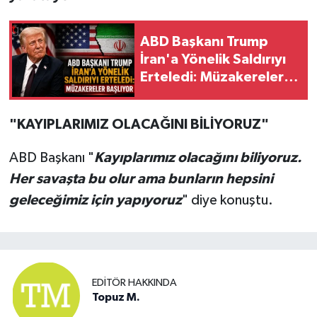
ABD Başkanı Trump
İran'a Yönelik Saldırıyı
Erteledi: Müzakereler
Başlıyor
"KAYIPLARIMIZ OLACAĞINI BİLİYORUZ"
ABD Başkanı "
Kayıplarımız olacağını biliyoruz.
Her savaşta bu olur ama bunların hepsini
geleceğimiz için yapıyoruz
" diye konuştu.
EDITÖR HAKKINDA
Topuz M.