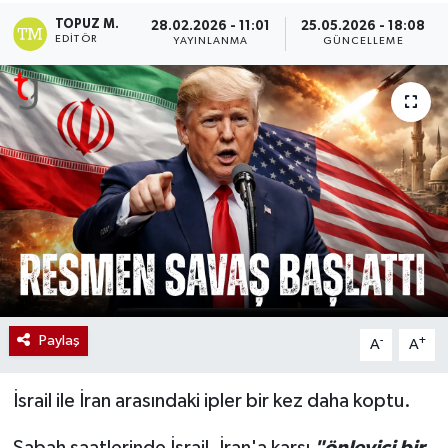
TOPUZ M.
28.02.2026 - 11:01
25.05.2026 - 18:08
EDITÖR
YAYINLANMA
GÜNCELLEME
Paylaş
-
+
A
A
İsrail ile İran arasındaki ipler bir kez daha koptu.
Sabah saatlerinde İsrail, İran'a karşı
"önleyici bir