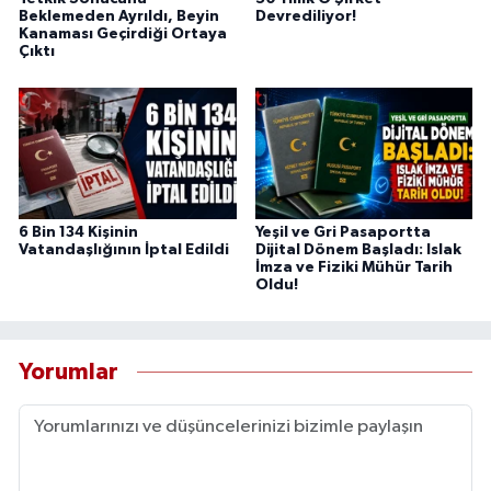
Beklemeden Ayrıldı, Beyin
Devrediliyor!
Kanaması Geçirdiği Ortaya
Çıktı
6 Bin 134 Kişinin
Yeşil ve Gri Pasaportta
Vatandaşlığının İptal Edildi
Dijital Dönem Başladı: Islak
İmza ve Fiziki Mühür Tarih
Oldu!
Yorumlar