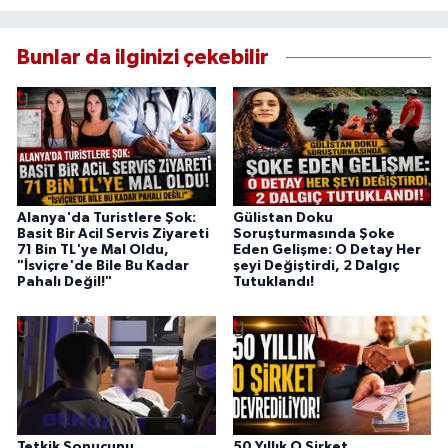
Bunlar da ilginizi çekebilir
Alanya'da Turistlere Şok:
Gülistan Doku
Basit Bir Acil Servis Ziyareti
Soruşturmasında Şoke
71 Bin TL'ye Mal Oldu,
Eden Gelişme: O Detay Her
"İsviçre'de Bile Bu Kadar
şeyi Değiştirdi, 2 Dalgıç
Pahalı Değil!"
Tutuklandı!
Tetkik Sonucunu
50 Yıllık O Şirket