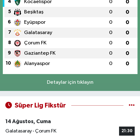
4
Kocaelispor
0
0
5
Beşiktaş
0
0
6
Eyüpspor
0
0
7
Galatasaray
0
0
8
Çorum FK
0
0
9
Gaziantep FK
0
0
10
Alanyaspor
0
0
Detaylar için tıklayın
Süper Lig Fikstür
14 Ağustos, Cuma
Galatasaray - Çorum FK
21:30