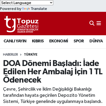
Powered by
Translate
KIBRIS
Lefkoşa Nöbetçi Eczaneler
DÜNYA
Lefkoşa Hava Durumu
CANLI YAYIN
KIBRIS
EKONOMİ
SPOR
DÜNYA
EKONOMİ
Lefkoşa Trafik Yoğunluk Haritası
MAGAZİN
Süper Lig Puan Durumu ve Fikstür
HABERLER
TÜRKİYE
DOA Dönemi Başladı: İade
SAĞLIK
Tüm Manşetler
Edilen Her Ambalaj İçin 1 TL
Ödenecek
SPOR
Son Dakika Haberleri
Çevre, Şehircilik ve İklim Değişikliği Bakanlığı
TEKNOLOJİ
Haber Arşivi
tarafından hayata geçirilen Depozito Yönetim
Sistemi, Türkiye genelinde uygulanmaya başlandı.
TÜRKİYE