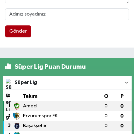
Gönder
Süper Lig Puan Durumu
Süper Lig
#
Takım
O
P
1
Amed
0
0
2
Erzurumspor FK
0
0
3
Başakşehir
0
0