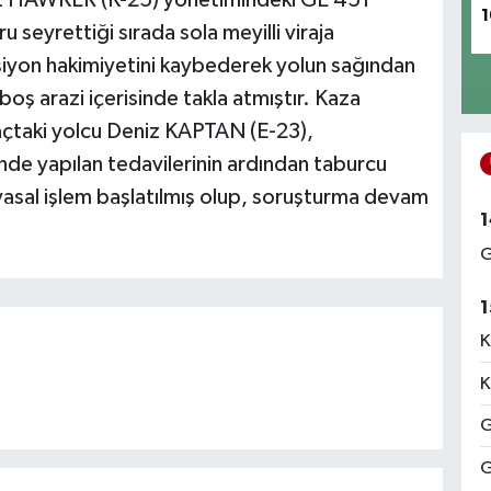
1
u seyrettiği sırada sola meyilli viraja
ksiyon hakimiyetini kaybederek yolun sağından
boş arazi içerisinde takla atmıştır. Kaza
açtaki yolcu Deniz KAPTAN (E-23),
’nde yapılan tedavilerinin ardından taburcu
yasal işlem başlatılmış olup, soruşturma devam
1
G
1
K
K
G
G