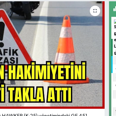
iliz HAWKER (K-25) yönetimindeki GE 451