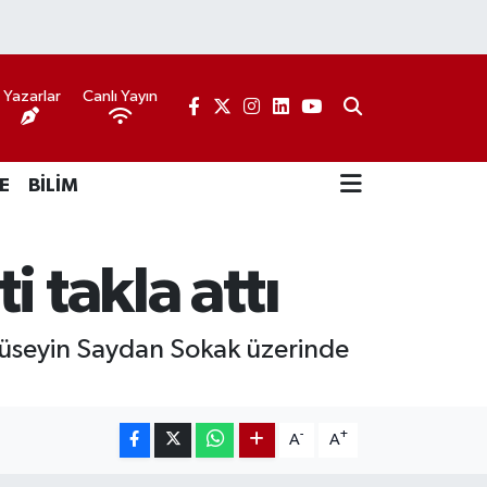
Yazarlar
Canlı Yayın
E
BİLİM
 takla attı
 Hüseyin Saydan Sokak üzerinde
-
+
A
A