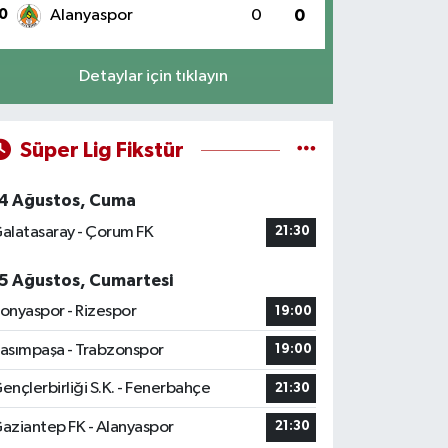
0
Alanyaspor
0
0
Detaylar için tıklayın
Süper Lig Fikstür
4 Ağustos, Cuma
alatasaray - Çorum FK
21:30
5 Ağustos, Cumartesi
onyaspor - Rizespor
19:00
asımpaşa - Trabzonspor
19:00
ençlerbirliği S.K. - Fenerbahçe
21:30
aziantep FK - Alanyaspor
21:30