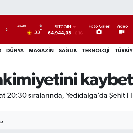
Foto Galeri
Video
BITCOIN
°
33
64.944,08
-0.18
DOLAR
47,7436
0.18
R
DÜNYA
MAGAZİN
SAĞLIK
TEKNOLOJİ
TÜRKİY
EURO
55,2510
0.32
STERLİN
64,4811
0.38
kimiyetini kaybetti
GRAM ALTIN
6660.55
0.03
BİST100
at 20:30 sıralarında, Yedidalga’da Şehit
13.779
-14
IM