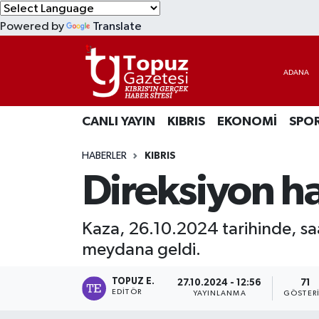
Powered by
Translate
KIBRIS
Lefkoşa Nöbetçi Eczaneler
DÜNYA
Lefkoşa Hava Durumu
CANLI YAYIN
KIBRIS
EKONOMİ
SPO
EKONOMİ
Lefkoşa Trafik Yoğunluk Haritası
HABERLER
KIBRIS
MAGAZİN
Süper Lig Puan Durumu ve Fikstür
Direksiyon ha
SAĞLIK
Tüm Manşetler
Kaza, 26.10.2024 tarihinde, sa
SPOR
Son Dakika Haberleri
meydana geldi.
TEKNOLOJİ
Haber Arşivi
TOPUZ E.
27.10.2024 - 12:56
71
EDITÖR
YAYINLANMA
GÖSTER
TÜRKİYE