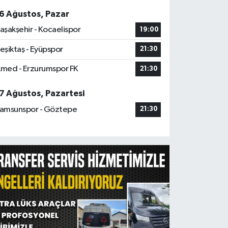
6 Ağustos, Pazar
aşakşehir - Kocaelispor
19:00
eşiktaş - Eyüpspor
21:30
med - Erzurumspor FK
21:30
7 Ağustos, Pazartesi
amsunspor - Göztepe
21:30