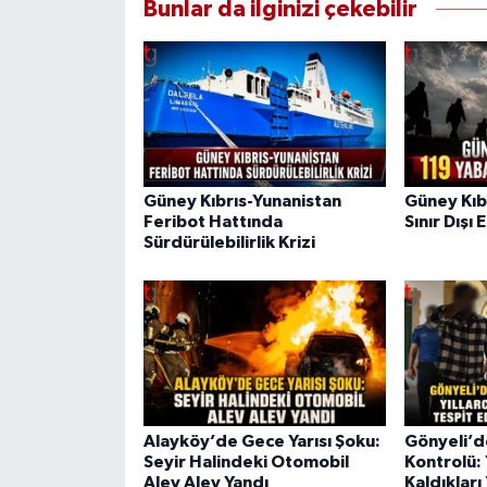
Bunlar da ilginizi çekebilir
Güney Kıbrıs-Yunanistan
Güney Kıb
Feribot Hattında
Sınır Dışı 
Sürdürülebilirlik Krizi
Alayköy’de Gece Yarısı Şoku:
Gönyeli’
Seyir Halindeki Otomobil
Kontrolü: 
Alev Alev Yandı
Kaldıkları 