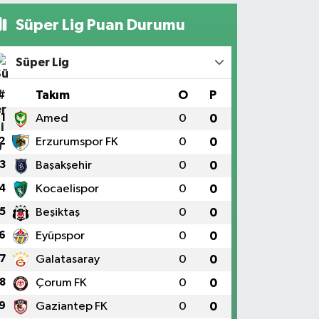
Süper Lig Puan Durumu
Süper Lig
#
Takım
O
P
1
Amed
0
0
2
Erzurumspor FK
0
0
3
Başakşehir
0
0
4
Kocaelispor
0
0
5
Beşiktaş
0
0
6
Eyüpspor
0
0
7
Galatasaray
0
0
8
Çorum FK
0
0
9
Gaziantep FK
0
0