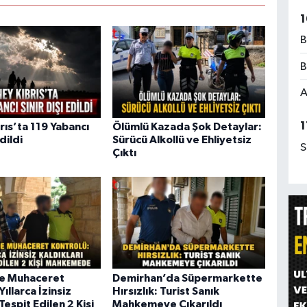
1
B
B
A
1
rıs’ta 119 Yabancı
Ölümlü Kazada Şok Detaylar:
Edildi
Sürücü Alkollü ve Ehliyetsiz
S
Çıktı
de Muhaceret
Demirhan’da Süpermarkette
Yıllarca İzinsiz
Hırsızlık: Turist Sanık
Tespit Edilen 2 Kişi
Mahkemeye Çıkarıldı