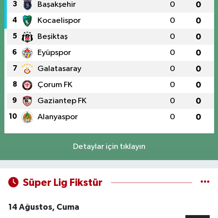
3
Başakşehir
0
0
4
Kocaelispor
0
0
5
Beşiktaş
0
0
6
Eyüpspor
0
0
7
Galatasaray
0
0
8
Çorum FK
0
0
9
Gaziantep FK
0
0
10
Alanyaspor
0
0
Detaylar için tıklayın
Süper Lig Fikstür
14 Ağustos, Cuma