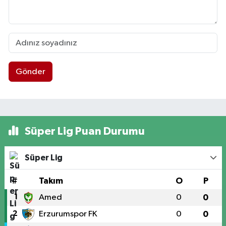
Gönder
Süper Lig Puan Durumu
Süper Lig
#
Takım
O
P
1
Amed
0
0
2
Erzurumspor FK
0
0