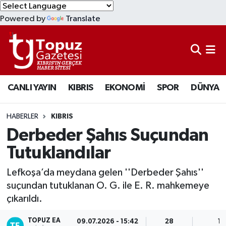
Powered by
Translate
KIBRIS
Lefkoşa Nöbetçi Eczaneler
DÜNYA
Lefkoşa Hava Durumu
CANLI YAYIN
KIBRIS
EKONOMİ
SPOR
DÜNYA
EKONOMİ
Lefkoşa Trafik Yoğunluk Haritası
MAGAZİN
Süper Lig Puan Durumu ve Fikstür
HABERLER
KIBRIS
Derbeder Şahıs Suçundan
SAĞLIK
Tüm Manşetler
Tutuklandılar
SPOR
Son Dakika Haberleri
Lefkoşa’da meydana gelen ''Derbeder Şahıs''
suçundan tutuklanan O. G. ile E. R. mahkemeye
TEKNOLOJİ
Haber Arşivi
çıkarıldı.
TÜRKİYE
TOPUZ EA
09.07.2026 - 15:42
28
1 