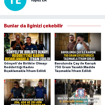
Topuz EA
Bunlar da ilginizi çekebilir
Gönyeli’de Birlikte Olmayı
Bavulunda Çay ile Karışık
Reddettiği Kadını
750 Gram Yasaklı Madde
Bıçaklamakla İtham Edildi
Taşımakla İtham Edildi