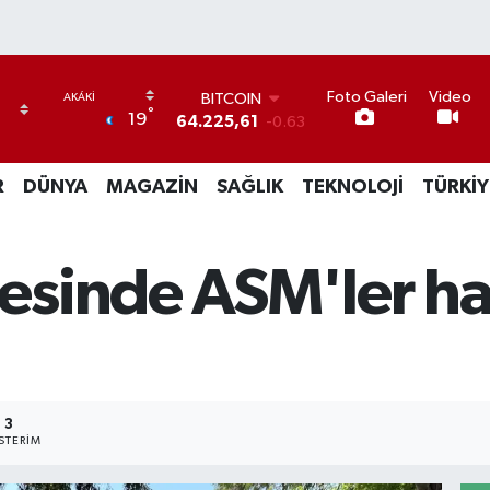
BITCOIN
Foto Galeri
Video
64.225,61
-0.63
°
19
DOLAR
47,6704
0
EURO
R
DÜNYA
MAGAZİN
SAĞLIK
TEKNOLOJİ
TÜRKİY
55,0406
-0.08
STERLİN
64,2143
0
GRAM ALTIN
sinde ASM'ler ha
6510.40
0.45
BİST100
13.799
70
3
STERIM