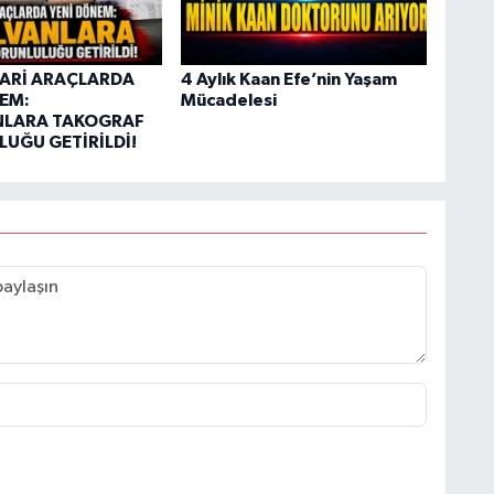
CARİ ARAÇLARDA
4 Aylık Kaan Efe’nin Yaşam
EM:
Mücadelesi
NLARA TAKOGRAF
UĞU GETİRİLDİ!