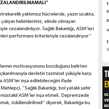
EZALANDIRILMAMALI”
1
B
rekarelik yalıtımsız hücrelerde, yazın sıcakta,
B
le çalışan hekimlerimiz, elinde olmayan
le cezalandırılıyor. Sağlık Bakanlığı, ASM’leri
A
eri performans kriterleriyle cezalandırıyor”
1
S
nlarının motivasyonunu bozduğunu belirten
çıkarılmasıyla devletin tazminat yüküyle karşı
a ASM’ler inşa edilebileceğini ifade
ehlepçi, “Sağlık Bakanlığı, bol yataklı şehir
, müstakil ASM’ler inşa etmeli. Depremzede
mamalı, ödüllendirilmeli” diyerek, Bakanlığa bu