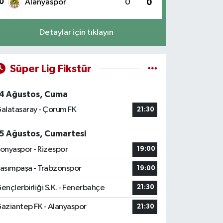
0
Alanyaspor
0
0
Detaylar için tıklayın
Süper Lig Fikstür
4 Ağustos, Cuma
alatasaray - Çorum FK
21:30
5 Ağustos, Cumartesi
onyaspor - Rizespor
19:00
asımpaşa - Trabzonspor
19:00
ençlerbirliği S.K. - Fenerbahçe
21:30
aziantep FK - Alanyaspor
21:30