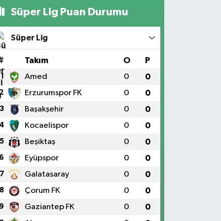
Süper Lig Puan Durumu
Süper Lig
#
Takım
O
P
1
Amed
0
0
2
Erzurumspor FK
0
0
3
Başakşehir
0
0
4
Kocaelispor
0
0
5
Beşiktaş
0
0
6
Eyüpspor
0
0
7
Galatasaray
0
0
8
Çorum FK
0
0
9
Gaziantep FK
0
0