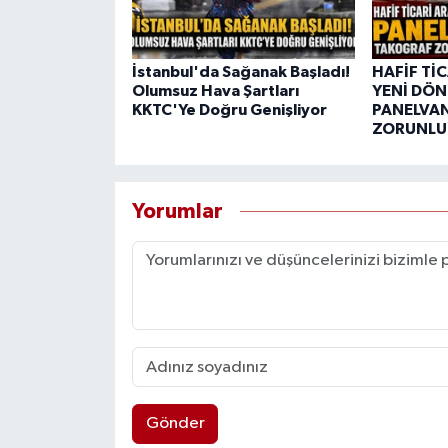
İstanbul'da Sağanak Başladı!
HAFİF Tİ
Olumsuz Hava Şartları
YENİ DÖN
KKTC'Ye Doğru Genişliyor
PANELVA
ZORUNLUL
Yorumlar
Gönder