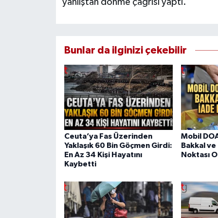
yanlıştan dönme çağrısı yaptı.
Bunlar da ilginizi çekebilir
Ceuta’ya Fas Üzerinden
Mobil DOA
Yaklaşık 60 Bin Göçmen Girdi:
Bakkal ve
En Az 34 Kişi Hayatını
Noktası O
Kaybetti