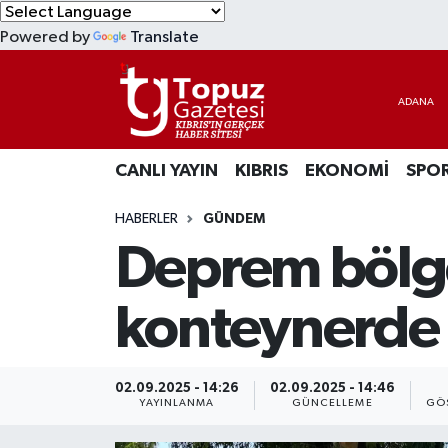
Powered by
Translate
KIBRIS
Lefkoşa Nöbetçi Eczaneler
DÜNYA
Lefkoşa Hava Durumu
CANLI YAYIN
KIBRIS
EKONOMİ
SPO
EKONOMİ
Lefkoşa Trafik Yoğunluk Haritası
HABERLER
GÜNDEM
MAGAZİN
Süper Lig Puan Durumu ve Fikstür
Deprem bölge
SAĞLIK
Tüm Manşetler
konteynerde
SPOR
Son Dakika Haberleri
TEKNOLOJİ
Haber Arşivi
02.09.2025 - 14:26
02.09.2025 - 14:46
YAYINLANMA
GÜNCELLEME
GÖ
TÜRKİYE