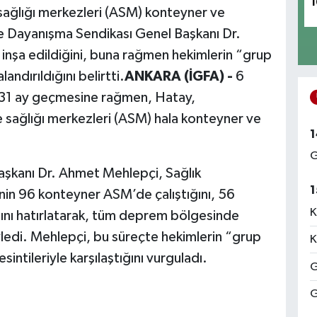
1
ağlığı merkezleri (ASM) konteyner ve
 ve Dayanışma Sendikası Genel Başkanı Dr.
inşa edildiğini, buna rağmen hekimlerin “grup
andırıldığını belirtti.
ANKARA (İGFA) -
6
 31 ay geçmesine rağmen, Hatay,
sağlığı merkezleri (ASM) hala konteyner ve
1
G
aşkanı Dr. Ahmet Mehlepçi, Sağlık
1
inin 96 konteyner ASM’de çalıştığını, 56
K
ığını hatırlatarak, tüm deprem bölgesinde
yledi. Mehlepçi, bu süreçte hekimlerin “grup
K
intileriyle karşılaştığını vurguladı.
G
G