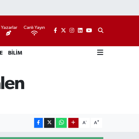
Yazarlar
Canlı Yayın
E
BİLİM
len
-
+
A
A