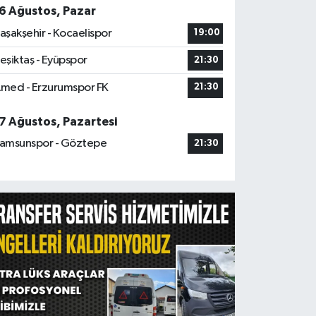
6 Ağustos, Pazar
aşakşehir - Kocaelispor
19:00
eşiktaş - Eyüpspor
21:30
med - Erzurumspor FK
21:30
7 Ağustos, Pazartesi
amsunspor - Göztepe
21:30