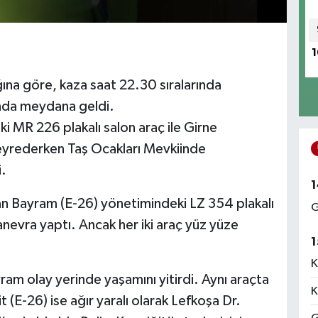
1
ına göre, kaza saat 22.30 sıralarında
ında meydana geldi.
 MR 226 plakalı salon araç ile Girne
eyrederken Taş Ocakları Mevkiinde
i.
1
an Bayram (E-26) yönetimindeki LZ 354 plakalı
G
evra yaptı. Ancak her iki araç yüz yüze
1
K
am olay yerinde yaşamını yitirdi. Aynı araçta
K
(E-26) ise ağır yaralı olarak Lefkoşa Dr.