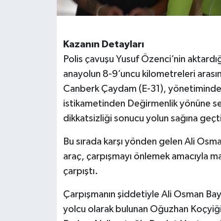
Kazanın Detayları
Polis çavuşu Yusuf Özenci’nin aktardığ
anayolun 8-9’uncu kilometreleri aras
Canberk Çaydam (E-31), yönetimindeki
istikametinden Değirmenlik yönüne s
dikkatsizliği sonucu yolun sağına geçt
Bu sırada karşı yönden gelen Ali Osm
araç, çarpışmayı önlemek amacıyla man
çarpıştı.
Çarpışmanın şiddetiyle Ali Osman Bayr
yolcu olarak bulunan Oğuzhan Koçyiğit 