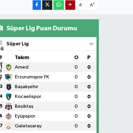
-
+
A
A
Süper Lig Puan Durumu
Süper Lig
#
Takım
O
P
1
Amed
0
0
2
Erzurumspor FK
0
0
3
Başakşehir
0
0
4
Kocaelispor
0
0
5
Beşiktaş
0
0
6
Eyüpspor
0
0
7
Galatasaray
0
0