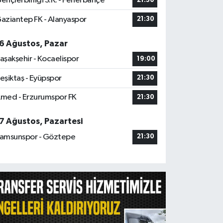
ençlerbirliği S.K. - Fenerbahçe
21:30
aziantep FK - Alanyaspor
21:30
6 Ağustos, Pazar
aşakşehir - Kocaelispor
19:00
eşiktaş - Eyüpspor
21:30
med - Erzurumspor FK
21:30
7 Ağustos, Pazartesi
amsunspor - Göztepe
21:30