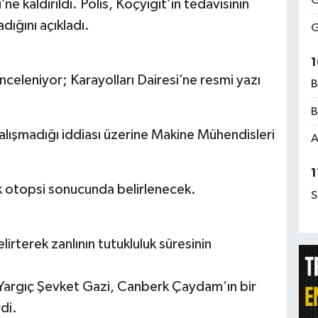
G
 kaldırıldı. Polis, Koçyiğit’in tedavisinin
dığını açıkladı.
G
1
nceleniyor; Karayolları Dairesi’ne resmi yazı
B
B
alışmadığı iddiası üzerine Makine Mühendisleri
A
1
k otopsi sonucunda belirlenecek.
S
irterek zanlının tutukluluk süresinin
Yargıç Şevket Gazi, Canberk Çaydam’ın bir
di.