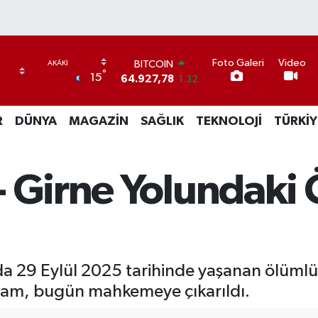
BITCOIN
Foto Galeri
Video
°
64.927,78
1.32
15
DOLAR
47,5894
0.08
EURO
R
DÜNYA
MAGAZİN
SAĞLIK
TEKNOLOJİ
TÜRKİY
55,0398
-0.02
STERLİN
64,1581
0.16
- Girne Yolundaki
GRAM ALTIN
6527.85
0.54
BİST100
13.703
11
a 29 Eylül 2025 tarihinde yaşanan ölümlü 
dam, bugün mahkemeye çıkarıldı.