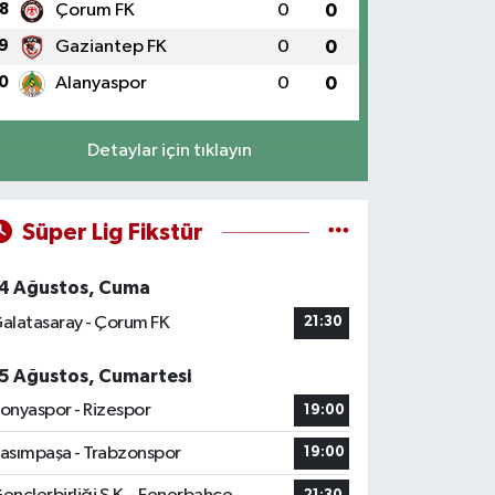
8
Çorum FK
0
0
9
Gaziantep FK
0
0
0
Alanyaspor
0
0
Detaylar için tıklayın
Süper Lig Fikstür
4 Ağustos, Cuma
alatasaray - Çorum FK
21:30
5 Ağustos, Cumartesi
onyaspor - Rizespor
19:00
asımpaşa - Trabzonspor
19:00