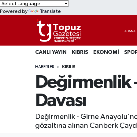
Powered by
Translate
KIBRIS
Lefkoşa Nöbetçi Eczaneler
DÜNYA
Lefkoşa Hava Durumu
CANLI YAYIN
KIBRIS
EKONOMİ
SPO
EKONOMİ
Lefkoşa Trafik Yoğunluk Haritası
HABERLER
KIBRIS
MAGAZİN
Süper Lig Puan Durumu ve Fikstür
Değirmenlik 
SAĞLIK
Tüm Manşetler
Davası
SPOR
Son Dakika Haberleri
Değirmenlik - Girne Anayolu’nd
TEKNOLOJİ
Haber Arşivi
gözaltına alınan Canberk Çay
TÜRKİYE