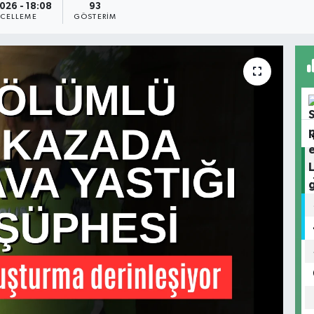
026 - 18:08
93
CELLEME
GÖSTERIM