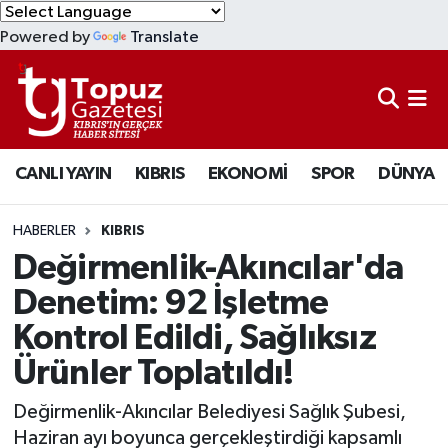
Powered by
Translate
KIBRIS
Lefkoşa Nöbetçi Eczaneler
DÜNYA
Lefkoşa Hava Durumu
CANLI YAYIN
KIBRIS
EKONOMİ
SPOR
DÜNYA
EKONOMİ
Lefkoşa Trafik Yoğunluk Haritası
MAGAZİN
Süper Lig Puan Durumu ve Fikstür
HABERLER
KIBRIS
Değirmenlik-Akıncılar'da
SAĞLIK
Tüm Manşetler
Denetim: 92 İşletme
Kontrol Edildi, Sağlıksız
SPOR
Son Dakika Haberleri
Ürünler Toplatıldı!
TEKNOLOJİ
Haber Arşivi
Değirmenlik-Akıncılar Belediyesi Sağlık Şubesi,
TÜRKİYE
Haziran ayı boyunca gerçekleştirdiği kapsamlı