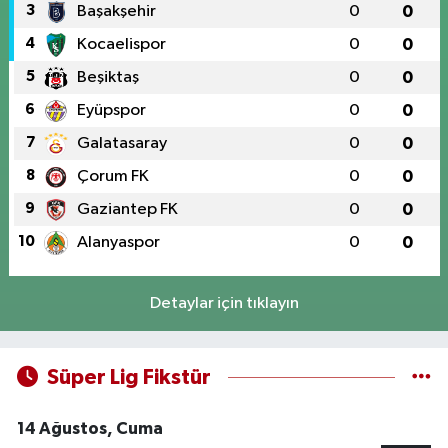
3
Başakşehir
0
0
4
Kocaelispor
0
0
5
Beşiktaş
0
0
6
Eyüpspor
0
0
7
Galatasaray
0
0
8
Çorum FK
0
0
9
Gaziantep FK
0
0
10
Alanyaspor
0
0
Detaylar için tıklayın
Süper Lig Fikstür
14 Ağustos, Cuma