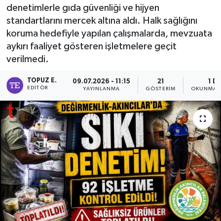
denetimlerle gıda güvenliği ve hijyen
standartlarını mercek altına aldı. Halk sağlığını
koruma hedefiyle yapılan çalışmalarda, mevzuata
aykırı faaliyet gösteren işletmelere geçit
verilmedi.
TOPUZ E.
09.07.2026 - 11:15
21
1 D
EDITÖR
YAYINLANMA
GÖSTERIM
OKUNMA S