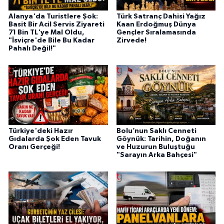
Alanya'da Turistlere Şok:
Türk Satranç Dahisi Yağız
Basit Bir Acil Servis Ziyareti
Kaan Erdoğmuş Dünya
71 Bin TL'ye Mal Oldu,
Gençler Sıralamasında
"İsviçre'de Bile Bu Kadar
Zirvede!
Pahalı Değil!"
Türkiye'deki Hazır
Bolu’nun Saklı Cenneti
Gıdalarda Şok Eden Tavuk
Göynük: Tarihin, Doğanın
Oranı Gerçeği!
ve Huzurun Buluştuğu
"Sarayın Arka Bahçesi"