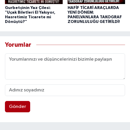
Gurbetçinin Yaz Çilesi:
HAFİF TİCARİ ARAÇLARDA
"Uçak Biletleri El Yakıyor,
YENİ DÖNEM:
Hasretimiz Ticarete mi
PANELVANLARA TAKOGRAF
Dönüştü?"
ZORUNLULUĞU GETİRİLDİ!
Yorumlar
Gönder