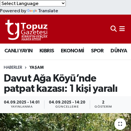
Powered by
Translate
KIBRIS
Lefkoşa Nöbetçi Eczaneler
DÜNYA
Lefkoşa Hava Durumu
CANLI YAYIN
KIBRIS
EKONOMİ
SPOR
DÜNYA
EKONOMİ
Lefkoşa Trafik Yoğunluk Haritası
MAGAZİN
Süper Lig Puan Durumu ve Fikstür
HABERLER
YAŞAM
Davut Ağa Köyü’nde
SAĞLIK
Tüm Manşetler
patpat kazası: 1 kişi yaralı
SPOR
Son Dakika Haberleri
04.09.2025 - 14:01
04.09.2025 - 14:20
2
YAYINLANMA
GÜNCELLEME
GÖSTERIM
TEKNOLOJİ
Haber Arşivi
TÜRKİYE