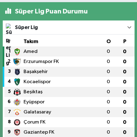
Süper Lig Puan Durumu
Süper Lig
#
Takım
O
P
1
Amed
0
0
2
Erzurumspor FK
0
0
3
Başakşehir
0
0
4
Kocaelispor
0
0
5
Beşiktaş
0
0
6
Eyüpspor
0
0
7
Galatasaray
0
0
8
Çorum FK
0
0
9
Gaziantep FK
0
0