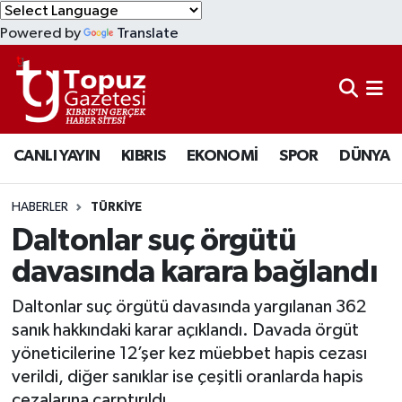
Powered by
Translate
KIBRIS
Lefkoşa Nöbetçi Eczaneler
DÜNYA
Lefkoşa Hava Durumu
CANLI YAYIN
KIBRIS
EKONOMİ
SPOR
DÜNYA
EKONOMİ
Lefkoşa Trafik Yoğunluk Haritası
MAGAZİN
Süper Lig Puan Durumu ve Fikstür
HABERLER
TÜRKİYE
Daltonlar suç örgütü
SAĞLIK
Tüm Manşetler
davasında karara bağlandı
SPOR
Son Dakika Haberleri
Daltonlar suç örgütü davasında yargılanan 362
sanık hakkındaki karar açıklandı. Davada örgüt
TEKNOLOJİ
Haber Arşivi
yöneticilerine 12’şer kez müebbet hapis cezası
verildi, diğer sanıklar ise çeşitli oranlarda hapis
TÜRKİYE
cezalarına çarptırıldı.