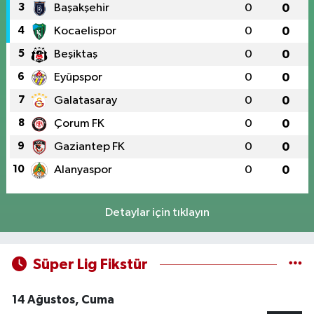
3
Başakşehir
0
0
4
Kocaelispor
0
0
5
Beşiktaş
0
0
6
Eyüpspor
0
0
7
Galatasaray
0
0
8
Çorum FK
0
0
9
Gaziantep FK
0
0
10
Alanyaspor
0
0
Detaylar için tıklayın
Süper Lig Fikstür
14 Ağustos, Cuma