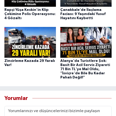
Rapçi Yüşa Keskin’in Klip
Çanakkale’de İlaçlama
Çekimine Polis Operasyonu:
Faciası: 9 Yaşındaki Yusuf
4 Gözaltı
Hayatını Kaybetti
Zincirleme Kazada 29 Yaralı
Alanya'da Turistlere Şok:
Var!
Basit Bir Acil Servis Ziyareti
71 Bin TL'ye Mal Oldu,
"İsviçre'de Bile Bu Kadar
Pahalı Değil!"
Yorumlar