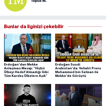
Topuz M.
Bunlar da ilginizi çekebilir
Erdoğan’dan Mekke
Erdoğan Suudi
Anlaşması Mesajı: "Hiçbir
Arabistan’da: Veliaht Prens
Ülkeyi Hedef Almadığı Gibi
Muhammed bin Selman ile
Tüm Kardeş Ülkelere Açık"
Mekke’de Görüştü