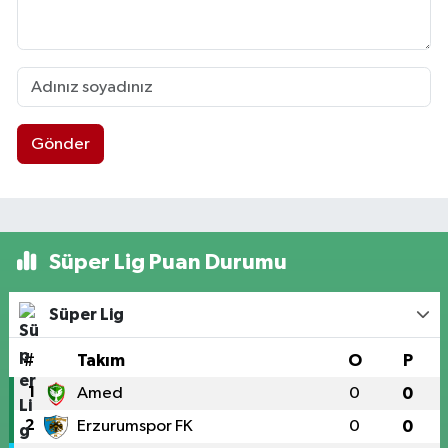
Gönder
Süper Lig Puan Durumu
Süper Lig
#
Takım
O
P
1
Amed
0
0
2
Erzurumspor FK
0
0