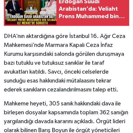
Erdoğan Suudi
Arabistan’da: Veliaht
Prens Muhammed bin
Selman ile Mekke’de
Görüştü
DHA’nın aktardığına göre İstanbul 16. Ağır Ceza
Mahkemesi’nde Marmara Kapalı Ceza İnfaz
Kurumu karşısındaki salonda görülen duruşmaya
bazı tutuklu ve tutuksuz sanıklar ile taraf
avukatları katıldı. Savcı, önceki celselerde
sunduğu esas hakkındaki mütalaasını tekrar
ederek sanıkların cezalandırılmasını talep etti.
Mahkeme heyeti, 305 sanık hakkındaki dava ile
birleşen dosyalar kapsamında toplam 362 sanığın
yargılandığı davada kararını açıkladı. Örgüt lideri
olarak bilinen Barış Boyun ile örgüt yöneticileri