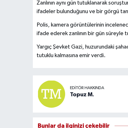
Zanlının aynı gün tutuklanarak soruştur
ifadeler bulunduğunu ve bir görgü tanığ
Polis, kamera görüntülerinin incelenece
ifade ederek zanlının bir gün süreyle t
Yargıç Şevket Gazi, huzurundaki şahad
tutuklu kalmasına emir verdi.
EDITÖR HAKKINDA
Topuz M.
Bunlar da ilginizi çekebilir