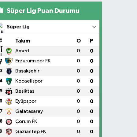
Süper Lig Puan Durumu
Süper Lig
#
Takım
O
P
1
Amed
0
0
2
Erzurumspor FK
0
0
3
Başakşehir
0
0
4
Kocaelispor
0
0
5
Beşiktaş
0
0
6
Eyüpspor
0
0
7
Galatasaray
0
0
8
Çorum FK
0
0
9
Gaziantep FK
0
0