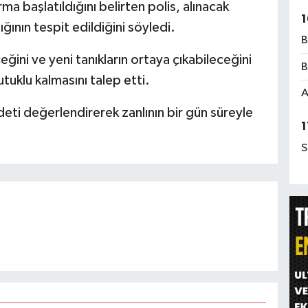
ma başlatıldığını belirten polis, alınacak
1
ının tespit edildiğini söyledi.
B
ğini ve yeni tanıkların ortaya çıkabileceğini
B
utuklu kalmasını talep etti.
A
eti değerlendirerek zanlının bir gün süreyle
1
S