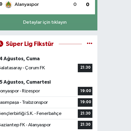
0
Alanyaspor
0
0
Detaylar için tıklayın
Süper Lig Fikstür
4 Ağustos, Cuma
alatasaray - Çorum FK
21:30
5 Ağustos, Cumartesi
onyaspor - Rizespor
19:00
asımpaşa - Trabzonspor
19:00
ençlerbirliği S.K. - Fenerbahçe
21:30
aziantep FK - Alanyaspor
21:30