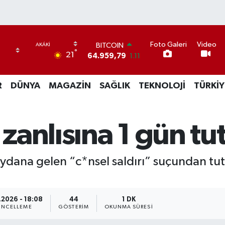
Foto Galeri
Video
BITCOIN
°
21
64.959,79
1.11
DOLAR
47,7436
0.18
R
DÜNYA
MAGAZİN
SAĞLIK
TEKNOLOJİ
TÜRKİY
EURO
55,2510
0.32
STERLİN
64,4811
0.38
 zanlısına 1 gün t
GRAM ALTIN
6660.55
0.03
BİST100
eydana gelen “c*nsel saldırı” suçundan t
13.779
-14
.2026 - 18:08
44
1 DK
NCELLEME
GÖSTERIM
OKUNMA SÜRESI