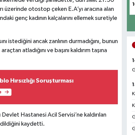
1
rı üzerinde otostop çeken E.A’yı aracına alan
ndaki genç kadının kalçalarını ellemek suretiyle
ını istediğini ancak zanlının durmadığını, bunun
araçtan atladığını ve başını kaldırım taşına
1
G
lo Hırsızlığı Soruşturması
1
e
K
K
Devlet Hastanesi Acil Servisi’ne kaldırılan
G
dildiğini kaydetti.
G