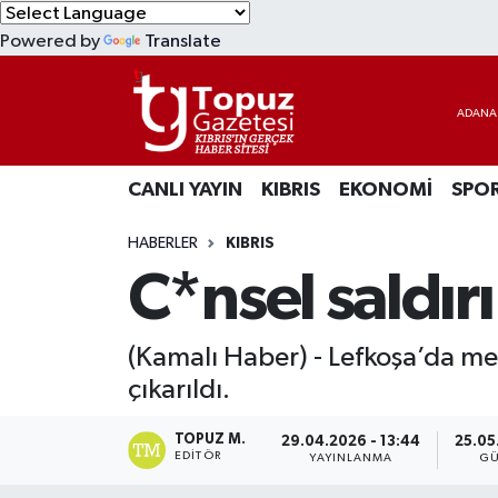
Powered by
Translate
KIBRIS
Lefkoşa Nöbetçi Eczaneler
DÜNYA
Lefkoşa Hava Durumu
CANLI YAYIN
KIBRIS
EKONOMİ
SPO
EKONOMİ
Lefkoşa Trafik Yoğunluk Haritası
HABERLER
KIBRIS
MAGAZİN
Süper Lig Puan Durumu ve Fikstür
C*nsel saldırı
SAĞLIK
Tüm Manşetler
(Kamalı Haber) - Lefkoşa’da m
SPOR
Son Dakika Haberleri
çıkarıldı.
TEKNOLOJİ
Haber Arşivi
TOPUZ M.
29.04.2026 - 13:44
25.05
EDITÖR
YAYINLANMA
GÜ
TÜRKİYE