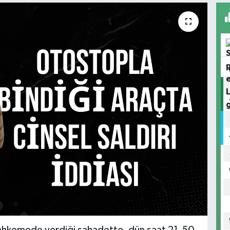
ahkemede verdiği şahadette, dün saat 21.50