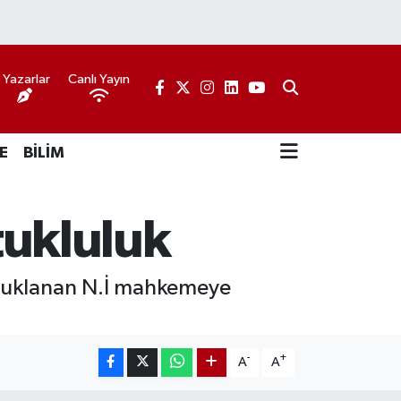
Yazarlar
Canlı Yayın
E
BİLİM
utukluluk
utuklanan N.İ mahkemeye
-
+
A
A