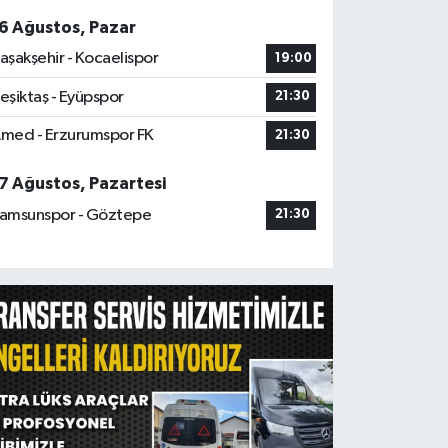
6 Ağustos, Pazar
aşakşehir - Kocaelispor
19:00
eşiktaş - Eyüpspor
21:30
med - Erzurumspor FK
21:30
7 Ağustos, Pazartesi
amsunspor - Göztepe
21:30