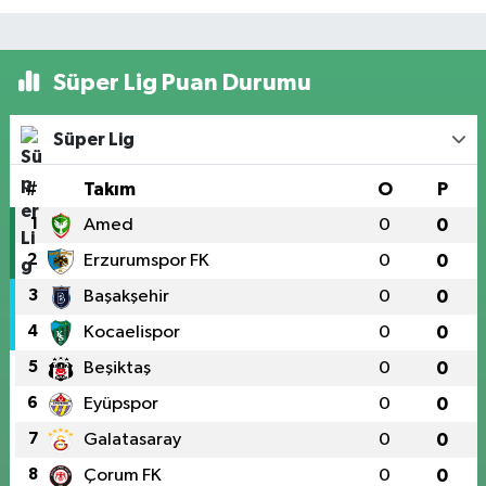
Süper Lig Puan Durumu
Süper Lig
#
Takım
O
P
1
Amed
0
0
2
Erzurumspor FK
0
0
3
Başakşehir
0
0
4
Kocaelispor
0
0
5
Beşiktaş
0
0
6
Eyüpspor
0
0
7
Galatasaray
0
0
8
Çorum FK
0
0