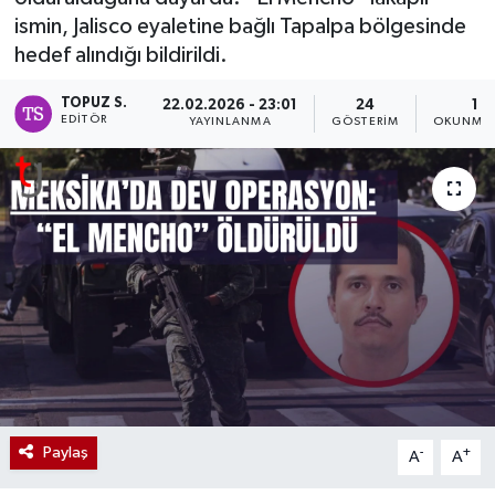
ismin, Jalisco eyaletine bağlı Tapalpa bölgesinde
hedef alındığı bildirildi.
TOPUZ S.
22.02.2026 - 23:01
24
1 D
EDITÖR
YAYINLANMA
GÖSTERIM
OKUNMA 
Paylaş
-
+
A
A