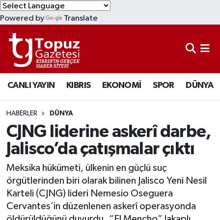
Powered by
Translate
KIBRIS
Lefkoşa Nöbetçi Eczaneler
DÜNYA
Lefkoşa Hava Durumu
CANLI YAYIN
KIBRIS
EKONOMİ
SPOR
DÜNYA
EKONOMİ
Lefkoşa Trafik Yoğunluk Haritası
MAGAZİN
Süper Lig Puan Durumu ve Fikstür
HABERLER
DÜNYA
CJNG liderine askerî darbe,
SAĞLIK
Tüm Manşetler
Jalisco’da çatışmalar çıktı
SPOR
Son Dakika Haberleri
Meksika hükümeti, ülkenin en güçlü suç
örgütlerinden biri olarak bilinen Jalisco Yeni Nesil
TEKNOLOJİ
Haber Arşivi
Karteli (CJNG) lideri Nemesio Oseguera
Cervantes’in düzenlenen askerî operasyonda
TÜRKİYE
öldürüldüğünü duyurdu. “El Mencho” lakaplı