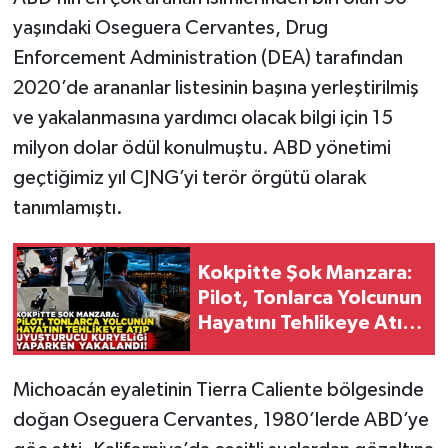
yaşındaki Oseguera Cervantes, Drug
Enforcement Administration (DEA) tarafından
2020’de arananlar listesinin başına yerleştirilmiş
ve yakalanmasına yardımcı olacak bilgi için 15
milyon dolar ödül konulmuştu. ABD yönetimi
geçtiğimiz yıl CJNG’yi terör örgütü olarak
tanımlamıştı.
Kokpitte Şok Manzara:
Pilot, Tonlarca Yolcunun
Hayatını Tehlikeye Atıp
Uyuşturucu Kuryeliği
Yaparken Yakalandı!
Michoacán eyaletinin Tierra Caliente bölgesinde
doğan Oseguera Cervantes, 1980’lerde ABD’ye