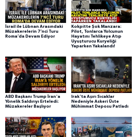
İsrail ile Lübnan Arasındaki
Kokpitte Şok Manzara:
Müzakerelerin 7’nci Turu
Pilot, Tonlarca Yolcunun
Roma’da Devam Ediyor
Hayatını Tehlikeye Atıp
Uyuşturucu Kuryeliği
Yaparken Yakalandı!
ABD Başkanı Trump İran'a
Irak'ta Aşırı Sıcaklar
Yönelik Saldırıyı Erteledi:
Nedeniyle Askeri Üste
Müzakereler Başlıyor
Mühimmat Deposu Patladı