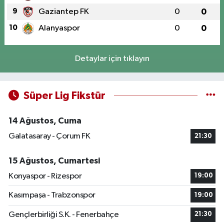
9
Gaziantep FK
0
0
10
Alanyaspor
0
0
Detaylar için tıklayın
Süper Lig Fikstür
14 Ağustos, Cuma
Galatasaray - Çorum FK
21:30
15 Ağustos, Cumartesi
Konyaspor - Rizespor
19:00
Kasımpaşa - Trabzonspor
19:00
Gençlerbirliği S.K. - Fenerbahçe
21:30