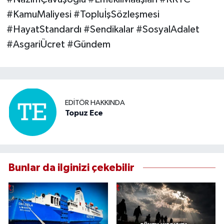
#KamuMaliyesi #TopluİşSözleşmesi
#HayatStandardı #Sendikalar #SosyalAdalet
#AsgariÜcret #Gündem
EDITÖR HAKKINDA
Topuz Ece
Bunlar da ilginizi çekebilir