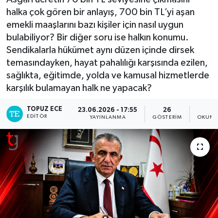
halka çok gören bir anlayış, 700 bin TL’yi aşan
emekli maaşlarını bazı kişiler için nasıl uygun
bulabiliyor? Bir diğer soru ise halkın konumu.
Sendikalarla hükümet aynı düzen içinde dirsek
temasındayken, hayat pahalılığı karşısında ezilen,
sağlıkta, eğitimde, yolda ve kamusal hizmetlerde
karşılık bulamayan halk ne yapacak?
TOPUZ ECE
23.06.2026 - 17:55
26
1
EDITÖR
YAYINLANMA
GÖSTERIM
OKUNM