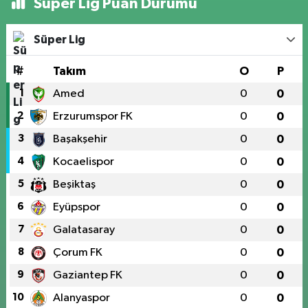
Süper Lig Puan Durumu
Süper Lig
#
Takım
O
P
1
Amed
0
0
2
Erzurumspor FK
0
0
3
Başakşehir
0
0
4
Kocaelispor
0
0
5
Beşiktaş
0
0
6
Eyüpspor
0
0
7
Galatasaray
0
0
8
Çorum FK
0
0
9
Gaziantep FK
0
0
10
Alanyaspor
0
0