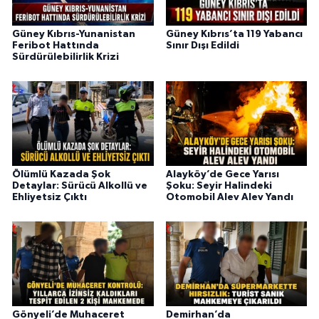
Güney Kıbrıs-Yunanistan
Güney Kıbrıs’ta 119 Yabancı
Feribot Hattında
Sınır Dışı Edildi
Sürdürülebilirlik Krizi
Ölümlü Kazada Şok
Alayköy’de Gece Yarısı
Detaylar: Sürücü Alkollü ve
Şoku: Seyir Halindeki
Ehliyetsiz Çıktı
Otomobil Alev Alev Yandı
Gönyeli’de Muhaceret
Demirhan’da