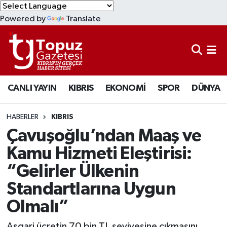
Powered by
Translate
KIBRIS
Lefkoşa Nöbetçi Eczaneler
DÜNYA
Lefkoşa Hava Durumu
CANLI YAYIN
KIBRIS
EKONOMİ
SPOR
DÜNYA
EKONOMİ
Lefkoşa Trafik Yoğunluk Haritası
MAGAZİN
Süper Lig Puan Durumu ve Fikstür
HABERLER
KIBRIS
Çavuşoğlu’ndan Maaş ve
SAĞLIK
Tüm Manşetler
Kamu Hizmeti Eleştirisi:
“Gelirler Ülkenin
SPOR
Son Dakika Haberleri
Standartlarına Uygun
TEKNOLOJİ
Haber Arşivi
Olmalı”
TÜRKİYE
Asgari ücretin 70 bin TL seviyesine çıkmasını