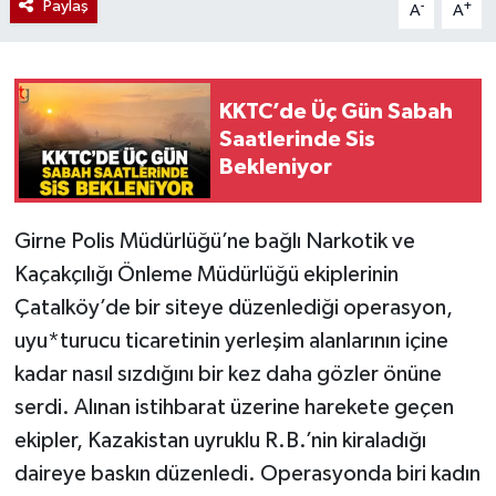
Paylaş
-
+
A
A
KKTC’de Üç Gün Sabah
Saatlerinde Sis
Bekleniyor
Girne Polis Müdürlüğü’ne bağlı Narkotik ve
Kaçakçılığı Önleme Müdürlüğü ekiplerinin
Çatalköy’de bir siteye düzenlediği operasyon,
uyu*turucu ticaretinin yerleşim alanlarının içine
kadar nasıl sızdığını bir kez daha gözler önüne
serdi. Alınan istihbarat üzerine harekete geçen
ekipler, Kazakistan uyruklu R.B.’nin kiraladığı
daireye baskın düzenledi. Operasyonda biri kadın