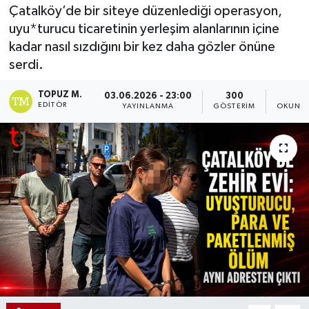
Çatalköy’de bir siteye düzenlediği operasyon,
uyu*turucu ticaretinin yerleşim alanlarının içine
kadar nasıl sızdığını bir kez daha gözler önüne
serdi.
TOPUZ M.
03.06.2026 - 23:00
300
1
EDITÖR
YAYINLANMA
GÖSTERIM
OKUNMA