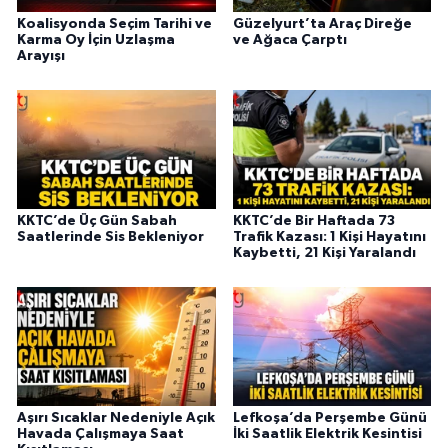
Koalisyonda Seçim Tarihi ve
Güzelyurt’ta Araç Direğe
Karma Oy İçin Uzlaşma
ve Ağaca Çarptı
Arayışı
KKTC’de Üç Gün Sabah
KKTC’de Bir Haftada 73
Saatlerinde Sis Bekleniyor
Trafik Kazası: 1 Kişi Hayatını
Kaybetti, 21 Kişi Yaralandı
Aşırı Sıcaklar Nedeniyle Açık
Lefkoşa’da Perşembe Günü
Havada Çalışmaya Saat
İki Saatlik Elektrik Kesintisi