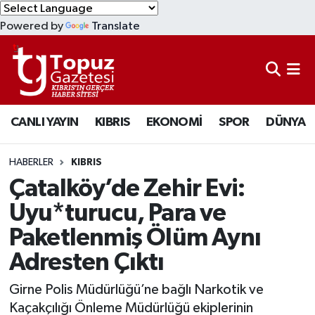
Powered by
Translate
KIBRIS
Lefkoşa Nöbetçi Eczaneler
DÜNYA
Lefkoşa Hava Durumu
CANLI YAYIN
KIBRIS
EKONOMİ
SPOR
DÜNYA
EKONOMİ
Lefkoşa Trafik Yoğunluk Haritası
MAGAZİN
Süper Lig Puan Durumu ve Fikstür
HABERLER
KIBRIS
Çatalköy’de Zehir Evi:
SAĞLIK
Tüm Manşetler
Uyu*turucu, Para ve
Paketlenmiş Ölüm Aynı
SPOR
Son Dakika Haberleri
Adresten Çıktı
TEKNOLOJİ
Haber Arşivi
Girne Polis Müdürlüğü’ne bağlı Narkotik ve
TÜRKİYE
Kaçakçılığı Önleme Müdürlüğü ekiplerinin