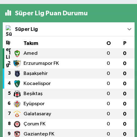
Süper Lig Puan Durumu
Süper Lig
#
Takım
O
P
1
Amed
0
0
2
Erzurumspor FK
0
0
3
Başakşehir
0
0
4
Kocaelispor
0
0
5
Beşiktaş
0
0
6
Eyüpspor
0
0
7
Galatasaray
0
0
8
Çorum FK
0
0
9
Gaziantep FK
0
0