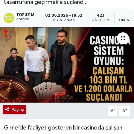
tasarrufuna geçirmekle suçlandı.
TOPUZ M.
02.06.2026 - 19:52
423
1 
EDITÖR
YAYINLANMA
GÖSTERIM
OKUNMA
Paylaş
-
+
A
A
Girne’de faaliyet gösteren bir casinoda çalışan