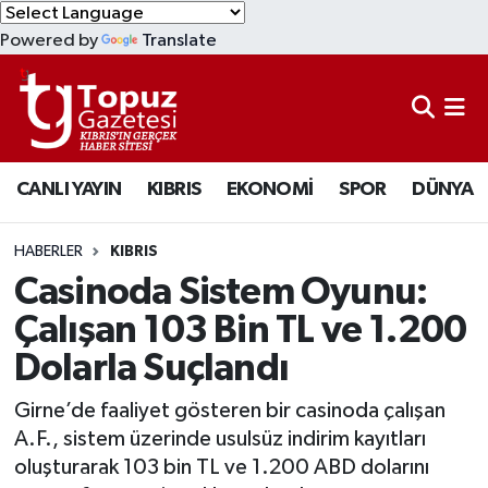
Powered by
Translate
KIBRIS
Lefkoşa Nöbetçi Eczaneler
DÜNYA
Lefkoşa Hava Durumu
CANLI YAYIN
KIBRIS
EKONOMİ
SPOR
DÜNYA
EKONOMİ
Lefkoşa Trafik Yoğunluk Haritası
MAGAZİN
Süper Lig Puan Durumu ve Fikstür
HABERLER
KIBRIS
Casinoda Sistem Oyunu:
SAĞLIK
Tüm Manşetler
Çalışan 103 Bin TL ve 1.200
Dolarla Suçlandı
SPOR
Son Dakika Haberleri
Girne’de faaliyet gösteren bir casinoda çalışan
TEKNOLOJİ
Haber Arşivi
A.F., sistem üzerinde usulsüz indirim kayıtları
oluşturarak 103 bin TL ve 1.200 ABD dolarını
TÜRKİYE