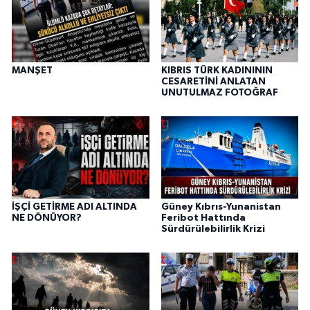
MANŞET
KIBRIS TÜRK KADINININ
CESARETİNİ ANLATAN
UNUTULMAZ FOTOĞRAF
İŞÇİ GETİRME ADI ALTINDA
Güney Kıbrıs-Yunanistan
NE DÖNÜYOR?
Feribot Hattında
Sürdürülebilirlik Krizi