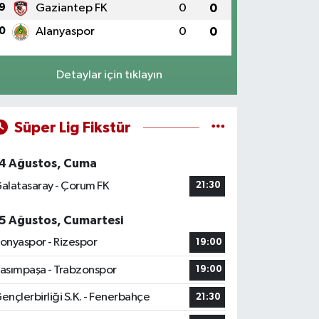
9
Gaziantep FK
0
0
0
Alanyaspor
0
0
Detaylar için tıklayın
Süper Lig Fikstür
4 Ağustos, Cuma
alatasaray - Çorum FK
21:30
5 Ağustos, Cumartesi
onyaspor - Rizespor
19:00
asımpaşa - Trabzonspor
19:00
ençlerbirliği S.K. - Fenerbahçe
21:30