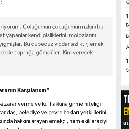
i:
G
1
B
veriyorum. Çoluğumun çocuğumun rızkını bu
 yapanlar kendi pisliklerini, molozlarını
B
 yığmışlar. Bu düpedüz vicdansızlıktır, emek
A
ir gecede toprağa gömdüler. Kim verecek
1
S
Zararım Karşılansın"
la zarar verme ve kul hakkına girme niteliği
ndaş, belediye ve çevre hakları yetkililerini
sında hakkını arayan emekçi, hem ekili araziyi