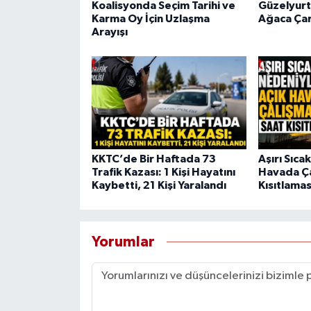
Koalisyonda Seçim Tarihi ve
Güzelyurt
Karma Oy İçin Uzlaşma
Ağaca Çar
Arayışı
KKTC’de Bir Haftada 73
Aşırı Sıca
Trafik Kazası: 1 Kişi Hayatını
Havada Ça
Kaybetti, 21 Kişi Yaralandı
Kısıtlamas
Yorumlar