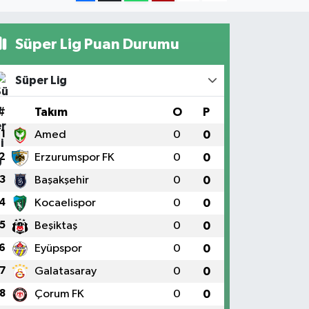
Süper Lig Puan Durumu
Süper Lig
#
Takım
O
P
1
Amed
0
0
2
Erzurumspor FK
0
0
3
Başakşehir
0
0
4
Kocaelispor
0
0
5
Beşiktaş
0
0
6
Eyüpspor
0
0
7
Galatasaray
0
0
8
Çorum FK
0
0