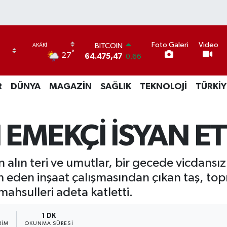
BITCOIN
Foto Galeri
Video
64.475,47
0.66
°
27
DOLAR
47,5971
0.05
EURO
R
DÜNYA
MAGAZİN
SAĞLIK
TEKNOLOJİ
TÜRKİY
55,1336
0.18
STERLİN
64,2534
0.22
GRAM ALTIN
EMEKÇİ İSYAN ET
6527.85
0.54
BİST100
13.703
0
alın teri ve umutlar, bir gecede vicdansız 
 eden inşaat çalışmasından çıkan taş, topra
mahsulleri adeta katletti.
1 DK
RIM
OKUNMA SÜRESI