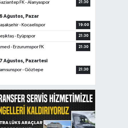
aziantep FK - Alanyaspor
21:30
6 Ağustos, Pazar
aşakşehir - Kocaelispor
19:00
eşiktaş - Eyüpspor
21:30
med - Erzurumspor FK
21:30
7 Ağustos, Pazartesi
amsunspor - Göztepe
21:30