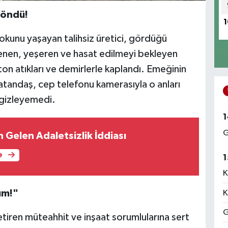
Döndü!
1
okunu yaşayan talihsiz üretici, gördüğü
zlenen, yeşeren ve hasat edilmeyi bekleyen
on atıkları ve demirlerle kaplandı. Emeğinin
atandaş, cep telefonu kamerasıyla o anları
 gizleyemedi.
1
G
Gelen Adaletsizlik İddiası
e
1
K
üm!"
K
G
etiren müteahhit ve inşaat sorumlularına sert