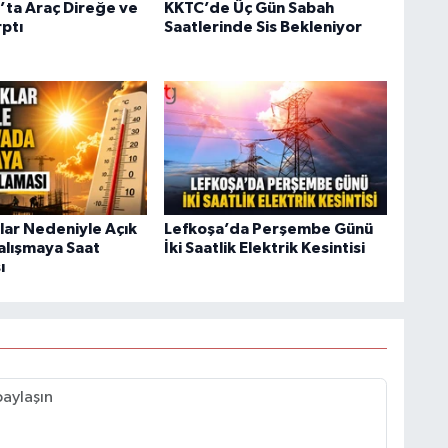
’ta Araç Direğe ve
KKTC’de Üç Gün Sabah
ptı
Saatlerinde Sis Bekleniyor
klar Nedeniyle Açık
Lefkoşa’da Perşembe Günü
lışmaya Saat
İki Saatlik Elektrik Kesintisi
ı