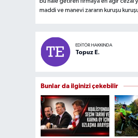
bu hale getiren firmaya en ağır cezai 
maddi ve manevi zararın kuruşu kuruşu
EDITÖR HAKKINDA
Topuz E.
Bunlar da ilginizi çekebilir