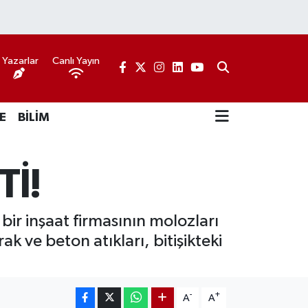
Yazarlar
Canlı Yayın
E
BİLİM
Tİ!
bir inşaat firmasının molozları
k ve beton atıkları, bitişikteki
-
+
A
A