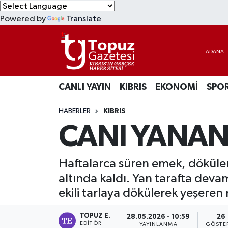
Powered by
Translate
KIBRIS
Lefkoşa Nöbetçi Eczaneler
DÜNYA
Lefkoşa Hava Durumu
CANLI YAYIN
KIBRIS
EKONOMİ
SPO
EKONOMİ
Lefkoşa Trafik Yoğunluk Haritası
HABERLER
KIBRIS
MAGAZİN
Süper Lig Puan Durumu ve Fikstür
CANI YANAN 
SAĞLIK
Tüm Manşetler
Haftalarca süren emek, dökülen 
SPOR
Son Dakika Haberleri
altında kaldı. Yan tarafta devam
ekili tarlaya dökülerek yeşeren 
TEKNOLOJİ
Haber Arşivi
TOPUZ E.
28.05.2026 - 10:59
26
TÜRKİYE
EDITÖR
YAYINLANMA
GÖSTE