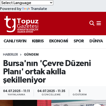
Powered by
Translate
KIBRIS
Lefkoşa Nöbetçi Eczaneler
DÜNYA
Lefkoşa Hava Durumu
CANLI YAYIN
KIBRIS
EKONOMİ
SPOR
DÜNYA
EKONOMİ
Lefkoşa Trafik Yoğunluk Haritası
MAGAZİN
Süper Lig Puan Durumu ve Fikstür
HABERLER
GÜNDEM
Bursa'nın 'Çevre Düzeni
SAĞLIK
Tüm Manşetler
Planı' ortak akılla
şekilleniyor
SPOR
Son Dakika Haberleri
TEKNOLOJİ
Haber Arşivi
04.07.2025 - 11:11
04.07.2025 - 11:35
5
YAYINLANMA
GÜNCELLEME
GÖSTERIM
TÜRKİYE