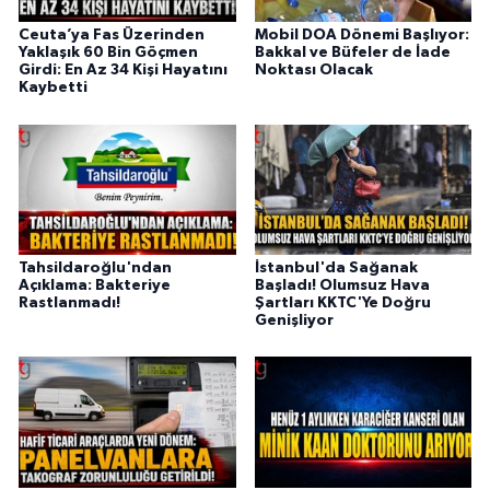
Ceuta’ya Fas Üzerinden
Mobil DOA Dönemi Başlıyor:
Yaklaşık 60 Bin Göçmen
Bakkal ve Büfeler de İade
Girdi: En Az 34 Kişi Hayatını
Noktası Olacak
Kaybetti
Tahsildaroğlu'ndan
İstanbul'da Sağanak
Açıklama: Bakteriye
Başladı! Olumsuz Hava
Rastlanmadı!
Şartları KKTC'Ye Doğru
Genişliyor