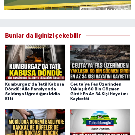
Bunlar da ilginizi çekebilir
Kumburgaz’da Tatil Kabusa
Ceuta’ya Fas Üzerinden
Döndü: Aile Pansiyonda
Yaklaşık 60 Bin Göçmen
Saldırıya Uğradığını İddia
Girdi: En Az 34 Kişi Hayatını
Etti
Kaybetti