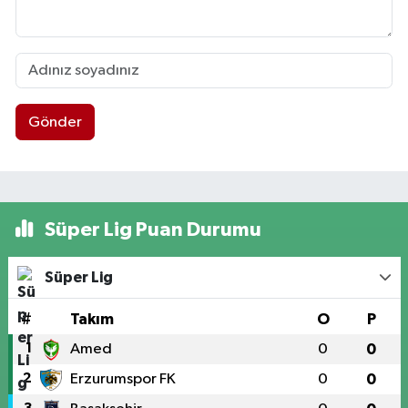
Gönder
Süper Lig Puan Durumu
Süper Lig
#
Takım
O
P
1
Amed
0
0
2
Erzurumspor FK
0
0