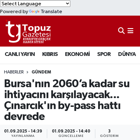
Powered by
Translate
KIBRIS
Lefkoşa Nöbetçi Eczaneler
DÜNYA
Lefkoşa Hava Durumu
CANLI YAYIN
KIBRIS
EKONOMİ
SPOR
DÜNYA
EKONOMİ
Lefkoşa Trafik Yoğunluk Haritası
MAGAZİN
Süper Lig Puan Durumu ve Fikstür
HABERLER
GÜNDEM
Bursa'nın 2060’a kadar su
SAĞLIK
Tüm Manşetler
ihtiyacını karşılayacak...
Çınarcık'ın by-pass hattı
SPOR
Son Dakika Haberleri
devrede
TEKNOLOJİ
Haber Arşivi
01.09.2025 - 14:39
01.09.2025 - 14:40
3
TÜRKİYE
YAYINLANMA
GÜNCELLEME
GÖSTERIM