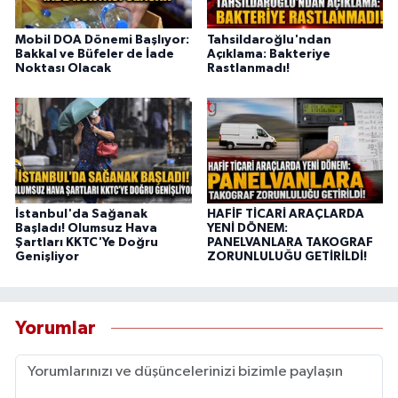
Mobil DOA Dönemi Başlıyor:
Tahsildaroğlu'ndan
Bakkal ve Büfeler de İade
Açıklama: Bakteriye
Noktası Olacak
Rastlanmadı!
İstanbul'da Sağanak
HAFİF TİCARİ ARAÇLARDA
Başladı! Olumsuz Hava
YENİ DÖNEM:
Şartları KKTC'Ye Doğru
PANELVANLARA TAKOGRAF
Genişliyor
ZORUNLULUĞU GETİRİLDİ!
Yorumlar