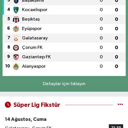
3
Başakşehir
0
0
4
Kocaelispor
0
0
5
Beşiktaş
0
0
6
Eyüpspor
0
0
7
Galatasaray
0
0
8
Çorum FK
0
0
9
Gaziantep FK
0
0
10
Alanyaspor
0
0
Detaylar için tıklayın
Süper Lig Fikstür
14 Ağustos, Cuma