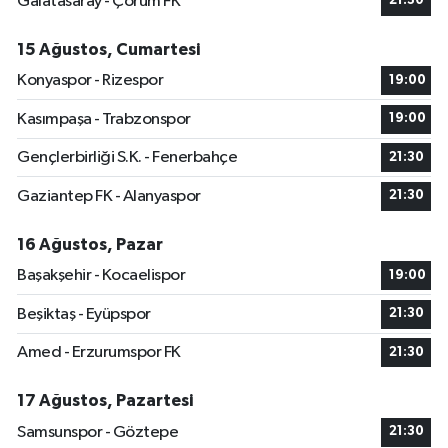
Galatasaray - Çorum FK
21:30
15 Ağustos, Cumartesi
Konyaspor - Rizespor
19:00
Kasımpaşa - Trabzonspor
19:00
Gençlerbirliği S.K. - Fenerbahçe
21:30
Gaziantep FK - Alanyaspor
21:30
16 Ağustos, Pazar
Başakşehir - Kocaelispor
19:00
Beşiktaş - Eyüpspor
21:30
Amed - Erzurumspor FK
21:30
17 Ağustos, Pazartesi
Samsunspor - Göztepe
21:30