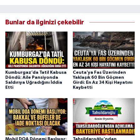
Bunlar da ilginizi çekebilir
Kumburgaz’da Tatil Kabusa
Ceuta’ya Fas Üzerinden
Döndü: Aile Pansiyonda
Yaklaşık 60 Bin Göçmen
Saldırıya Uğradığını İddia
Girdi: En Az 34 Kişi Hayatını
Etti
Kaybetti
Mobil DOA Dönemi Başlıyor:
Tahsildaroğlu'ndan