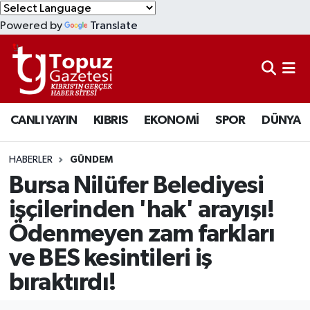
Powered by
Translate
KIBRIS
Lefkoşa Nöbetçi Eczaneler
DÜNYA
Lefkoşa Hava Durumu
CANLI YAYIN
KIBRIS
EKONOMİ
SPOR
DÜNYA
EKONOMİ
Lefkoşa Trafik Yoğunluk Haritası
MAGAZİN
Süper Lig Puan Durumu ve Fikstür
HABERLER
GÜNDEM
Bursa Nilüfer Belediyesi
SAĞLIK
Tüm Manşetler
işçilerinden 'hak' arayışı!
Ödenmeyen zam farkları
SPOR
Son Dakika Haberleri
ve BES kesintileri iş
TEKNOLOJİ
Haber Arşivi
bıraktırdı!
TÜRKİYE