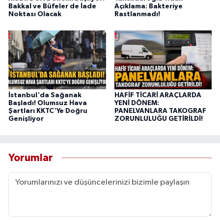
Bakkal ve Büfeler de İade
Açıklama: Bakteriye
Noktası Olacak
Rastlanmadı!
İstanbul'da Sağanak
HAFİF TİCARİ ARAÇLARDA
Başladı! Olumsuz Hava
YENİ DÖNEM:
Şartları KKTC'Ye Doğru
PANELVANLARA TAKOGRAF
Genişliyor
ZORUNLULUĞU GETİRİLDİ!
Yorumlar