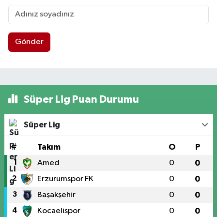
Gönder
Süper Lig Puan Durumu
Süper Lig
#
Takım
O
P
1
Amed
0
0
2
Erzurumspor FK
0
0
3
Başakşehir
0
0
4
Kocaelispor
0
0