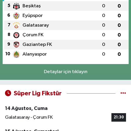
5
Beşiktaş
0
0
6
Eyüpspor
0
0
7
Galatasaray
0
0
8
Çorum FK
0
0
9
Gaziantep FK
0
0
10
Alanyaspor
0
0
Detaylar için tıklayın
Süper Lig Fikstür
14 Ağustos, Cuma
Galatasaray - Çorum FK
21:30