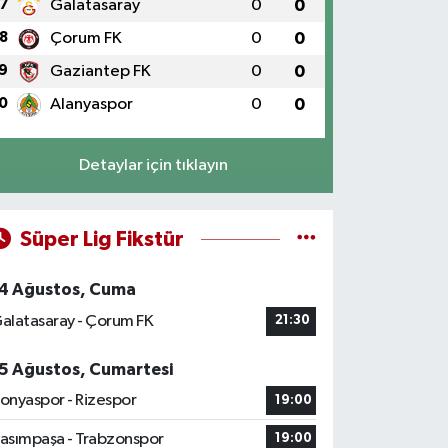
7
Galatasaray
0
0
8
Çorum FK
0
0
9
Gaziantep FK
0
0
0
Alanyaspor
0
0
Detaylar için tıklayın
Süper Lig Fikstür
4 Ağustos, Cuma
alatasaray - Çorum FK
21:30
5 Ağustos, Cumartesi
onyaspor - Rizespor
19:00
asımpaşa - Trabzonspor
19:00