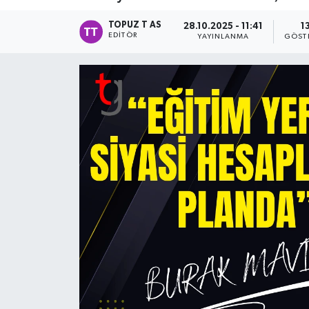
TOPUZ T AS
28.10.2025 - 11:41
1
EDITÖR
YAYINLANMA
GÖST