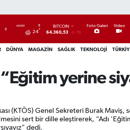
Foto Galeri
Video
BITCOIN
°
24
64.360,53
-0.76
DOLAR
47,7069
0.17
R
DÜNYA
MAGAZİN
SAĞLIK
TEKNOLOJİ
TÜRKİY
EURO
55,0265
0.01
STERLİN
64,1897
0.02
“Eğitim yerine siy
GRAM ALTIN
6618.49
2.12
BİST100
13.887
64
kası (KTÖS) Genel Sekreteri Burak Maviş, 
esini sert bir dille eleştirerek, “Adı ‘Eğit
şıyayız” dedi.