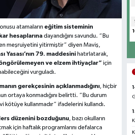
 konusu atamaların
eğitim sisteminin
1
ıkar hesaplarına
dayandığını savundu. “Bu
 meşruiyetini yitirmiştir” diyen Maviş,
sı Yasası’nın 79. maddesini
hatırlatarak,
öngörülemeyen ve elzem ihtiyaçlar”
için
nabileceğini vurguladı.
amanın gerekçesinin açıklanmadığını
, hiçbir
1
un ortaya konmadığını belirtti. “Bu durum
G
vi kötüye kullanmadır” ifadelerini kullandı.
1
ders düzenini bozduğunu
, bazı okulların
K
mak için haftalık programlarını defalarca
K