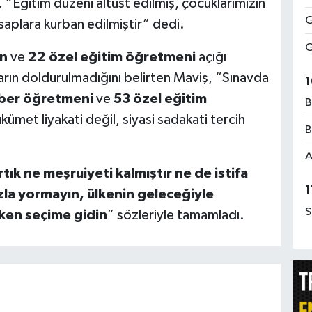
 “Eğitim düzeni altüst edilmiş, çocuklarımızın
G
saplara kurban edilmiştir” dedi.
G
en
ve
22 özel eğitim öğretmeni
açığı
ın doldurulmadığını belirten Maviş, “Sınavda
1
ber öğretmeni
ve
53 özel eğitim
B
kümet liyakati değil, siyasi sadakati tercih
B
A
ık ne meşruiyeti kalmıştır ne de istifa
1
la yormayın, ülkenin geleceğiyle
S
rken seçime gidin
” sözleriyle tamamladı.