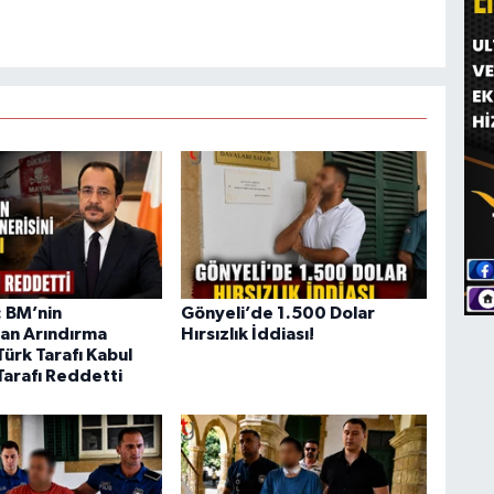
 BM’nin
Gönyeli’de 1.500 Dolar
an Arındırma
Hırsızlık İddiası!
Türk Tarafı Kabul
Tarafı Reddetti