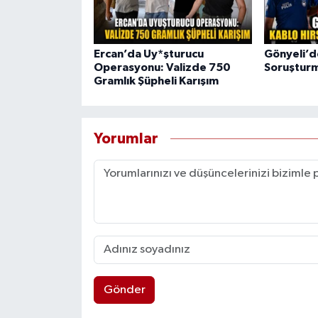
Ercan’da Uy*şturucu
Gönyeli’de
Operasyonu: Valizde 750
Soruşturm
Gramlık Şüpheli Karışım
Yorumlar
Gönder