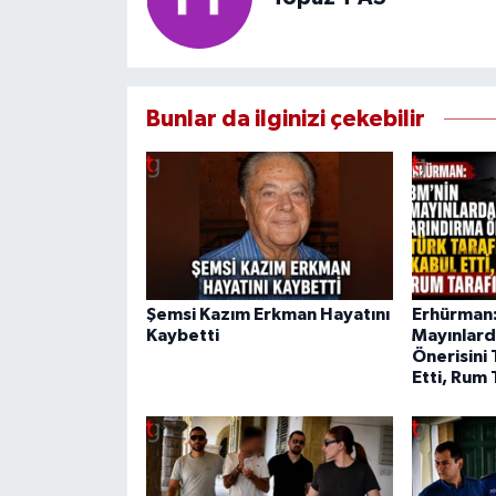
Bunlar da ilginizi çekebilir
Şemsi Kazım Erkman Hayatını
Erhürman:
Kaybetti
Mayınlard
Önerisini 
Etti, Rum 