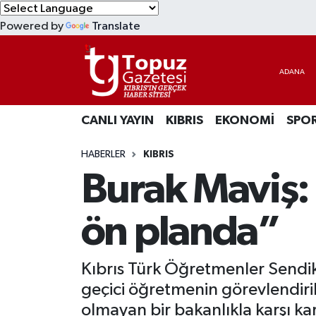
Powered by
Translate
KIBRIS
Lefkoşa Nöbetçi Eczaneler
DÜNYA
Lefkoşa Hava Durumu
CANLI YAYIN
KIBRIS
EKONOMİ
SPO
EKONOMİ
Lefkoşa Trafik Yoğunluk Haritası
HABERLER
KIBRIS
MAGAZİN
Süper Lig Puan Durumu ve Fikstür
Burak Maviş: 
SAĞLIK
Tüm Manşetler
ön planda”
SPOR
Son Dakika Haberleri
Kıbrıs Türk Öğretmenler Sendi
TEKNOLOJİ
Haber Arşivi
geçici öğretmenin görevlendirilm
TÜRKİYE
olmayan bir bakanlıkla karşı kar