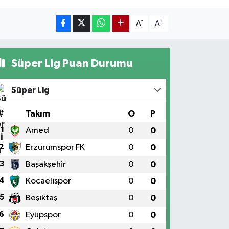
-
+
A
A
Süper Lig Puan Durumu
Süper Lig
#
Takım
O
P
1
Amed
0
0
2
Erzurumspor FK
0
0
3
Başakşehir
0
0
4
Kocaelispor
0
0
5
Beşiktaş
0
0
6
Eyüpspor
0
0