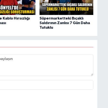
 Kablo Hırsızlığı
Süpermarketteki Bıçaklı
ası
Saldırının Zanlısı 7 Gün Daha
Tutuklu