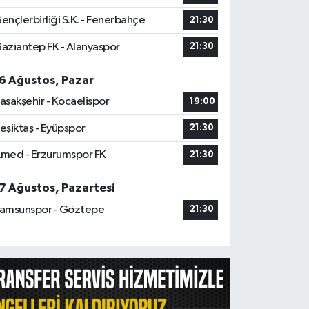
ençlerbirliği S.K. - Fenerbahçe
21:30
aziantep FK - Alanyaspor
21:30
6 Ağustos, Pazar
aşakşehir - Kocaelispor
19:00
eşiktaş - Eyüpspor
21:30
med - Erzurumspor FK
21:30
7 Ağustos, Pazartesi
amsunspor - Göztepe
21:30