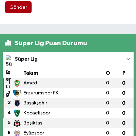
Gönder
Süper Lig Puan Durumu
Süper Lig
#
Takım
O
P
1
Amed
0
0
2
Erzurumspor FK
0
0
3
Başakşehir
0
0
4
Kocaelispor
0
0
5
Beşiktaş
0
0
6
Eyüpspor
0
0