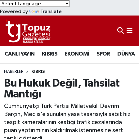
Powered by
Translate
KIBRIS
Lefkoşa Nöbetçi Eczaneler
DÜNYA
Lefkoşa Hava Durumu
CANLI YAYIN
KIBRIS
EKONOMİ
SPOR
DÜNYA
EKONOMİ
Lefkoşa Trafik Yoğunluk Haritası
MAGAZİN
Süper Lig Puan Durumu ve Fikstür
HABERLER
KIBRIS
Bu Hukuk Değil, Tahsilat
SAĞLIK
Tüm Manşetler
Mantığı
SPOR
Son Dakika Haberleri
Cumhuriyetçi Türk Partisi Milletvekili Devrim
Barçın, Meclis’e sunulan yasa tasarısıyla sabit hız
TEKNOLOJİ
Haber Arşivi
tespit kameralarının kestiği trafik cezalarında
puan yaptırımının kaldırılmak istenmesine sert
TÜRKİYE
tepki gösterdi.