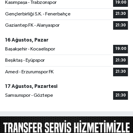
Kasımpaşa - Trabzonspor
19:00
Gençlerbirliği S.K. - Fenerbahçe
21:30
Gaziantep FK - Alanyaspor
21:30
16 Ağustos, Pazar
Başakşehir - Kocaelispor
19:00
Beşiktaş - Eyüpspor
21:30
Amed - Erzurumspor FK
21:30
17 Ağustos, Pazartesi
Samsunspor - Göztepe
21:30