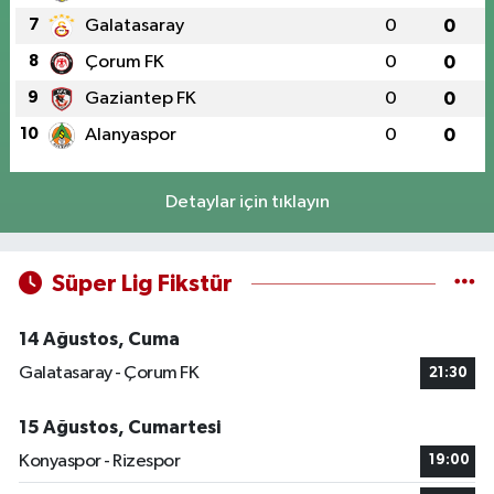
7
Galatasaray
0
0
8
Çorum FK
0
0
9
Gaziantep FK
0
0
10
Alanyaspor
0
0
Detaylar için tıklayın
Süper Lig Fikstür
14 Ağustos, Cuma
Galatasaray - Çorum FK
21:30
15 Ağustos, Cumartesi
Konyaspor - Rizespor
19:00