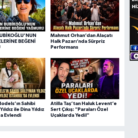
BUBİKOĞLU’NUN
Mahmut Orhan’dan Alaçatı
ELERİNE BEĞENİ
Halk Pazarı’nda Sürpriz
U
Performans
odels’ın Sahibi
Atilla Taş’tan Haluk Levent’e
ıldız ile Dina Yıldız
Sert Çıkış: "Paraları Özel
da Evlendi
Uçaklarda Yedi!"