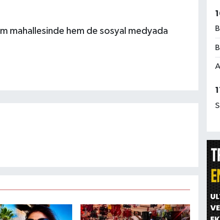
1
B
hem mahallesinde hem de sosyal medyada
B
A
1
S