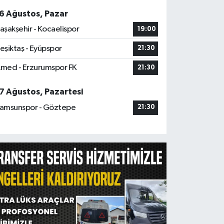
6 Ağustos, Pazar
aşakşehir - Kocaelispor
19:00
eşiktaş - Eyüpspor
21:30
med - Erzurumspor FK
21:30
7 Ağustos, Pazartesi
amsunspor - Göztepe
21:30