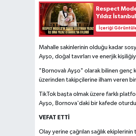
Respect Models
Yıldız İstanbu
İçeriği Görüntül
Mahalle sakinlerinin olduğu kadar sosy
Ayşo, doğal tavırları ve enerjik kişiliğ
"Bornovalı Ayşo" olarak bilinen genç
üzerinden takipçilerine ilham veren bir
TikTok başta olmak üzere farklı platfo
Ayşo, Bornova'daki bir kafede oturduğ
VEFAT ETTİ
Olay yerine çağrılan sağlık ekiplerini