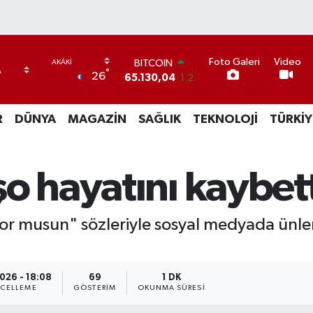
Foto Galeri
Video
BITCOIN
°
26
65.130,04
1.2
DOLAR
47,7106
0.17
R
DÜNYA
MAGAZİN
SAĞLIK
TEKNOLOJİ
TÜRKİY
EURO
55,1652
0.27
STERLİN
64,4046
0.35
o hayatını kaybett
GRAM ALTIN
6618.49
2.12
BİST100
 musun" sözleriyle sosyal medyada ünlen
13.773
-19
026 - 18:08
69
1 DK
CELLEME
GÖSTERIM
OKUNMA SÜRESI