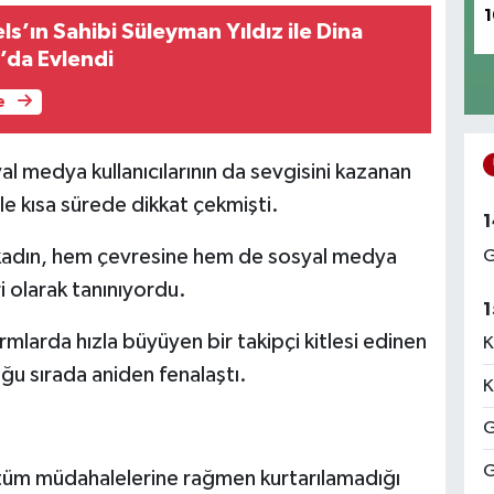
1
’ın Sahibi Süleyman Yıldız ile Dina
l’da Evlendi
e
al medya kullanıcılarının da sevgisini kazanan
iyle kısa sürede dikkat çekmişti.
1
 kadın, hem çevresine hem de sosyal medya
G
i olarak tanınıyordu.
1
rmlarda hızla büyüyen bir takipçi kitlesi edinen
K
u sırada aniden fenalaştı.
K
G
G
n tüm müdahalelerine rağmen kurtarılamadığı