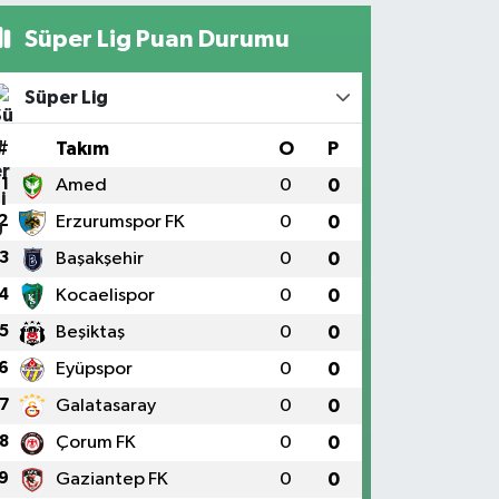
Süper Lig Puan Durumu
Süper Lig
#
Takım
O
P
1
Amed
0
0
2
Erzurumspor FK
0
0
3
Başakşehir
0
0
4
Kocaelispor
0
0
5
Beşiktaş
0
0
6
Eyüpspor
0
0
7
Galatasaray
0
0
8
Çorum FK
0
0
9
Gaziantep FK
0
0