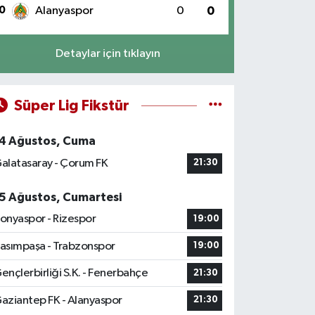
0
Alanyaspor
0
0
Detaylar için tıklayın
Süper Lig Fikstür
4 Ağustos, Cuma
alatasaray - Çorum FK
21:30
5 Ağustos, Cumartesi
onyaspor - Rizespor
19:00
asımpaşa - Trabzonspor
19:00
ençlerbirliği S.K. - Fenerbahçe
21:30
aziantep FK - Alanyaspor
21:30