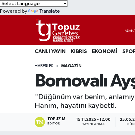
Powered by
Translate
KIBRIS
Lefkoşa Nöbetçi Eczaneler
DÜNYA
Lefkoşa Hava Durumu
CANLI YAYIN
KIBRIS
EKONOMİ
SPO
EKONOMİ
Lefkoşa Trafik Yoğunluk Haritası
HABERLER
MAGAZİN
MAGAZİN
Süper Lig Puan Durumu ve Fikstür
Bornovalı Ayş
SAĞLIK
Tüm Manşetler
"Düğünüm var benim, anlamıyor
SPOR
Son Dakika Haberleri
Hanım, hayatını kaybetti.
TEKNOLOJİ
Haber Arşivi
TOPUZ M.
15.11.2025 - 12:00
25.05.2
EDITÖR
YAYINLANMA
GÜN
TÜRKİYE