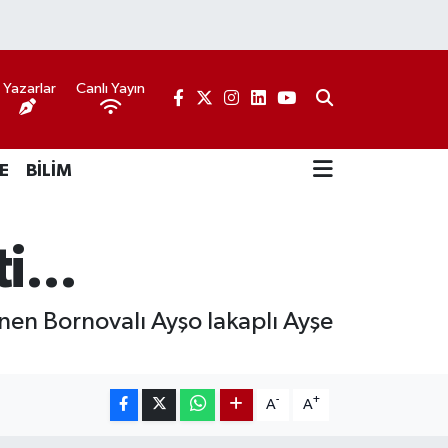
Yazarlar
Canlı Yayın
E
BİLİM
i...
en Bornovalı Ayşo lakaplı Ayşe
-
+
A
A