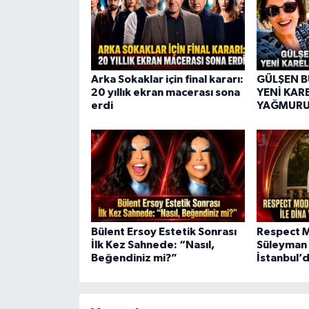
Arka Sokaklar için final kararı:
GÜLŞEN 
20 yıllık ekran macerası sona
YENİ KAR
erdi
YAĞMUR
Bülent Ersoy Estetik Sonrası
Respect M
İlk Kez Sahnede: “Nasıl,
Süleyman Y
Beğendiniz mi?”
İstanbul’