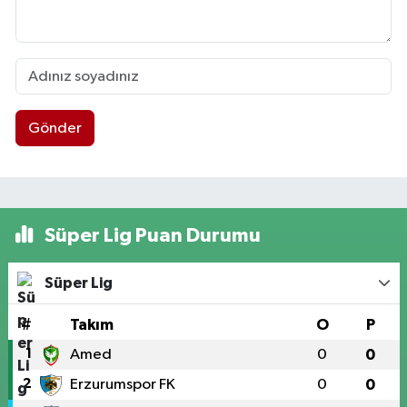
Gönder
Süper Lig Puan Durumu
Süper Lig
#
Takım
O
P
1
Amed
0
0
2
Erzurumspor FK
0
0