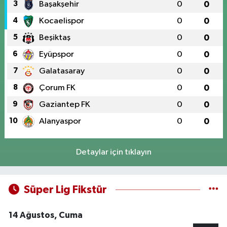
3
Başakşehir
0
0
4
Kocaelispor
0
0
5
Beşiktaş
0
0
6
Eyüpspor
0
0
7
Galatasaray
0
0
8
Çorum FK
0
0
9
Gaziantep FK
0
0
10
Alanyaspor
0
0
Detaylar için tıklayın
Süper Lig Fikstür
14 Ağustos, Cuma