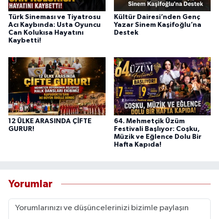
Türk Sineması ve Tiyatrosu
Kültür Dairesi’nden Genç
Acı Kaybında: Usta Oyuncu
Yazar Sinem Kaşifoğlu’na
Can Kolukısa Hayatını
Destek
Kaybetti!
12 ÜLKE ARASINDA ÇİFTE
64. Mehmetçik Üzüm
GURUR!
Festivali Başlıyor: Coşku,
Müzik ve Eğlence Dolu Bir
Hafta Kapıda!
Yorumlar