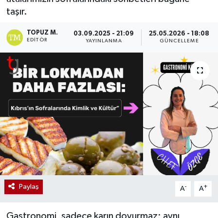
taşır.
TOPUZ M.
03.09.2025 - 21:09
25.05.2026 - 18:08
EDITÖR
YAYINLANMA
GÜNCELLEME
Paylaş
-
+
A
A
Gastronomi, sadece karın doyurmaz; aynı