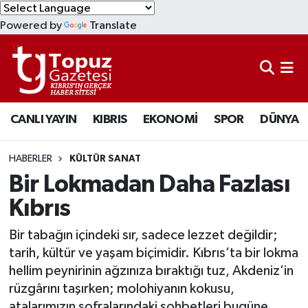
Powered by
Translate
KIBRIS
Lefkoşa Nöbetçi Eczaneler
DÜNYA
Lefkoşa Hava Durumu
CANLI YAYIN
KIBRIS
EKONOMİ
SPOR
DÜNYA
EKONOMİ
Lefkoşa Trafik Yoğunluk Haritası
MAGAZİN
Süper Lig Puan Durumu ve Fikstür
HABERLER
KÜLTÜR SANAT
Bir Lokmadan Daha Fazlası
SAĞLIK
Tüm Manşetler
Kıbrıs
SPOR
Son Dakika Haberleri
Bir tabağın içindeki sır, sadece lezzet değildir;
tarih, kültür ve yaşam biçimidir. Kıbrıs’ta bir lokma
TEKNOLOJİ
Haber Arşivi
hellim peynirinin ağzınıza bıraktığı tuz, Akdeniz’in
rüzgârını taşırken; molohiyanın kokusu,
TÜRKİYE
atalarımızın sofralarındaki sohbetleri bugüne