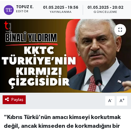
TOPUZ E.
01.05.2025 - 19:56
01.05.2025 - 20:02
EDITÖR
YAYINLANMA
GÜNCELLEME
Paylaş
-
+
A
A
"Kıbrıs Türkü'nün amacı kimseyi korkutmak
değil, ancak kimseden de korkmadığını bir