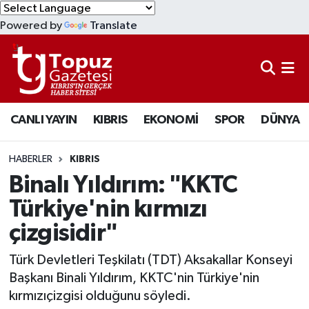
Powered by
Translate
KIBRIS
Lefkoşa Nöbetçi Eczaneler
DÜNYA
Lefkoşa Hava Durumu
CANLI YAYIN
KIBRIS
EKONOMİ
SPOR
DÜNYA
EKONOMİ
Lefkoşa Trafik Yoğunluk Haritası
MAGAZİN
Süper Lig Puan Durumu ve Fikstür
HABERLER
KIBRIS
Binalı Yıldırım: "KKTC
SAĞLIK
Tüm Manşetler
Türkiye'nin kırmızı
çizgisidir"
SPOR
Son Dakika Haberleri
Türk Devletleri Teşkilatı (TDT) Aksakallar Konseyi
TEKNOLOJİ
Haber Arşivi
Başkanı Binali Yıldırım, KKTC'nin Türkiye'nin
kırmızıçizgisi olduğunu söyledi.
TÜRKİYE