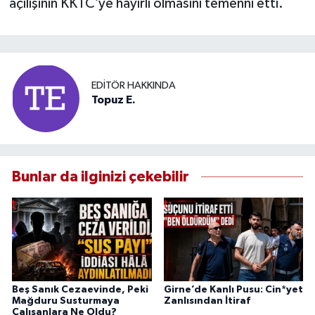
açılışının KKTC’ye hayırlı olmasını temenni etti.
EDITÖR HAKKINDA
Topuz E.
Bunlar da ilginizi çekebilir
Beş Sanık Cezaevinde, Peki
Girne’de Kanlı Pusu: Cin*yet
Mağduru Susturmaya
Zanlısından İtiraf
Çalışanlara Ne Oldu?