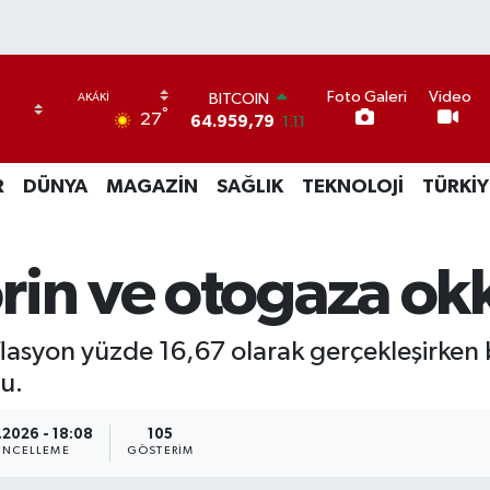
Foto Galeri
Video
BITCOIN
°
27
64.959,79
1.11
DOLAR
47,7436
0.18
R
DÜNYA
MAGAZİN
SAĞLIK
TEKNOLOJİ
TÜRKİY
EURO
55,2510
0.32
STERLİN
64,4811
0.38
rin ve otogaza okk
GRAM ALTIN
6660.55
0.03
BİST100
nflasyon yüzde 16,67 olarak gerçekleşirke
13.779
-14
u.
.2026 - 18:08
105
NCELLEME
GÖSTERIM