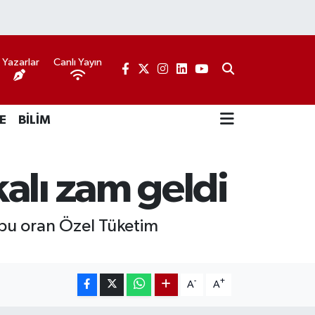
Yazarlar
Canlı Yayın
E
BİLİM
alı zam geldi
n bu oran Özel Tüketim
-
+
A
A