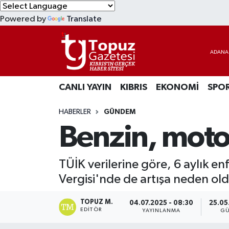
Powered by
Translate
KIBRIS
Lefkoşa Nöbetçi Eczaneler
DÜNYA
Lefkoşa Hava Durumu
CANLI YAYIN
KIBRIS
EKONOMİ
SPO
EKONOMİ
Lefkoşa Trafik Yoğunluk Haritası
HABERLER
GÜNDEM
MAGAZİN
Süper Lig Puan Durumu ve Fikstür
Benzin, moto
SAĞLIK
Tüm Manşetler
TÜİK verilerine göre, 6 aylık e
SPOR
Son Dakika Haberleri
Vergisi'nde de artışa neden old
TEKNOLOJİ
Haber Arşivi
TOPUZ M.
04.07.2025 - 08:30
25.05
EDITÖR
YAYINLANMA
GÜ
TÜRKİYE