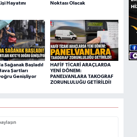
işi Hayatını
Noktası Olacak
da Sağanak Başladı!
HAFİF TİCARİ ARAÇLARDA
ava Şartları
YENİ DÖNEM:
oğru Genişliyor
PANELVANLARA TAKOGRAF
ZORUNLULUĞU GETİRİLDİ!