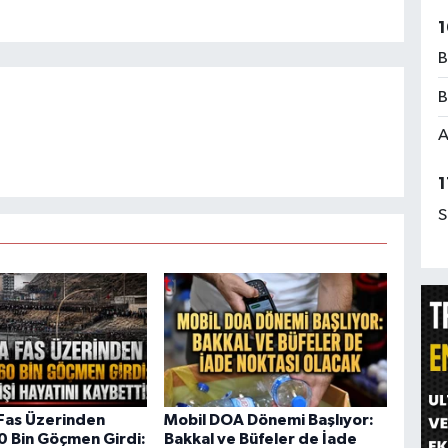
1
B
B
A
1
S
Fas Üzerinden
Mobil DOA Dönemi Başlıyor:
60 Bin Göçmen Girdi:
Bakkal ve Büfeler de İade