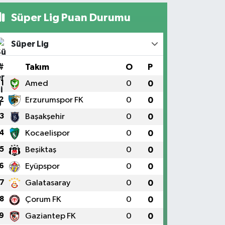
Süper Lig Puan Durumu
Süper Lig
#
Takım
O
P
1
Amed
0
0
2
Erzurumspor FK
0
0
3
Başakşehir
0
0
4
Kocaelispor
0
0
5
Beşiktaş
0
0
6
Eyüpspor
0
0
7
Galatasaray
0
0
8
Çorum FK
0
0
9
Gaziantep FK
0
0