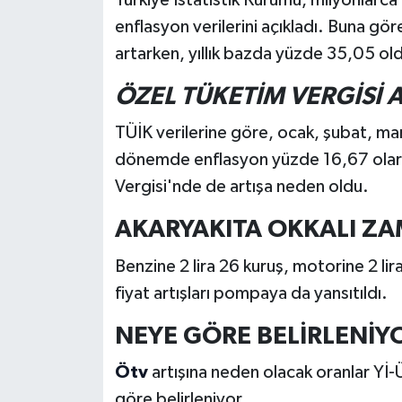
enflasyon verilerini açıkladı. Buna gö
artarken, yıllık bazda yüzde 35,05 ol
ÖZEL TÜKETİM VERGİSİ A
TÜİK verilerine göre, ocak, şubat, mar
dönemde enflasyon yüzde 16,67 olara
Vergisi'nde de artışa neden oldu.
AKARYAKITA OKKALI ZA
Benzine 2 lira 26 kuruş, motorine 2 li
fiyat artışları pompaya da yansıtıldı.
NEYE GÖRE BELİRLENİY
Ötv
artışına neden olacak oranlar Yİ-Ü
göre belirleniyor.