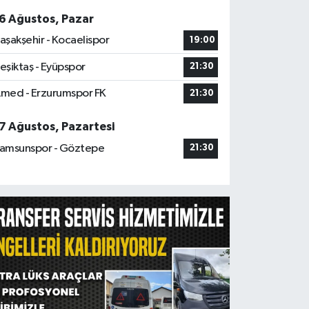
6 Ağustos, Pazar
aşakşehir - Kocaelispor
19:00
eşiktaş - Eyüpspor
21:30
med - Erzurumspor FK
21:30
7 Ağustos, Pazartesi
amsunspor - Göztepe
21:30