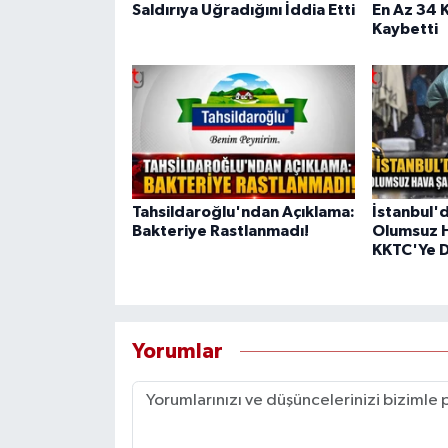
Saldırıya Uğradığını İddia Etti
En Az 34 K
Kaybetti
Tahsildaroğlu'ndan Açıklama:
İstanbul'
Bakteriye Rastlanmadı!
Olumsuz H
KKTC'Ye D
Yorumlar