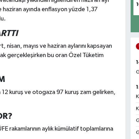
1
re haziran ayında enflasyon yüzde 1,37
du.
RTTI
t, nisan, mayıs ve haziran aylarını kapsayan
k gerçekleşirken bu oran Özel Tüketim
1
G
M
1
ra 12 kuruş ve otogaza 97 kuruş zam gelirken,
K
K
OR?
G
FE rakamlarının aylık kümülatif toplamlarına
G