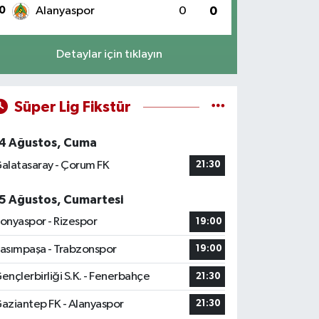
0
Alanyaspor
0
0
Detaylar için tıklayın
Süper Lig Fikstür
4 Ağustos, Cuma
alatasaray - Çorum FK
21:30
5 Ağustos, Cumartesi
onyaspor - Rizespor
19:00
asımpaşa - Trabzonspor
19:00
ençlerbirliği S.K. - Fenerbahçe
21:30
aziantep FK - Alanyaspor
21:30