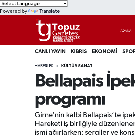
Powered by
Translate
KIBRIS
Lefkoşa Nöbetçi Eczaneler
DÜNYA
Lefkoşa Hava Durumu
CANLI YAYIN
KIBRIS
EKONOMİ
SPO
EKONOMİ
Lefkoşa Trafik Yoğunluk Haritası
HABERLER
KÜLTÜR SANAT
MAGAZİN
Süper Lig Puan Durumu ve Fikstür
Bellapais İpe
SAĞLIK
Tüm Manşetler
programı
SPOR
Son Dakika Haberleri
Girne’nin kalbi Bellapais’te ipe
TEKNOLOJİ
Haber Arşivi
Hareketi iş birliğiyle düzenlene
TÜRKİYE
ismi ağırlarken; sergiler ve kons