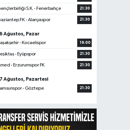
ençlerbirliği S.K. - Fenerbahçe
21:30
aziantep FK - Alanyaspor
21:30
6 Ağustos, Pazar
aşakşehir - Kocaelispor
19:00
eşiktaş - Eyüpspor
21:30
med - Erzurumspor FK
21:30
7 Ağustos, Pazartesi
amsunspor - Göztepe
21:30