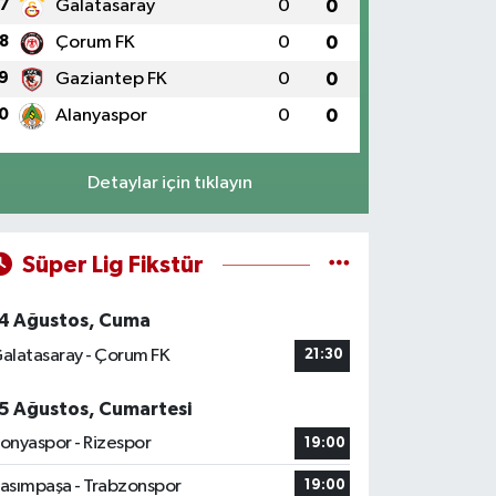
7
Galatasaray
0
0
8
Çorum FK
0
0
9
Gaziantep FK
0
0
0
Alanyaspor
0
0
Detaylar için tıklayın
Süper Lig Fikstür
4 Ağustos, Cuma
alatasaray - Çorum FK
21:30
5 Ağustos, Cumartesi
onyaspor - Rizespor
19:00
asımpaşa - Trabzonspor
19:00