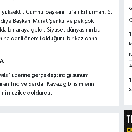
G
kça yüksekti. Cumhurbaşkanı Tufan Erhürman, 5.
G
ediye Başkanı Murat Şenkul ve pek çok
lkla bir araya geldi. Siyaset dünyasının bu
1
için ne denli önemli olduğunu bir kez daha
B
B
DA
A
als" üzerine gerçekleştirdiği sunum
1
ran Trio ve Serdar Kavaz gibi isimlerin
S
rini müzikle doldurdu.