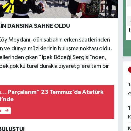
RİN DANSINA SAHNE OLDU
1
 Köy Meydanı, dün sabahın erken saatlerinden
erin ve dünya müziklerinin buluşma noktası oldu.
k ellerinden çıkan "İpek Böceği Sergisi"nden,
ek çok kültürel durakla ziyaretçilere tam bir
1
m… Parçalarım” 23 Temmuz’da Atatürk
G
i’nde
1
e
K
K
BULUŞTU!