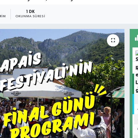
1 DK
RIM
OKUNMA SÜRESI