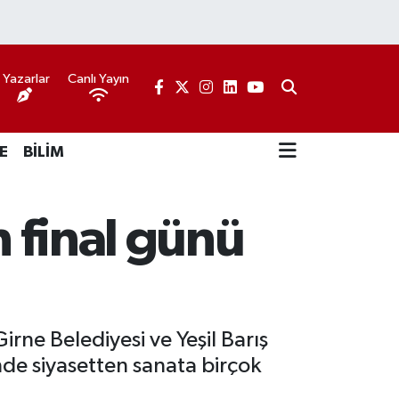
Yazarlar
Canlı Yayın
E
BİLİM
n final günü
irne Belediyesi ve Yeşil Barış
ünde siyasetten sanata birçok