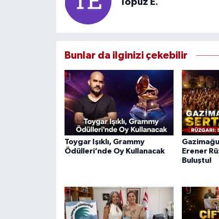
Topuz E.
Bunlar da ilginizi çekebilir
Toygar Işıklı, Grammy
Gazimağu
Ödülleri’nde Oy Kullanacak
Erener Rü
Buluştu!