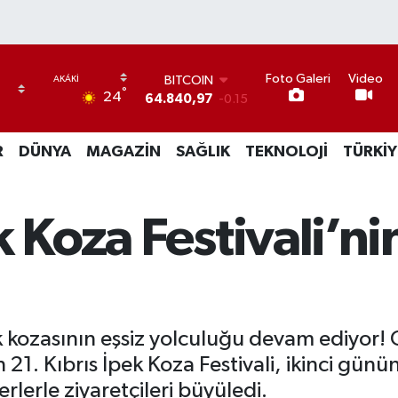
BITCOIN
Foto Galeri
Video
64.840,97
-0.15
°
24
DOLAR
47,7436
0.18
EURO
R
DÜNYA
MAGAZİN
SAĞLIK
TEKNOLOJİ
TÜRKİY
55,2510
0.32
STERLİN
64,4811
0.38
GRAM ALTIN
k Koza Festivali’ni
6660.55
0
BİST100
13.779
-14
k kozasının eşsiz yolculuğu devam ediyor! G
n 21. Kıbrıs İpek Koza Festivali, ikinci gün
erlerle ziyaretçileri büyüledi.