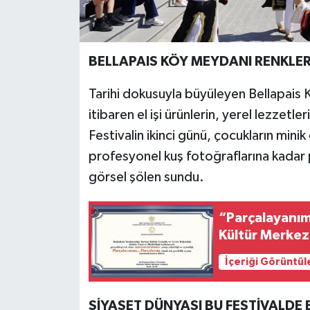
BELLAPAIS KÖY MEYDANI RENKLE
Tarihi dokusuyla büyüleyen Bellapais
itibaren el işi ürünlerin, yerel lezzetl
Festivalin ikinci günü, çocukların mini
profesyonel kuş fotoğraflarına kadar p
görsel şölen sundu.
“Parçalayanı
Kültür Merkez
İçeriği Görüntül
SİYASET DÜNYASI BU FESTİVALDE 