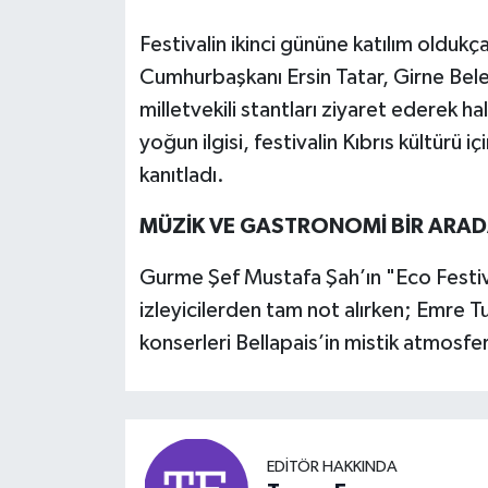
Festivalin ikinci gününe katılım oldu
Cumhurbaşkanı Ersin Tatar, Girne Bel
milletvekili stantları ziyaret ederek ha
yoğun ilgisi, festivalin Kıbrıs kültürü 
kanıtladı.
MÜZİK VE GASTRONOMİ BİR ARA
Gurme Şef Mustafa Şah’ın "Eco Festiv
izleyicilerden tam not alırken; Emre Tu
konserleri Bellapais’in mistik atmosfe
EDITÖR HAKKINDA