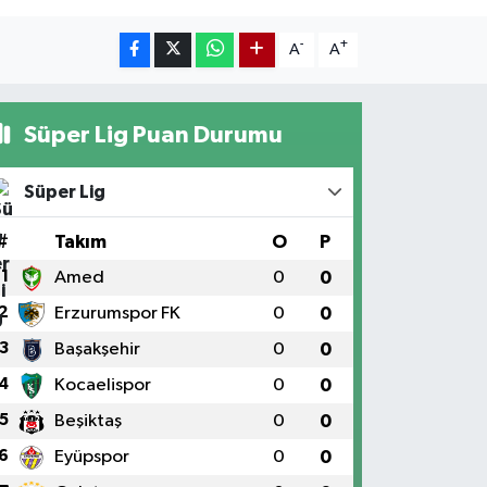
-
+
A
A
Süper Lig Puan Durumu
Süper Lig
#
Takım
O
P
1
Amed
0
0
2
Erzurumspor FK
0
0
3
Başakşehir
0
0
4
Kocaelispor
0
0
5
Beşiktaş
0
0
6
Eyüpspor
0
0