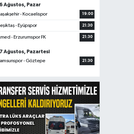
6 Ağustos, Pazar
aşakşehir - Kocaelispor
19:00
eşiktaş - Eyüpspor
21:30
med - Erzurumspor FK
21:30
7 Ağustos, Pazartesi
amsunspor - Göztepe
21:30