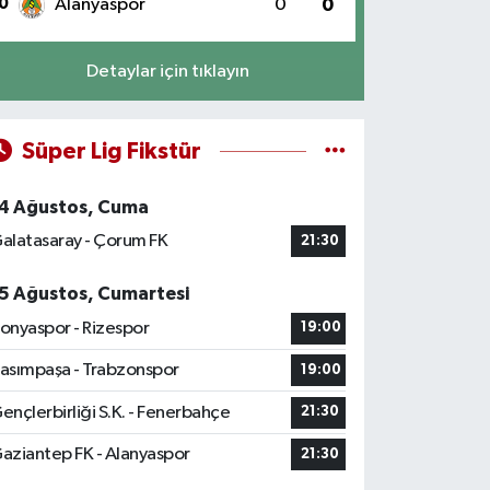
0
Alanyaspor
0
0
Detaylar için tıklayın
Süper Lig Fikstür
4 Ağustos, Cuma
alatasaray - Çorum FK
21:30
5 Ağustos, Cumartesi
onyaspor - Rizespor
19:00
asımpaşa - Trabzonspor
19:00
ençlerbirliği S.K. - Fenerbahçe
21:30
aziantep FK - Alanyaspor
21:30