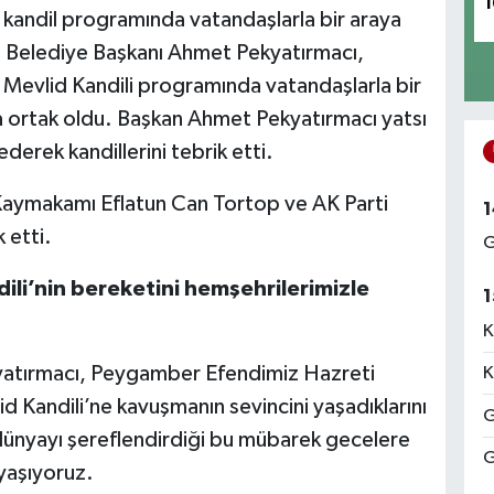
1
andil programında vatandaşlarla bir araya
 Belediye Başkanı Ahmet Pekyatırmacı,
evlid Kandili programında vatandaşlarla bir
a ortak oldu. Başkan Ahmet Pekyatırmacı yatsı
erek kandillerini tebrik etti.
 Kaymakamı Eflatun Can Tortop ve AK Parti
1
 etti.
G
ili’nin bereketini hemşehrilerimizle
1
K
yatırmacı, Peygamber Efendimiz Hazreti
K
andili’ne kavuşmanın sevincini yaşadıklarını
G
ünyayı şereflendirdiği bu mübarek gecelere
G
yaşıyoruz.