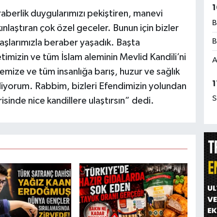
1
eraberlik duygularımızı pekiştiren, manevi
B
kınlaştıran çok özel geceler. Bunun için bizler
B
şlarımızla beraber yaşadık. Başta
timizin ve tüm İslam aleminin Mevlid Kandili’ni
A
mize ve tüm insanlığa barış, huzur ve sağlık
1
diyorum. Rabbim, bizleri Efendimizin yolundan
S
sinde nice kandillere ulaştırsın” dedi.