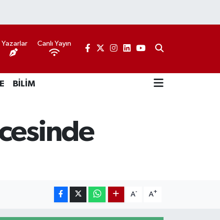
Yazarlar
Canlı Yayın
E
BİLİM
ecesinde
-
+
A
A