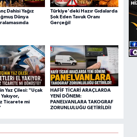
nç Dahisi Yağız
Türkiye'deki Hazır Gıdalarda
oğmuş Dünya
Şok Eden Tavuk Oranı
ıralamasında
Gerçeği!
n Yaz Çilesi: "Uçak
HAFİF TİCARİ ARAÇLARDA
l Yakıyor,
YENİ DÖNEM:
z Ticarete mi
PANELVANLARA TAKOGRAF
"
ZORUNLULUĞU GETİRİLDİ!