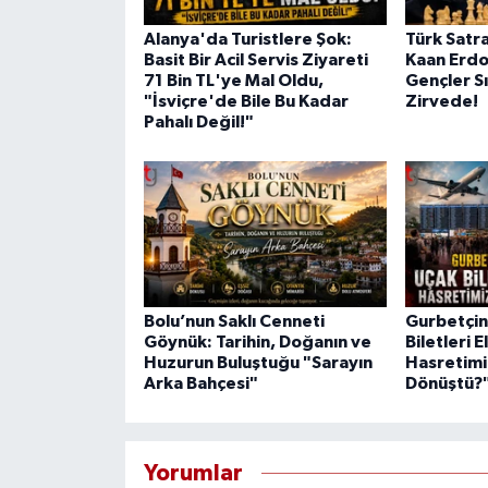
Alanya'da Turistlere Şok:
Türk Satra
Basit Bir Acil Servis Ziyareti
Kaan Erd
71 Bin TL'ye Mal Oldu,
Gençler S
"İsviçre'de Bile Bu Kadar
Zirvede!
Pahalı Değil!"
Bolu’nun Saklı Cenneti
Gurbetçini
Göynük: Tarihin, Doğanın ve
Biletleri E
Huzurun Buluştuğu "Sarayın
Hasretimi
Arka Bahçesi"
Dönüştü?
Yorumlar