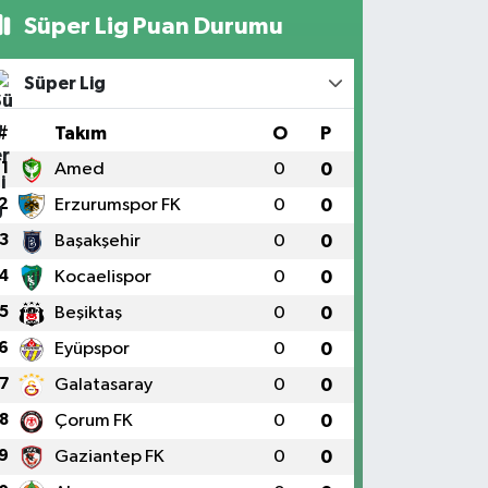
Süper Lig Puan Durumu
Süper Lig
#
Takım
O
P
1
Amed
0
0
2
Erzurumspor FK
0
0
3
Başakşehir
0
0
4
Kocaelispor
0
0
5
Beşiktaş
0
0
6
Eyüpspor
0
0
7
Galatasaray
0
0
8
Çorum FK
0
0
9
Gaziantep FK
0
0