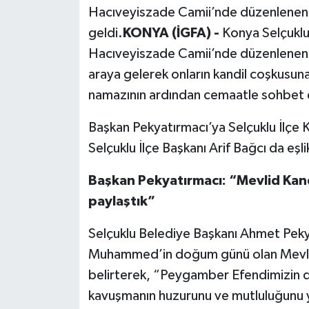
Hacıveyiszade Camii’nde düzenlenen k
geldi.
KONYA (İGFA) -
Konya Selçuklu
Hacıveyiszade Camii’nde düzenlenen M
araya gelerek onların kandil coşkusun
namazının ardından cemaatle sohbet ed
Başkan Pekyatırmacı’ya Selçuklu İlçe
Selçuklu İlçe Başkanı Arif Bağcı da eşlik
Başkan Pekyatırmacı: “Mevlid Kand
paylaştık”
Selçuklu Belediye Başkanı Ahmet Pek
Muhammed’in doğum günü olan Mevlid K
belirterek, “Peygamber Efendimizin d
kavuşmanın huzurunu ve mutluluğunu 