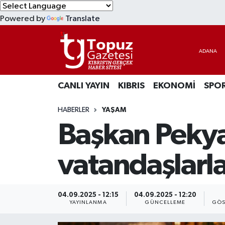
Powered by
Translate
KIBRIS
Lefkoşa Nöbetçi Eczaneler
DÜNYA
Lefkoşa Hava Durumu
CANLI YAYIN
KIBRIS
EKONOMİ
SPO
EKONOMİ
Lefkoşa Trafik Yoğunluk Haritası
HABERLER
YAŞAM
MAGAZİN
Süper Lig Puan Durumu ve Fikstür
Başkan Pekya
SAĞLIK
Tüm Manşetler
vatandaşlarla
SPOR
Son Dakika Haberleri
TEKNOLOJİ
Haber Arşivi
04.09.2025 - 12:15
04.09.2025 - 12:20
YAYINLANMA
GÜNCELLEME
GÖS
TÜRKİYE