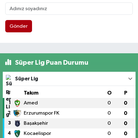
Gönder
Süper Lig Puan Durumu
Süper Lig
#
Takım
O
P
1
Amed
0
0
2
Erzurumspor FK
0
0
3
Başakşehir
0
0
4
Kocaelispor
0
0