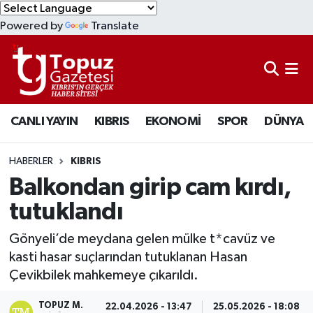
Powered by
Translate
KIBRIS
Lefkoşa Nöbetçi Eczaneler
DÜNYA
Lefkoşa Hava Durumu
CANLI YAYIN
KIBRIS
EKONOMİ
SPOR
DÜNYA
EKONOMİ
Lefkoşa Trafik Yoğunluk Haritası
MAGAZİN
Süper Lig Puan Durumu ve Fikstür
HABERLER
KIBRIS
Balkondan girip cam kırdı,
SAĞLIK
Tüm Manşetler
tutuklandı
SPOR
Son Dakika Haberleri
Gönyeli’de meydana gelen mülke t*cavüz ve
kasti hasar suçlarından tutuklanan Hasan
TEKNOLOJİ
Haber Arşivi
Çevikbilek mahkemeye çıkarıldı.
TÜRKİYE
TOPUZ M.
22.04.2026 - 13:47
25.05.2026 - 18:08