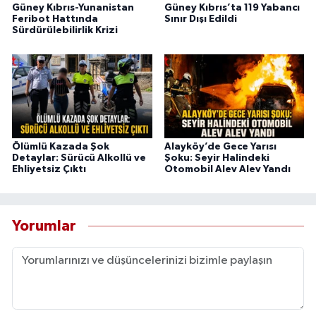
Güney Kıbrıs-Yunanistan
Güney Kıbrıs’ta 119 Yabancı
Feribot Hattında
Sınır Dışı Edildi
Sürdürülebilirlik Krizi
Ölümlü Kazada Şok
Alayköy’de Gece Yarısı
Detaylar: Sürücü Alkollü ve
Şoku: Seyir Halindeki
Ehliyetsiz Çıktı
Otomobil Alev Alev Yandı
Yorumlar