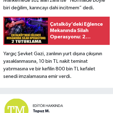
Mahkemede söz alan zanlı ise “Normalde böyle
biri değilim, karıncayı dahi incitmem” dedi.
Çatalköy’deki Eğlence
Mekanında Silah
Operasyonu: 2
Tutuklama
Yargıç Şevket Gazi, zanlının yurt dışına çıkışının
yasaklanmasına, 10 bin TL nakit teminat
yatırmasına ve bir kefilin 800 bin TL kefalet
senedi imzalamasına emir verdi.
EDITÖR HAKKINDA
Topuz M.