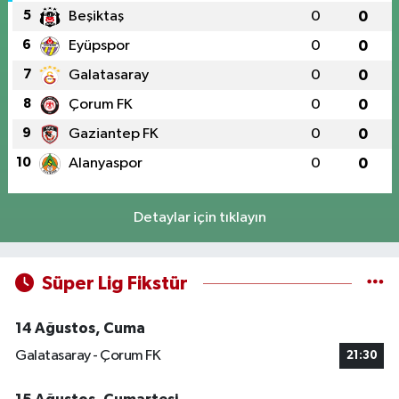
5
Beşiktaş
0
0
6
Eyüpspor
0
0
7
Galatasaray
0
0
8
Çorum FK
0
0
9
Gaziantep FK
0
0
10
Alanyaspor
0
0
Detaylar için tıklayın
Süper Lig Fikstür
14 Ağustos, Cuma
Galatasaray - Çorum FK
21:30