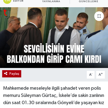
EDITÖR
YAYINLANMA
GÜNCELLEME
Paylaş
-
+
A
A
Mahkemede meseleyle ilgili şahadet veren polis
memuru Süleyman Gürtaç, İskele’de sakin zanlının
dün saat 01.30 sıralarında Gönyeli’de yaşayan kız