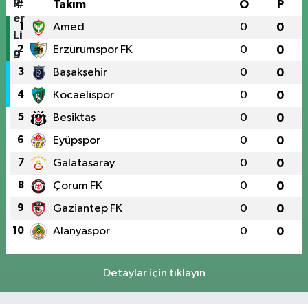
#
Takım
O
P
1
Amed
0
0
2
Erzurumspor FK
0
0
3
Başakşehir
0
0
4
Kocaelispor
0
0
5
Beşiktaş
0
0
6
Eyüpspor
0
0
7
Galatasaray
0
0
8
Çorum FK
0
0
9
Gaziantep FK
0
0
10
Alanyaspor
0
0
Detaylar için tıklayın