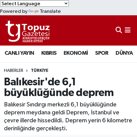
Powered by
Translate
KIBRIS
Lefkoşa Nöbetçi Eczaneler
DÜNYA
Lefkoşa Hava Durumu
CANLI YAYIN
KIBRIS
EKONOMİ
SPOR
DÜNYA
EKONOMİ
Lefkoşa Trafik Yoğunluk Haritası
MAGAZİN
Süper Lig Puan Durumu ve Fikstür
HABERLER
TÜRKİYE
Balıkesir'de 6,1
SAĞLIK
Tüm Manşetler
büyüklüğünde deprem
SPOR
Son Dakika Haberleri
Balıkesir Sındırgı merkezli 6,1 büyüklüğünde
deprem meydana geldi Deprem, İstanbul ve
TEKNOLOJİ
Haber Arşivi
çevre illerde hissedildi. Deprem yerin 6 kilometre
derinliğinde gerçekleşti.
TÜRKİYE