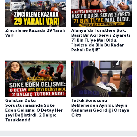
Zincirleme Kazada 29 Yaralı
Alanya'da Turistlere Şok:
Var!
Basit Bir Acil Servis Ziyareti
71 Bin TL'ye Mal Oldu,
"İsviçre'de Bile Bu Kadar
Pahalı Değil!"
Gülistan Doku
Tetkik Sonucunu
Soruşturmasında Şoke
Beklemeden Ayrıldı, Beyin
Eden Gelişme: O Detay Her
Kanaması Geçirdiği Ortaya
şeyi Değiştirdi, 2 Dalgıç
Çıktı
Tutuklandı!