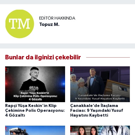
EDITÖR HAKKINDA
Topuz M.
Bunlar da ilginizi çekebilir
Rapçi Yüşa Keskin’in Klip
Çanakkale’de İlaçlama
Çekimine Polis Operasyonu:
Faciası: 9 Yaşındaki Yusuf
4 Gözaltı
Hayatını Kaybetti