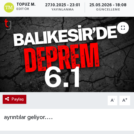
TOPUZ M.
27.10.2025 - 23:01
25.05.2026 - 18:08
EDITÖR
YAYINLANMA
GÜNCELLEME
Paylaş
-
+
A
A
ayrıntılar geliyor....