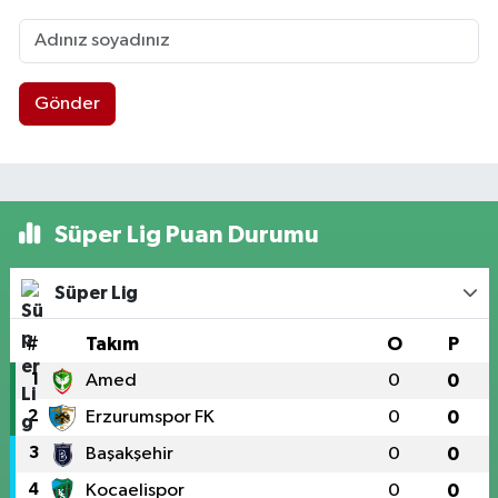
Gönder
Süper Lig Puan Durumu
Süper Lig
#
Takım
O
P
1
Amed
0
0
2
Erzurumspor FK
0
0
3
Başakşehir
0
0
4
Kocaelispor
0
0