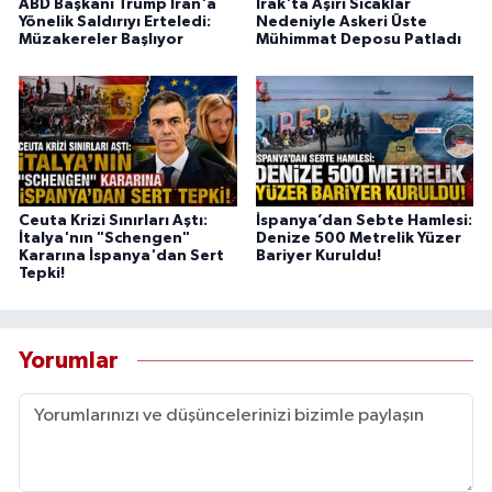
ABD Başkanı Trump İran'a
Irak'ta Aşırı Sıcaklar
Yönelik Saldırıyı Erteledi:
Nedeniyle Askeri Üste
Müzakereler Başlıyor
Mühimmat Deposu Patladı
Ceuta Krizi Sınırları Aştı:
İspanya’dan Sebte Hamlesi:
İtalya'nın "Schengen"
Denize 500 Metrelik Yüzer
Kararına İspanya'dan Sert
Bariyer Kuruldu!
Tepki!
Yorumlar