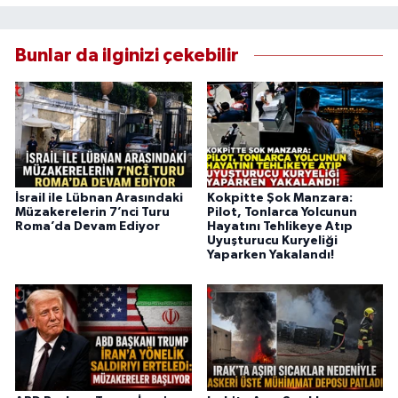
Bunlar da ilginizi çekebilir
İsrail ile Lübnan Arasındaki
Kokpitte Şok Manzara:
Müzakerelerin 7’nci Turu
Pilot, Tonlarca Yolcunun
Roma’da Devam Ediyor
Hayatını Tehlikeye Atıp
Uyuşturucu Kuryeliği
Yaparken Yakalandı!