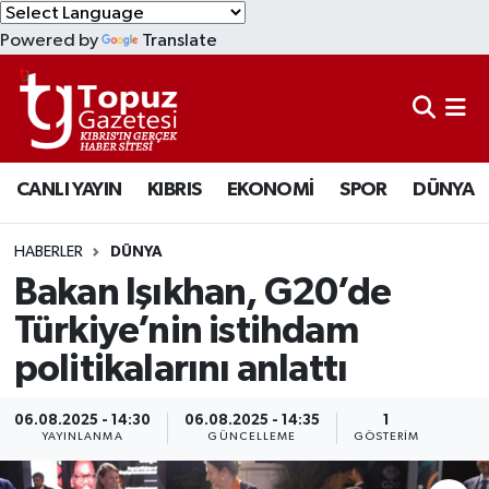
Powered by
Translate
KIBRIS
Lefkoşa Nöbetçi Eczaneler
DÜNYA
Lefkoşa Hava Durumu
CANLI YAYIN
KIBRIS
EKONOMİ
SPOR
DÜNYA
EKONOMİ
Lefkoşa Trafik Yoğunluk Haritası
MAGAZİN
Süper Lig Puan Durumu ve Fikstür
HABERLER
DÜNYA
Bakan Işıkhan, G20’de
SAĞLIK
Tüm Manşetler
Türkiye’nin istihdam
politikalarını anlattı
SPOR
Son Dakika Haberleri
TEKNOLOJİ
Haber Arşivi
06.08.2025 - 14:30
06.08.2025 - 14:35
1
YAYINLANMA
GÜNCELLEME
GÖSTERIM
TÜRKİYE