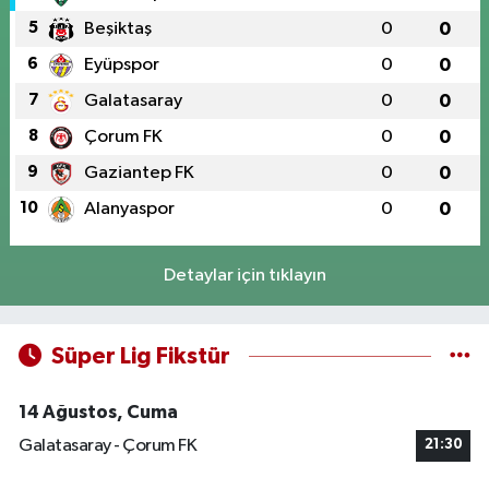
5
Beşiktaş
0
0
6
Eyüpspor
0
0
7
Galatasaray
0
0
8
Çorum FK
0
0
9
Gaziantep FK
0
0
10
Alanyaspor
0
0
Detaylar için tıklayın
Süper Lig Fikstür
14 Ağustos, Cuma
Galatasaray - Çorum FK
21:30