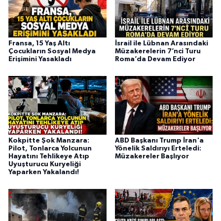
Fransa, 15 Yaş Altı
İsrail ile Lübnan Arasındaki
Çocukların Sosyal Medya
Müzakerelerin 7’nci Turu
Erişimini Yasakladı
Roma’da Devam Ediyor
Kokpitte Şok Manzara:
ABD Başkanı Trump İran'a
Pilot, Tonlarca Yolcunun
Yönelik Saldırıyı Erteledi:
Hayatını Tehlikeye Atıp
Müzakereler Başlıyor
Uyuşturucu Kuryeliği
Yaparken Yakalandı!