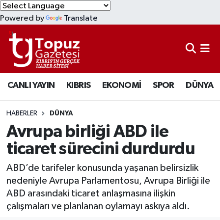
Powered by
Translate
KIBRIS
Lefkoşa Nöbetçi Eczaneler
DÜNYA
Lefkoşa Hava Durumu
CANLI YAYIN
KIBRIS
EKONOMİ
SPOR
DÜNYA
EKONOMİ
Lefkoşa Trafik Yoğunluk Haritası
MAGAZİN
Süper Lig Puan Durumu ve Fikstür
HABERLER
DÜNYA
Avrupa birliği ABD ile
SAĞLIK
Tüm Manşetler
ticaret sürecini durdurdu
SPOR
Son Dakika Haberleri
ABD’de tarifeler konusunda yaşanan belirsizlik
nedeniyle Avrupa Parlamentosu, Avrupa Birliği ile
TEKNOLOJİ
Haber Arşivi
ABD arasındaki ticaret anlaşmasına ilişkin
çalışmaları ve planlanan oylamayı askıya aldı.
TÜRKİYE