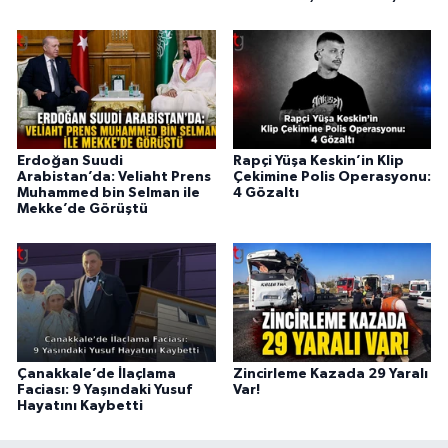
Erdoğan Suudi
Rapçi Yüşa Keskin’in Klip
Arabistan’da: Veliaht Prens
Çekimine Polis Operasyonu:
Muhammed bin Selman ile
4 Gözaltı
Mekke’de Görüştü
Çanakkale’de İlaçlama
Zincirleme Kazada 29 Yaralı
Faciası: 9 Yaşındaki Yusuf
Var!
Hayatını Kaybetti