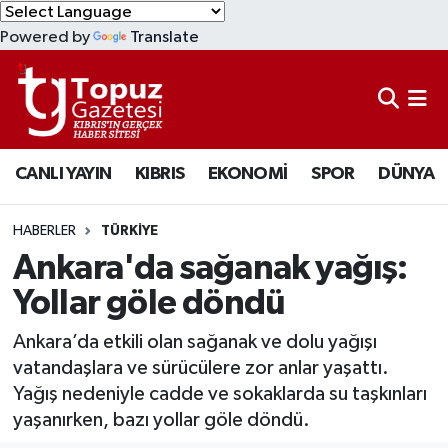
Powered by
Translate
KIBRIS
Lefkoşa Nöbetçi Eczaneler
DÜNYA
Lefkoşa Hava Durumu
CANLI YAYIN
KIBRIS
EKONOMİ
SPOR
DÜNYA
EKONOMİ
Lefkoşa Trafik Yoğunluk Haritası
MAGAZİN
Süper Lig Puan Durumu ve Fikstür
HABERLER
TÜRKİYE
Ankara'da sağanak yağış:
SAĞLIK
Tüm Manşetler
Yollar göle döndü
SPOR
Son Dakika Haberleri
Ankara’da etkili olan sağanak ve dolu yağışı
vatandaşlara ve sürücülere zor anlar yaşattı.
TEKNOLOJİ
Haber Arşivi
Yağış nedeniyle cadde ve sokaklarda su taşkınları
yaşanırken, bazı yollar göle döndü.
TÜRKİYE