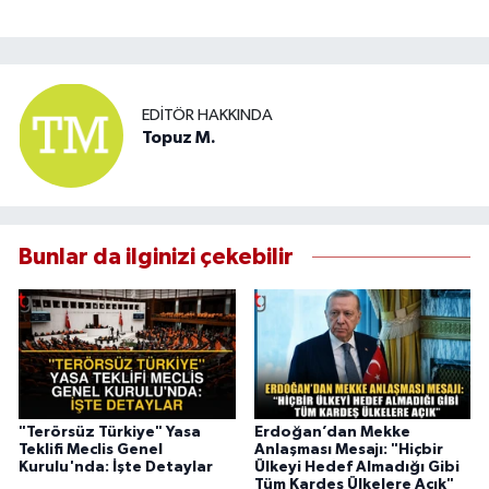
EDITÖR HAKKINDA
Topuz M.
Bunlar da ilginizi çekebilir
"Terörsüz Türkiye" Yasa
Erdoğan’dan Mekke
Teklifi Meclis Genel
Anlaşması Mesajı: "Hiçbir
Kurulu'nda: İşte Detaylar
Ülkeyi Hedef Almadığı Gibi
Tüm Kardeş Ülkelere Açık"