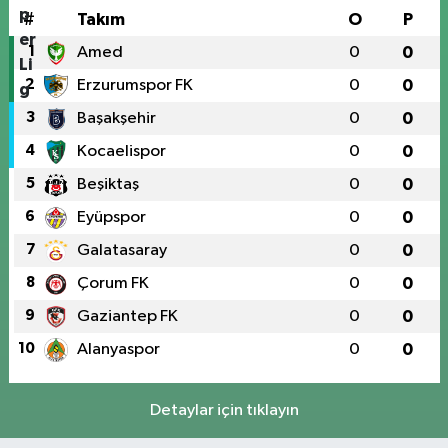
#
Takım
O
P
1
Amed
0
0
2
Erzurumspor FK
0
0
3
Başakşehir
0
0
4
Kocaelispor
0
0
5
Beşiktaş
0
0
6
Eyüpspor
0
0
7
Galatasaray
0
0
8
Çorum FK
0
0
9
Gaziantep FK
0
0
10
Alanyaspor
0
0
Detaylar için tıklayın