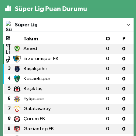
Süper Lig Puan Durumu
Süper Lig
#
Takım
O
P
1
Amed
0
0
2
Erzurumspor FK
0
0
3
Başakşehir
0
0
4
Kocaelispor
0
0
5
Beşiktaş
0
0
6
Eyüpspor
0
0
7
Galatasaray
0
0
8
Çorum FK
0
0
9
Gaziantep FK
0
0