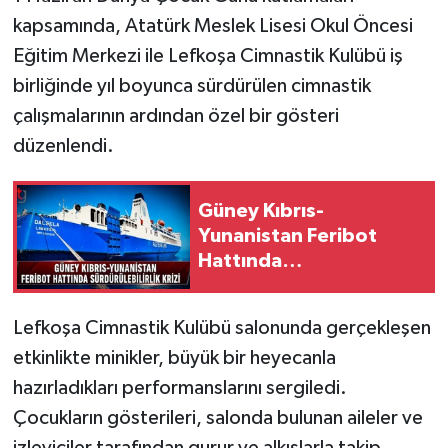
kapsamında, Atatürk Meslek Lisesi Okul Öncesi
Eğitim Merkezi ile Lefkoşa Cimnastik Kulübü iş
birliğinde yıl boyunca sürdürülen cimnastik
çalışmalarının ardından özel bir gösteri
düzenlendi.
Güney Kıbrıs-
Yunanistan Feribot
Hattında
Sürdürülebilirlik Krizi
Lefkoşa Cimnastik Kulübü salonunda gerçekleşen
etkinlikte minikler, büyük bir heyecanla
hazırladıkları performanslarını sergiledi.
Çocukların gösterileri, salonda bulunan aileler ve
izleyiciler tarafından gurur ve alkışlarla takip