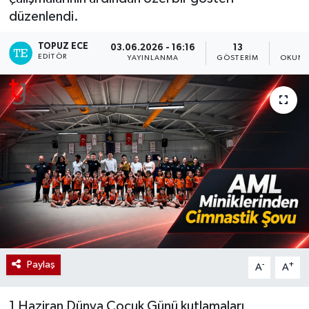
düzenlendi.
TOPUZ ECE
03.06.2026 - 16:16
13
1
EDITÖR
YAYINLANMA
GÖSTERIM
OKUNM
Paylaş
-
+
A
A
1 Haziran Dünya Çocuk Günü kutlamaları