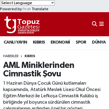
Powered by
Translate
KIBRIS
Lefkoşa Nöbetçi Eczaneler
DÜNYA
Lefkoşa Hava Durumu
CANLI YAYIN
KIBRIS
EKONOMİ
SPOR
DÜNYA
EKONOMİ
Lefkoşa Trafik Yoğunluk Haritası
MAGAZİN
Süper Lig Puan Durumu ve Fikstür
HABERLER
KIBRIS
AML Miniklerinden
SAĞLIK
Tüm Manşetler
Cimnastik Şovu
SPOR
Son Dakika Haberleri
1 Haziran Dünya Çocuk Günü kutlamaları
kapsamında, Atatürk Meslek Lisesi Okul Öncesi
TEKNOLOJİ
Haber Arşivi
Eğitim Merkezi ile Lefkoşa Cimnastik Kulübü iş
birliğinde yıl boyunca sürdürülen cimnastik
TÜRKİYE
çalışmalarının ardından özel bir gösteri