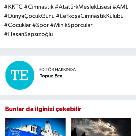
#KKTC #Cimnastik #AtatürkMeslekLisesi #AML
#DünyaÇocukGünü #LefkoşaCimnastikKulübü
#Çocuklar #Spor #MinikSporcular
#HasanSapsızoğlu
EDITÖR HAKKINDA
Topuz Ece
Bunlar da ilginizi çekebilir