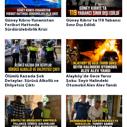
Güney Kıbrıs-Yunanistan
Güney Kıbrıs’ta 119 Yabancı
Feribot Hattında
Sınır Dışı Edildi
Sürdürülebilirlik Krizi
Ölümlü Kazada Şok
Alayköy’de Gece Yarısı
Detaylar: Sürücü Alkollü ve
Şoku: Seyir Halindeki
Ehliyetsiz Çıktı
Otomobil Alev Alev Yandı