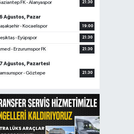
aziantep FK - Alanyaspor
21:30
6 Ağustos, Pazar
aşakşehir - Kocaelispor
19:00
eşiktaş - Eyüpspor
21:30
med - Erzurumspor FK
21:30
7 Ağustos, Pazartesi
amsunspor - Göztepe
21:30