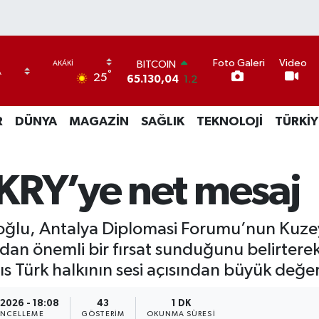
BITCOIN
Foto Galeri
Video
°
25
65.130,04
1.2
DOLAR
47,7106
0.17
R
DÜNYA
MAGAZİN
SAĞLIK
TEKNOLOJİ
TÜRKİY
EURO
55,1652
0.27
STERLİN
64,4046
0.35
KRY’ye net mesaj
GRAM ALTIN
6618.49
2.12
BİST100
uloğlu, Antalya Diplomasi Forumu’nun Kuze
13.773
-19
ndan önemli bir fırsat sunduğunu belirter
ıs Türk halkının sesi açısından büyük değer 
.2026 - 18:08
43
1 DK
NCELLEME
GÖSTERIM
OKUNMA SÜRESI