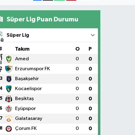
Süper Lig Puan Durumu
Süper Lig
#
Takım
O
P
1
Amed
0
0
2
Erzurumspor FK
0
0
3
Başakşehir
0
0
4
Kocaelispor
0
0
5
Beşiktaş
0
0
6
Eyüpspor
0
0
7
Galatasaray
0
0
8
Çorum FK
0
0