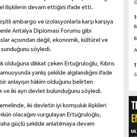
G
 ilişkilerin devam ettiğini ifade etti.
1
çeşitli ambargo ve izolasyonlarla karşı karşıya
B
edenle Antalya Diplomasi Forumu gibi
B
slar açısından değil, ekonomik, kültürel ve
r sunduğunu söyledi.
A
k olduğuna dikkat çeken Ertuğruloğlu, Kıbrıs
1
 kamuoyunda yanlış şekilde algılandığını ifade
S
bir anlayışın hâkim olduğunu belirten
lk ve iki ayrı devlet bulunduğunu söyledi.
elinde, iki devletin iyi komşuluk ilişkileri
mkün olacağını vurgulayan Ertuğruloğlu,
 daha güçlü şekilde anlatılmaya devam