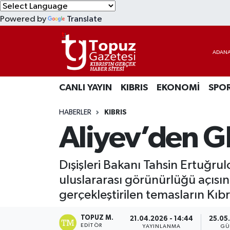
Powered by
Translate
KIBRIS
Lefkoşa Nöbetçi Eczaneler
DÜNYA
Lefkoşa Hava Durumu
CANLI YAYIN
KIBRIS
EKONOMİ
SPO
EKONOMİ
Lefkoşa Trafik Yoğunluk Haritası
HABERLER
KIBRIS
MAGAZİN
Süper Lig Puan Durumu ve Fikstür
Aliyev’den G
SAĞLIK
Tüm Manşetler
Dışişleri Bakanı Tahsin Ertuğr
SPOR
Son Dakika Haberleri
uluslararası görünürlüğü açısı
gerçekleştirilen temasların Kıbr
TEKNOLOJİ
Haber Arşivi
TOPUZ M.
21.04.2026 - 14:44
25.05
TÜRKİYE
EDITÖR
YAYINLANMA
GÜ