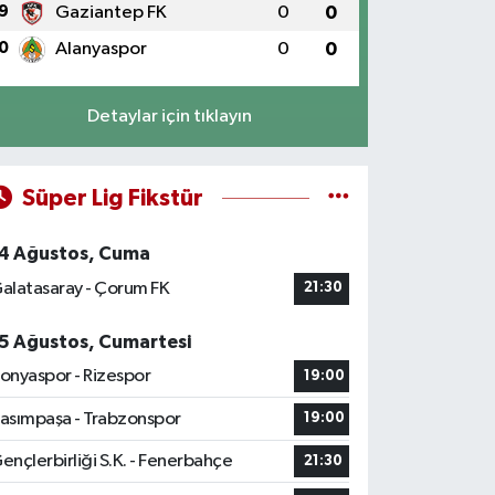
9
Gaziantep FK
0
0
0
Alanyaspor
0
0
Detaylar için tıklayın
Süper Lig Fikstür
4 Ağustos, Cuma
alatasaray - Çorum FK
21:30
5 Ağustos, Cumartesi
onyaspor - Rizespor
19:00
asımpaşa - Trabzonspor
19:00
ençlerbirliği S.K. - Fenerbahçe
21:30