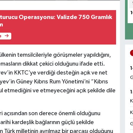
1
turucu Operasyonu: Valizde 750 Gramlık
ım
e
lkenin temsilcileriyle görüşmeler yapıldığını,
emasların dikkat çekici olduğunu ifade etti.
1
v’in KKTC’ye verdiği desteğin açık ve net
G
yev’in Güney Kıbrıs Rum Yönetimi’ni “Kıbrıs
l etmediğini ve etmeyeceğini açık şekilde dile
1
K
K
ri açısından son derece önemli olduğunu
arihi kardeşlik bağlarının güçlü şekilde
G
n Türk milletinin ayrılmaz bir parçası olduğunu