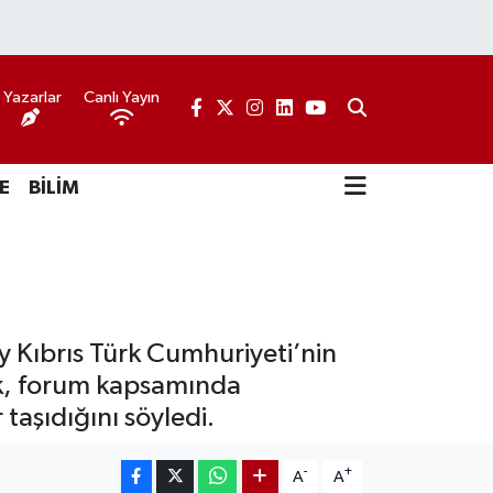
Yazarlar
Canlı Yayın
E
BİLİM
y Kıbrıs Türk Cumhuriyeti’nin
ek, forum kapsamında
taşıdığını söyledi.
-
+
A
A