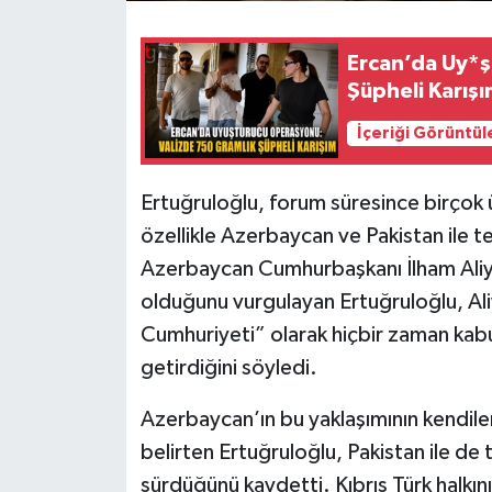
Ercan’da Uy*ş
Şüpheli Karış
İçeriği Görüntül
Ertuğruloğlu, forum süresince birçok ü
özellikle Azerbaycan ve Pakistan ile t
Azerbaycan Cumhurbaşkanı İlham Aliye
olduğunu vurgulayan Ertuğruloğlu, Ali
Cumhuriyeti” olarak hiçbir zaman kabu
getirdiğini söyledi.
Azerbaycan’ın bu yaklaşımının kendile
belirten Ertuğruloğlu, Pakistan ile de t
sürdüğünü kaydetti. Kıbrıs Türk halkını