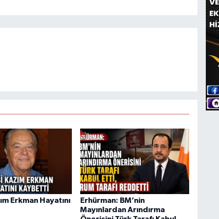
ım Erkman Hayatını
Erhürman: BM’nin
Mayınlardan Arındırma
Önerisini Türk Tarafı Kabul