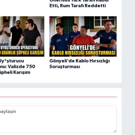
Etti, Rum Tarafı Reddetti
Uy*şturucu
Gönyeli’de Kablo Hırsızlığı
u: Valizde 750
Soruşturması
üpheli Karışım