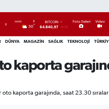
Foto Galeri
Video
BITCOIN
°
30
64.840,97
-0.15
DOLAR
47,7436
0.18
R
DÜNYA
MAGAZİN
SAĞLIK
TEKNOLOJİ
TÜRKİY
EURO
55,2510
0.32
STERLİN
64,4811
0.38
to kaporta garajı
GRAM ALTIN
6660.55
0
BİST100
13.779
-14
r oto kaporta garajında, saat 23.30 sıral