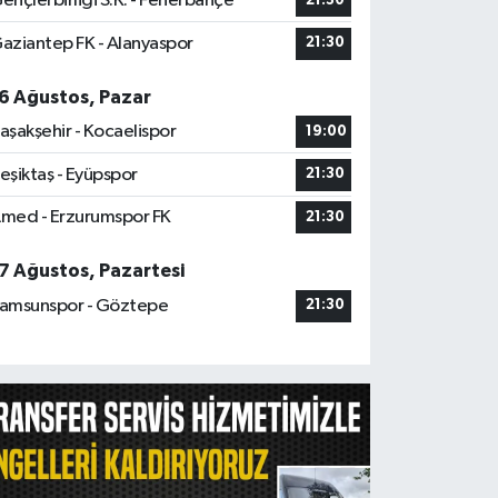
ençlerbirliği S.K. - Fenerbahçe
21:30
aziantep FK - Alanyaspor
21:30
6 Ağustos, Pazar
aşakşehir - Kocaelispor
19:00
eşiktaş - Eyüpspor
21:30
med - Erzurumspor FK
21:30
7 Ağustos, Pazartesi
amsunspor - Göztepe
21:30