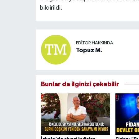
bildirildi.
EDITÖR HAKKINDA
Topuz M.
Bunlar da ilginizi çekebilir
İskele’de siyasi kulisler
Fidan: “R