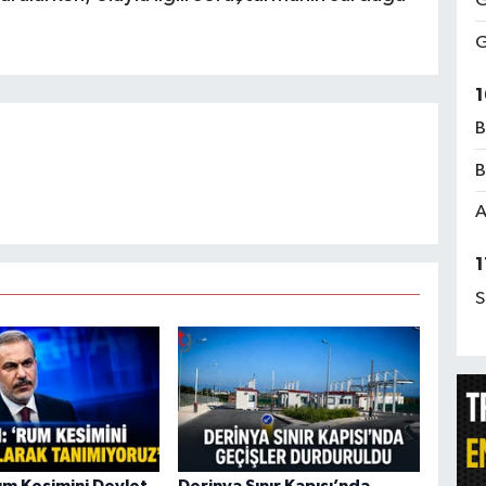
G
G
1
B
B
A
1
S
um Kesimini Devlet
Derinya Sınır Kapısı’nda