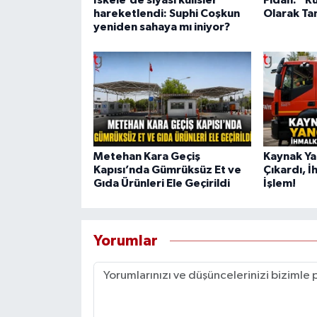
hareketlendi: Suphi Coşkun
Olarak Ta
yeniden sahaya mı iniyor?
Metehan Kara Geçiş
Kaynak Ya
Kapısı’nda Gümrüksüz Et ve
Çıkardı, İ
Gıda Ürünleri Ele Geçirildi
İşlem!
Yorumlar