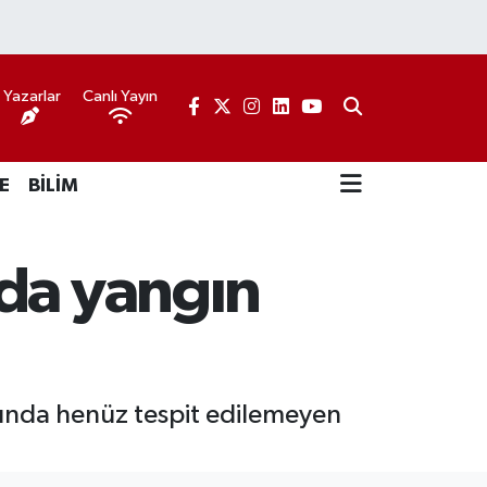
Yazarlar
Canlı Yayın
E
BİLİM
nda yangın
arında henüz tespit edilemeyen