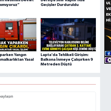
nımıyoruz”
Geçişler Durduruldu
parken Yangın
Lapta’da Tehlikeli Girişim:
hmalkarlıktan Yasal
Balkona İnmeye Çalışırken 9
Metreden Düştü