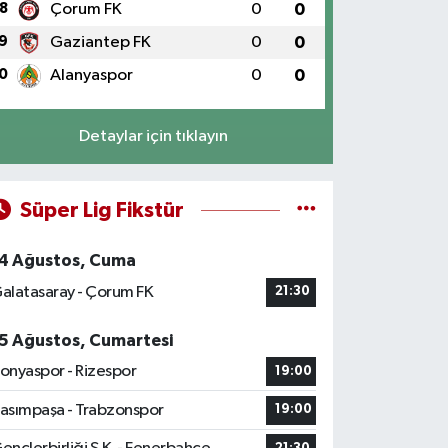
8
Çorum FK
0
0
9
Gaziantep FK
0
0
0
Alanyaspor
0
0
Detaylar için tıklayın
Süper Lig Fikstür
4 Ağustos, Cuma
alatasaray - Çorum FK
21:30
5 Ağustos, Cumartesi
onyaspor - Rizespor
19:00
asımpaşa - Trabzonspor
19:00