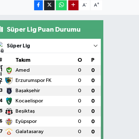
-
+
A
A
Süper Lig Puan Durumu
Süper Lig
#
Takım
O
P
1
Amed
0
0
2
Erzurumspor FK
0
0
3
Başakşehir
0
0
4
Kocaelispor
0
0
5
Beşiktaş
0
0
6
Eyüpspor
0
0
7
Galatasaray
0
0