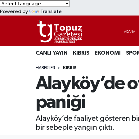
Powered by
Translate
KIBRIS
Lefkoşa Nöbetçi Eczaneler
DÜNYA
Lefkoşa Hava Durumu
CANLI YAYIN
KIBRIS
EKONOMİ
SPO
EKONOMİ
Lefkoşa Trafik Yoğunluk Haritası
HABERLER
KIBRIS
MAGAZİN
Süper Lig Puan Durumu ve Fikstür
Alayköy’de o
SAĞLIK
Tüm Manşetler
paniği
SPOR
Son Dakika Haberleri
Alayköy’de faaliyet gösteren bi
TEKNOLOJİ
Haber Arşivi
bir sebeple yangın çıktı.
TÜRKİYE