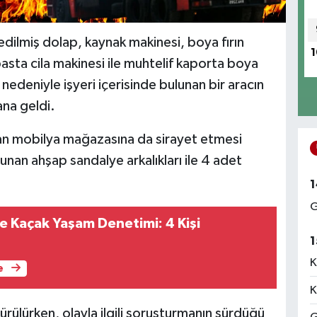
dilmiş dolap, kaynak makinesi, boya fırın
1
pasta cila makinesi ile muhtelif kaporta boya
 nedeniyle işyeri içerisinde bulunan bir aracın
na geldi.
unan mobilya mağazasına da sirayet etmesi
unan ahşap sandalye arkalıkları ile 4 adet
1
G
e Kaçak Yaşam Denetimi: 4 Kişi
1
K
e
K
ürülürken, olayla ilgili soruşturmanın sürdüğü