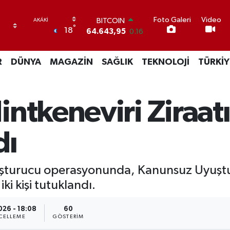
Foto Galeri
Video
BITCOIN
°
18
64.643,95
0.16
DOLAR
47,6006
0.06
R
DÜNYA
MAGAZİN
SAĞLIK
TEKNOLOJİ
TÜRKİY
EURO
55,0250
0.02
STERLİN
64,2398
0.2
ntkeneviri Ziraatı
GRAM ALTIN
6500.87
0.12
BİST100
dı
13.799
70
y*şturucu operasyonunda, Kanunsuz Uyuşt
ki kişi tutuklandı.
026 - 18:08
60
CELLEME
GÖSTERIM