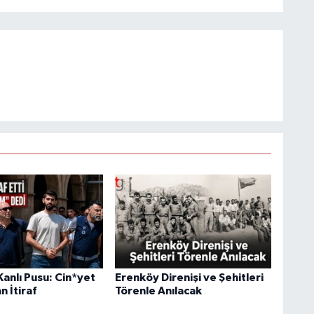
anlı Pusu: Cin*yet
Erenköy Direnişi ve Şehitleri
n İtiraf
Törenle Anılacak