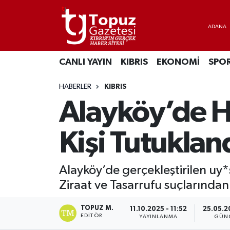
KIBRIS
Lefkoşa Nöbetçi Eczaneler
CANLI YAYIN
KIBRIS
EKONOMİ
SPO
DÜNYA
Lefkoşa Hava Durumu
HABERLER
KIBRIS
EKONOMİ
Lefkoşa Trafik Yoğunluk Haritası
Alayköy’de Hi
MAGAZİN
Süper Lig Puan Durumu ve Fikstür
Kişi Tutuklan
SAĞLIK
Tüm Manşetler
Alayköy’de gerçekleştirilen u
SPOR
Son Dakika Haberleri
Ziraat ve Tasarrufu suçlarından i
TEKNOLOJİ
Haber Arşivi
TOPUZ M.
11.10.2025 - 11:52
25.05.2
EDITÖR
YAYINLANMA
GÜN
TÜRKİYE