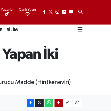
Yazarlar
Canlı Yayın
E
BİLİM
 Yapan İki
urucu Madde (Hintkeneviri)
-
+
A
A