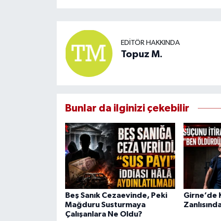
EDITÖR HAKKINDA
Topuz M.
Bunlar da ilginizi çekebilir
Beş Sanık Cezaevinde, Peki
Girne’de K
Mağduru Susturmaya
Zanlısında
Çalışanlara Ne Oldu?