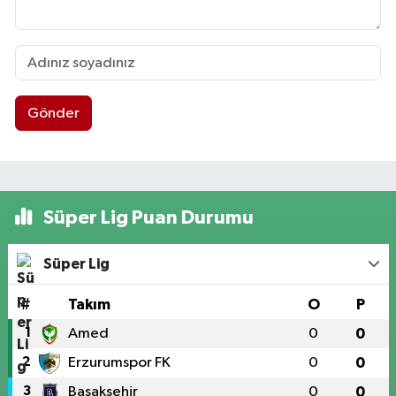
Gönder
Süper Lig Puan Durumu
Süper Lig
#
Takım
O
P
1
Amed
0
0
2
Erzurumspor FK
0
0
3
Başakşehir
0
0