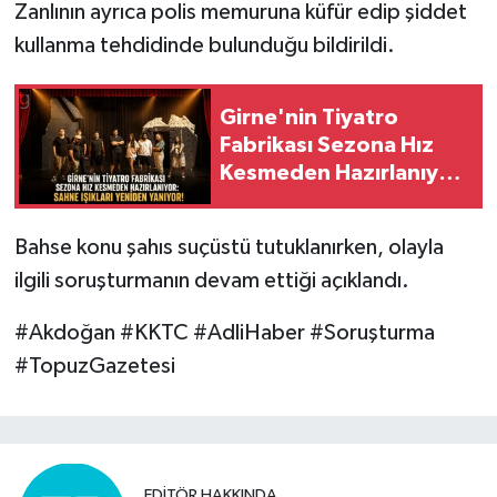
Zanlının ayrıca polis memuruna küfür edip şiddet
kullanma tehdidinde bulunduğu bildirildi.
Girne'nin Tiyatro
Fabrikası Sezona Hız
Kesmeden Hazırlanıyor:
Sahne Işıkları Yeniden
Yanıyor!
Bahse konu şahıs suçüstü tutuklanırken, olayla
ilgili soruşturmanın devam ettiği açıklandı.
#Akdoğan #KKTC #AdliHaber #Soruşturma
#TopuzGazetesi
EDITÖR HAKKINDA