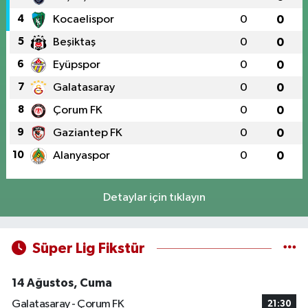
4
Kocaelispor
0
0
5
Beşiktaş
0
0
6
Eyüpspor
0
0
7
Galatasaray
0
0
8
Çorum FK
0
0
9
Gaziantep FK
0
0
10
Alanyaspor
0
0
Detaylar için tıklayın
Süper Lig Fikstür
14 Ağustos, Cuma
Galatasaray - Çorum FK
21:30