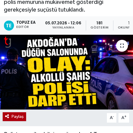
polis memuruna mukavemet gösterdiği
gerekçesiyle suçüstü tutuklandı.
TOPUZ EA
05.07.2026 - 12:06
181
1 
EDITÖR
YAYINLANMA
GÖSTERIM
OKUNMA
Paylaş
-
+
A
A