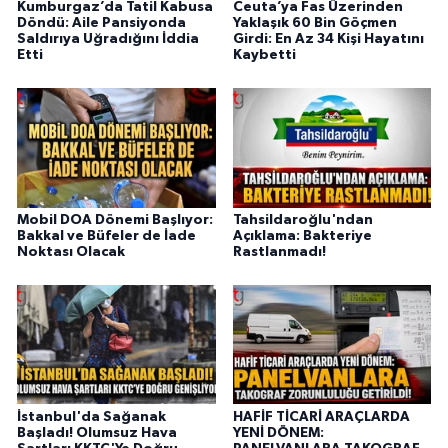
Kumburgaz’da Tatil Kabusa
Ceuta’ya Fas Üzerinden
Döndü: Aile Pansiyonda
Yaklaşık 60 Bin Göçmen
Saldırıya Uğradığını İddia
Girdi: En Az 34 Kişi Hayatını
Etti
Kaybetti
Mobil DOA Dönemi Başlıyor:
Tahsildaroğlu'ndan
Bakkal ve Büfeler de İade
Açıklama: Bakteriye
Noktası Olacak
Rastlanmadı!
İstanbul'da Sağanak
HAFİF TİCARİ ARAÇLARDA
Başladı! Olumsuz Hava
YENİ DÖNEM: