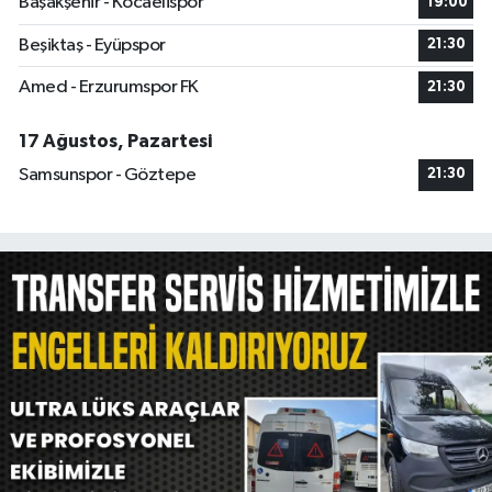
Başakşehir - Kocaelispor
19:00
Beşiktaş - Eyüpspor
21:30
Amed - Erzurumspor FK
21:30
17 Ağustos, Pazartesi
Samsunspor - Göztepe
21:30