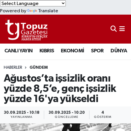
Powered by
Translate
KIBRIS
Lefkoşa Nöbetçi Eczaneler
DÜNYA
Lefkoşa Hava Durumu
CANLI YAYIN
KIBRIS
EKONOMİ
SPOR
DÜNYA
EKONOMİ
Lefkoşa Trafik Yoğunluk Haritası
MAGAZİN
Süper Lig Puan Durumu ve Fikstür
HABERLER
GÜNDEM
Ağustos’ta işsizlik oranı
SAĞLIK
Tüm Manşetler
yüzde 8,5’e, genç işsizlik
yüzde 16'ya yükseldi
SPOR
Son Dakika Haberleri
TEKNOLOJİ
Haber Arşivi
30.09.2025 - 10:18
30.09.2025 - 10:20
4
YAYINLANMA
GÜNCELLEME
GÖSTERIM
TÜRKİYE