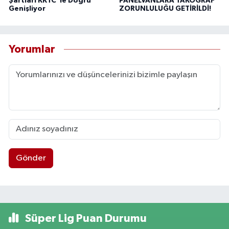
Şartları KKTC'Ye Doğru
PANELVANLARA TAKOGRAF
Genişliyor
ZORUNLULUĞU GETİRİLDİ!
Yorumlar
Gönder
Süper Lig Puan Durumu