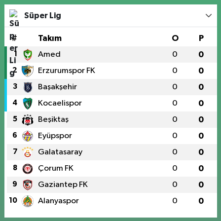
Süper Lig
#
Takım
O
P
1
Amed
0
0
2
Erzurumspor FK
0
0
3
Başakşehir
0
0
4
Kocaelispor
0
0
5
Beşiktaş
0
0
6
Eyüpspor
0
0
7
Galatasaray
0
0
8
Çorum FK
0
0
9
Gaziantep FK
0
0
10
Alanyaspor
0
0