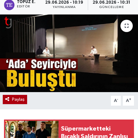
TOPUZ E.
29.06.2026 - 10:19
29.06.2026 - 10:31
EDITÖR
YAYINLANMA
GÜNCELLEME
Paylaş
-
+
A
A
Süpermarketteki
Bıçaklı Saldırının Zanlısı