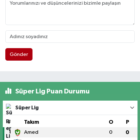
Gönder
Süper Lig Puan Durumu
Süper Lig
#
Takım
O
P
1
Amed
0
0