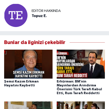
EDITÖR HAKKINDA
Topuz E.
Bunlar da ilginizi çekebilir
Şemsi Kazım Erkman
Erhürman: BM’nin
Hayatını Kaybetti
Mayınlardan Arındırma
Önerisini Türk Tarafı Kabul
Etti, Rum Tarafı Reddetti