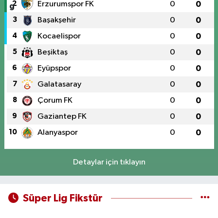
2
Erzurumspor FK
0
0
3
Başakşehir
0
0
4
Kocaelispor
0
0
5
Beşiktaş
0
0
6
Eyüpspor
0
0
7
Galatasaray
0
0
8
Çorum FK
0
0
9
Gaziantep FK
0
0
10
Alanyaspor
0
0
Detaylar için tıklayın
Süper Lig Fikstür