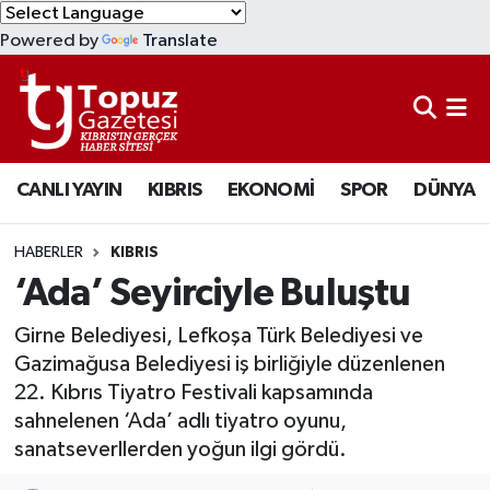
Powered by
Translate
KIBRIS
Lefkoşa Nöbetçi Eczaneler
DÜNYA
Lefkoşa Hava Durumu
CANLI YAYIN
KIBRIS
EKONOMİ
SPOR
DÜNYA
EKONOMİ
Lefkoşa Trafik Yoğunluk Haritası
MAGAZİN
Süper Lig Puan Durumu ve Fikstür
HABERLER
KIBRIS
‘Ada’ Seyirciyle Buluştu
SAĞLIK
Tüm Manşetler
Girne Belediyesi, Lefkoşa Türk Belediyesi ve
SPOR
Son Dakika Haberleri
Gazimağusa Belediyesi iş birliğiyle düzenlenen
22. Kıbrıs Tiyatro Festivali kapsamında
TEKNOLOJİ
Haber Arşivi
sahnelenen ‘Ada’ adlı tiyatro oyunu,
sanatseverllerden yoğun ilgi gördü.
TÜRKİYE