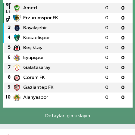
1
Amed
0
0
2
Erzurumspor FK
0
0
3
Başakşehir
0
0
4
Kocaelispor
0
0
5
Beşiktaş
0
0
6
Eyüpspor
0
0
7
Galatasaray
0
0
8
Çorum FK
0
0
9
Gaziantep FK
0
0
10
Alanyaspor
0
0
Detaylar için tıklayın