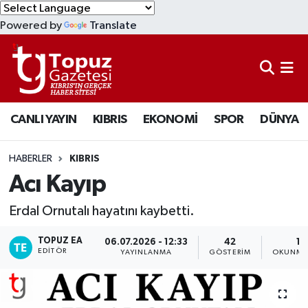
Powered by
Translate
KIBRIS
Lefkoşa Nöbetçi Eczaneler
DÜNYA
Lefkoşa Hava Durumu
CANLI YAYIN
KIBRIS
EKONOMİ
SPOR
DÜNYA
EKONOMİ
Lefkoşa Trafik Yoğunluk Haritası
MAGAZİN
Süper Lig Puan Durumu ve Fikstür
HABERLER
KIBRIS
Acı Kayıp
SAĞLIK
Tüm Manşetler
Erdal Ornutalı hayatını kaybetti.
SPOR
Son Dakika Haberleri
TOPUZ EA
06.07.2026 - 12:33
42
1 
EDITÖR
YAYINLANMA
GÖSTERIM
OKUNMA 
TEKNOLOJİ
Haber Arşivi
TÜRKİYE