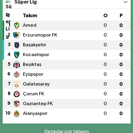
Süper Lig
#
Takım
O
P
1
Amed
0
0
2
Erzurumspor FK
0
0
3
Başakşehir
0
0
4
Kocaelispor
0
0
5
Beşiktaş
0
0
6
Eyüpspor
0
0
7
Galatasaray
0
0
8
Çorum FK
0
0
9
Gaziantep FK
0
0
10
Alanyaspor
0
0
Detaylar için tıklayın