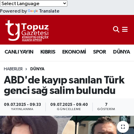
Powered by
Translate
KIBRIS
Lefkoşa Nöbetçi Eczaneler
DÜNYA
Lefkoşa Hava Durumu
CANLI YAYIN
KIBRIS
EKONOMİ
SPOR
DÜNYA
EKONOMİ
Lefkoşa Trafik Yoğunluk Haritası
MAGAZİN
Süper Lig Puan Durumu ve Fikstür
HABERLER
DÜNYA
ABD'de kayıp sanılan Türk
SAĞLIK
Tüm Manşetler
genci sağ salim bulundu
SPOR
Son Dakika Haberleri
09.07.2025 - 09:33
09.07.2025 - 09:40
7
YAYINLANMA
GÜNCELLEME
GÖSTERIM
TEKNOLOJİ
Haber Arşivi
TÜRKİYE