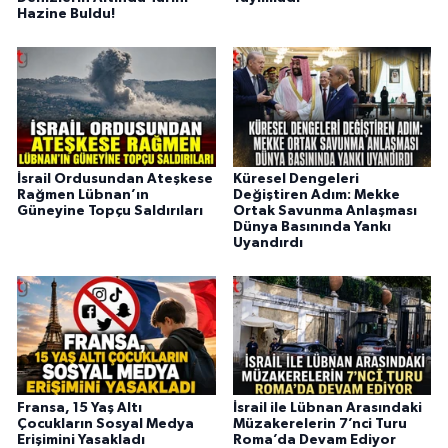
Hazine Buldu!
İsrail Ordusundan Ateşkese
Küresel Dengeleri
Rağmen Lübnan’ın
Değiştiren Adım: Mekke
Güneyine Topçu Saldırıları
Ortak Savunma Anlaşması
Dünya Basınında Yankı
Uyandırdı
Fransa, 15 Yaş Altı
İsrail ile Lübnan Arasındaki
Çocukların Sosyal Medya
Müzakerelerin 7’nci Turu
Erişimini Yasakladı
Roma’da Devam Ediyor