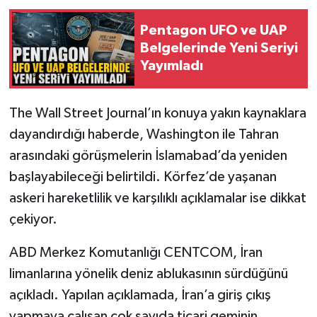
Pentagon UFO ve UAP
Belgelerinde Yeni Seriyi
Yayımladı
The Wall Street Journal’ın konuya yakın kaynaklara
dayandırdığı haberde, Washington ile Tahran
arasındaki görüşmelerin İslamabad’da yeniden
başlayabileceği belirtildi. Körfez’de yaşanan
askeri hareketlilik ve karşılıklı açıklamalar ise dikkat
çekiyor.
ABD Merkez Komutanlığı CENTCOM, İran
limanlarına yönelik deniz ablukasının sürdüğünü
açıkladı. Yapılan açıklamada, İran’a giriş çıkış
yapmaya çalışan çok sayıda ticari geminin