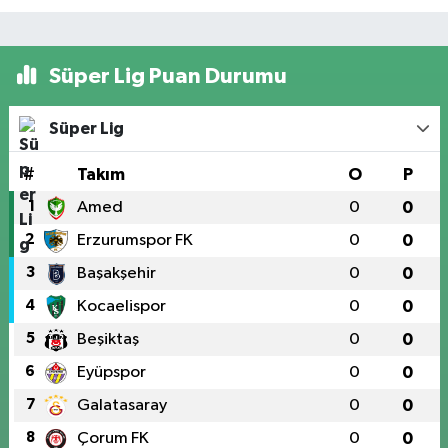
Süper Lig Puan Durumu
Süper Lig
#
Takım
O
P
1
Amed
0
0
2
Erzurumspor FK
0
0
3
Başakşehir
0
0
4
Kocaelispor
0
0
5
Beşiktaş
0
0
6
Eyüpspor
0
0
7
Galatasaray
0
0
8
Çorum FK
0
0