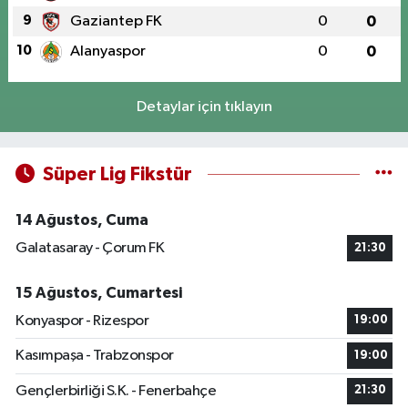
9
Gaziantep FK
0
0
10
Alanyaspor
0
0
Detaylar için tıklayın
Süper Lig Fikstür
14 Ağustos, Cuma
Galatasaray - Çorum FK
21:30
15 Ağustos, Cumartesi
Konyaspor - Rizespor
19:00
Kasımpaşa - Trabzonspor
19:00
Gençlerbirliği S.K. - Fenerbahçe
21:30