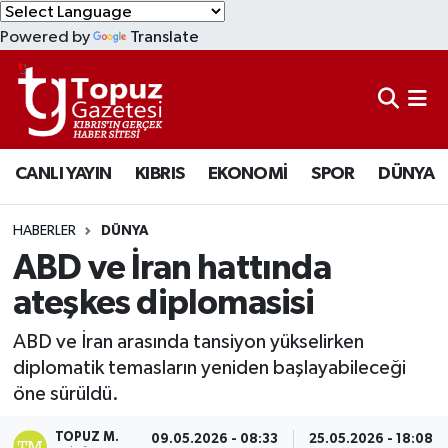
Powered by
Translate
KIBRIS
Lefkoşa Nöbetçi Eczaneler
DÜNYA
Lefkoşa Hava Durumu
CANLI YAYIN
KIBRIS
EKONOMİ
SPOR
DÜNYA
EKONOMİ
Lefkoşa Trafik Yoğunluk Haritası
MAGAZİN
Süper Lig Puan Durumu ve Fikstür
HABERLER
DÜNYA
ABD ve İran hattında
SAĞLIK
Tüm Manşetler
ateşkes diplomasisi
SPOR
Son Dakika Haberleri
ABD ve İran arasında tansiyon yükselirken
diplomatik temasların yeniden başlayabileceği
TEKNOLOJİ
Haber Arşivi
öne sürüldü.
TÜRKİYE
TOPUZ M.
09.05.2026 - 08:33
25.05.2026 - 18:08