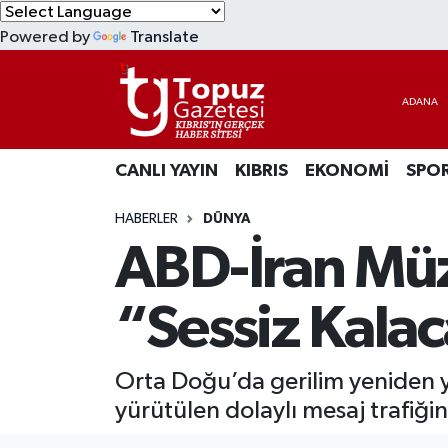
Powered by
Translate
KIBRIS
Lefkoşa Nöbetçi Eczaneler
DÜNYA
Lefkoşa Hava Durumu
CANLI YAYIN
KIBRIS
EKONOMİ
SPO
EKONOMİ
Lefkoşa Trafik Yoğunluk Haritası
HABERLER
DÜNYA
MAGAZİN
Süper Lig Puan Durumu ve Fikstür
ABD-İran Müz
SAĞLIK
Tüm Manşetler
“Sessiz Kala
SPOR
Son Dakika Haberleri
Orta Doğu’da gerilim yeniden yük
TEKNOLOJİ
Haber Arşivi
yürütülen dolaylı mesaj trafiğ
TÜRKİYE