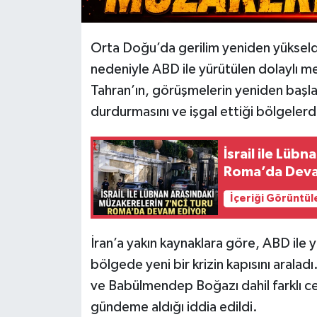
Orta Doğu’da gerilim yeniden yükseldi. İ
nedeniyle ABD ile yürütülen dolaylı m
Tahran’ın, görüşmelerin yeniden başlamas
durdurmasını ve işgal ettiği bölgelerde
İsrail ile Lüb
Roma’da Deva
İçeriği Görüntül
İran’a yakın kaynaklara göre, ABD ile 
bölgede yeni bir krizin kapısını aralad
ve Babülmendep Boğazı dahil farklı cep
gündeme aldığı iddia edildi.