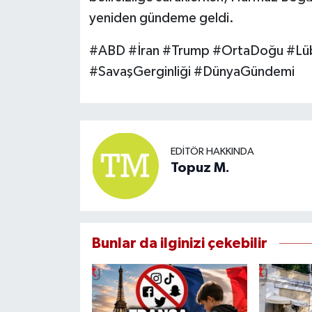
yeniden gündeme geldi.
#ABD #İran #Trump #OrtaDoğu #Lüb
#SavaşGerginliği #DünyaGündemi
EDITÖR HAKKINDA
Topuz M.
Bunlar da ilginizi çekebilir