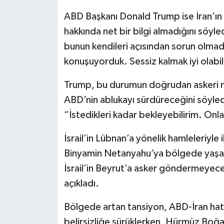
ABD Başkanı Donald Trump ise İran’ın m
hakkında net bir bilgi almadığını söyle
bunun kendileri açısından sorun olmadı
konuşuyorduk. Sessiz kalmak iyi olabilir
Trump, bu durumun doğrudan askeri m
ABD’nin ablukayı sürdüreceğini söyled
“İstedikleri kadar bekleyebilirim. Onl
İsrail’in Lübnan’a yönelik hamleleriyle 
Binyamin Netanyahu’ya bölgede yaşana
İsrail’in Beyrut’a asker göndermeyeceği
açıkladı.
Bölgede artan tansiyon, ABD-İran hatt
belirsizliğe sürüklerken, Hürmüz Boğaz