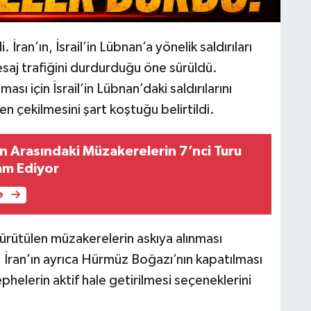
ran’ın, İsrail’in Lübnan’a yönelik saldırıları
esaj trafiğini durdurduğu öne sürüldü.
ı için İsrail’in Lübnan’daki saldırılarını
n çekilmesini şart koştuğu belirtildi.
nan Arasındaki Müzakerelerin 7’nci Turu
m Ediyor
e
yürütülen müzakerelerin askıya alınması
ı. İran’ın ayrıca Hürmüz Boğazı’nın kapatılması
helerin aktif hale getirilmesi seçeneklerini