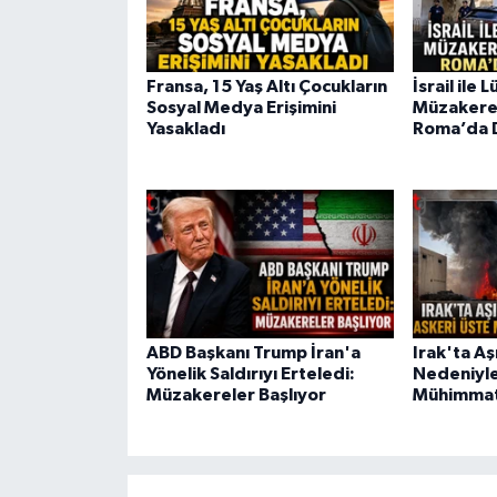
Fransa, 15 Yaş Altı Çocukların
İsrail ile
Sosyal Medya Erişimini
Müzakerel
Yasakladı
Roma’da 
ABD Başkanı Trump İran'a
Irak'ta Aşı
Yönelik Saldırıyı Erteledi:
Nedeniyle
Müzakereler Başlıyor
Mühimmat