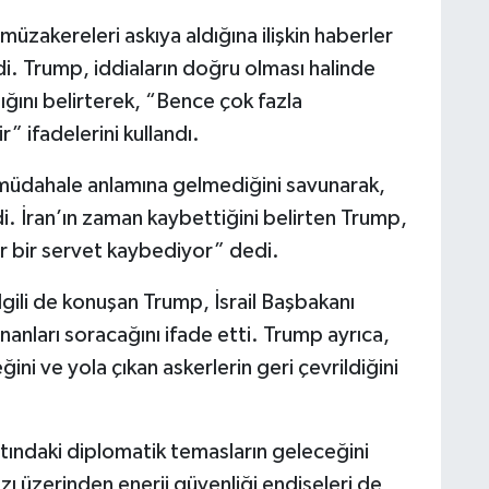
üzakereleri askıya aldığına ilişkin haberler
di. Trump, iddiaların doğru olması halinde
ğını belirterek, “Bence çok fazla
” ifadelerini kullandı.
üdahale anlamına gelmediğini savunarak,
i. İran’ın zaman kaybettiğini belirten Trump,
ar bir servet kaybediyor” dedi.
ilgili de konuşan Trump, İsrail Başbakanı
nları soracağını ifade etti. Trump ayrıca,
ni ve yola çıkan askerlerin geri çevrildiğini
ındaki diplomatik temasların geleceğini
ı üzerinden enerji güvenliği endişeleri de