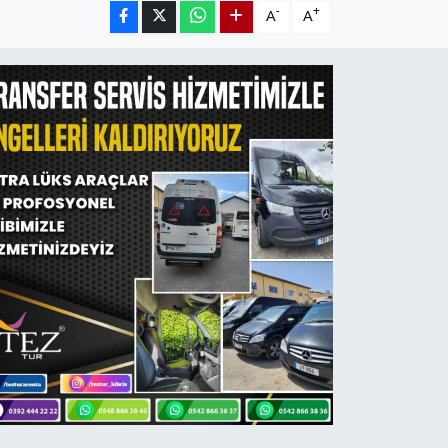
-
+
A
A