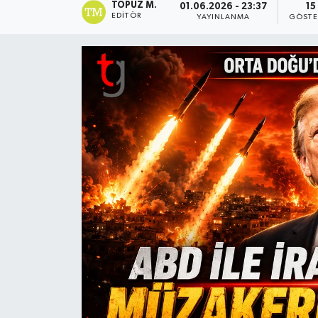
TOPUZ M.
01.06.2026 - 23:37
15
EDITÖR
YAYINLANMA
GÖSTE