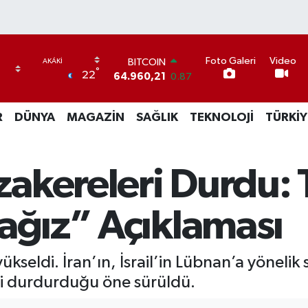
BITCOIN
64.960,21
0.87
Foto Galeri
Video
DOLAR
°
22
47,7436
0.18
EURO
55,2510
0.32
R
DÜNYA
MAGAZİN
SAĞLIK
TEKNOLOJİ
TÜRKİY
STERLİN
64,4811
0.38
GRAM ALTIN
akereleri Durdu:
6648.99
2.59
BİST100
13.779
-14
cağız” Açıklaması
seldi. İran’ın, İsrail’in Lübnan’a yönelik s
ini durdurduğu öne sürüldü.