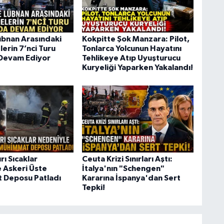
 Lübnan Arasındaki
Kokpitte Şok Manzara: Pilot,
erin 7’nci Turu
Tonlarca Yolcunun Hayatını
Devam Ediyor
Tehlikeye Atıp Uyuşturucu
Kuryeliği Yaparken Yakalandı!
rı Sıcaklar
Ceuta Krizi Sınırları Aştı:
 Askeri Üste
İtalya'nın "Schengen"
 Deposu Patladı
Kararına İspanya'dan Sert
Tepki!