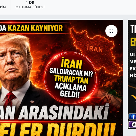
1 DK
RIM
OKUNMA SÜRESI