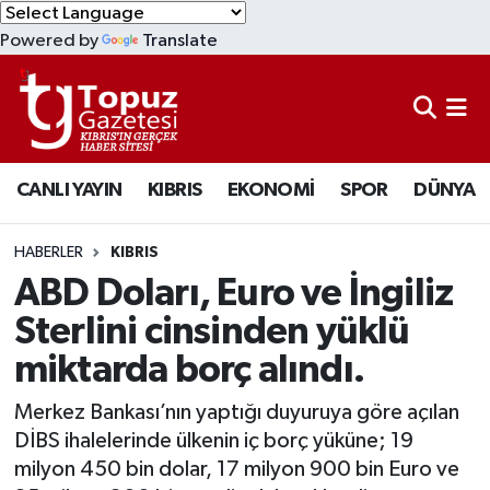
Powered by
Translate
KIBRIS
Lefkoşa Nöbetçi Eczaneler
DÜNYA
Lefkoşa Hava Durumu
CANLI YAYIN
KIBRIS
EKONOMİ
SPOR
DÜNYA
EKONOMİ
Lefkoşa Trafik Yoğunluk Haritası
MAGAZİN
Süper Lig Puan Durumu ve Fikstür
HABERLER
KIBRIS
ABD Doları, Euro ve İngiliz
SAĞLIK
Tüm Manşetler
Sterlini cinsinden yüklü
miktarda borç alındı.
SPOR
Son Dakika Haberleri
Merkez Bankası’nın yaptığı duyuruya göre açılan
TEKNOLOJİ
Haber Arşivi
DİBS ihalelerinde ülkenin iç borç yüküne; 19
milyon 450 bin dolar, 17 milyon 900 bin Euro ve
TÜRKİYE