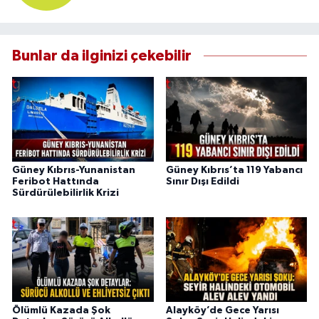
Bunlar da ilginizi çekebilir
Güney Kıbrıs-Yunanistan
Güney Kıbrıs’ta 119 Yabancı
Feribot Hattında
Sınır Dışı Edildi
Sürdürülebilirlik Krizi
Ölümlü Kazada Şok
Alayköy’de Gece Yarısı