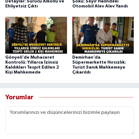
Detaylar: Sürücü Alkollü ve
Şoku: Seyir Halindeki
Ehliyetsiz Çıktı
Otomobil Alev Alev Yandı
Gönyeli’de Muhaceret
Demirhan’da
Kontrolü: Yıllarca İzinsiz
Süpermarkette Hırsızlık:
Kaldıkları Tespit Edilen 2
Turist Sanık Mahkemeye
Kişi Mahkemede
Çıkarıldı
Yorumlar