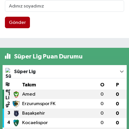
Gönder
Süper Lig Puan Durumu
Süper Lig
#
Takım
O
P
1
Amed
0
0
2
Erzurumspor FK
0
0
3
Başakşehir
0
0
4
Kocaelispor
0
0