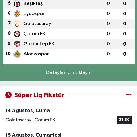
5
Beşiktaş
0
0
6
Eyüpspor
0
0
7
Galatasaray
0
0
8
Çorum FK
0
0
9
Gaziantep FK
0
0
10
Alanyaspor
0
0
Detaylar için tıklayın
Süper Lig Fikstür
14 Ağustos, Cuma
Galatasaray - Çorum FK
21:30
15 Ağustos, Cumartesi