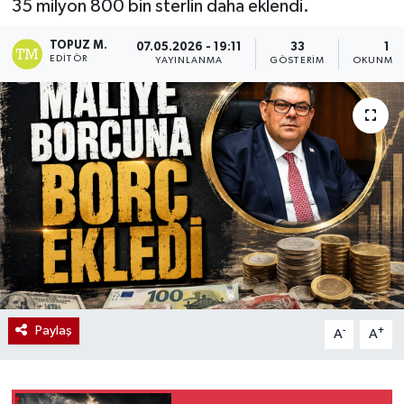
35 milyon 800 bin sterlin daha eklendi.
TOPUZ M.
07.05.2026 - 19:11
33
1 D
EDITÖR
YAYINLANMA
GÖSTERIM
OKUNMA 
Paylaş
-
+
A
A