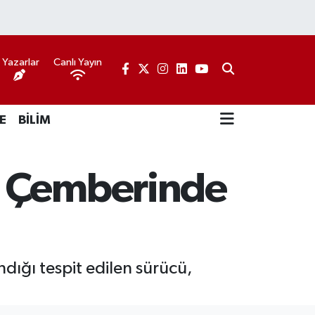
Yazarlar
Canlı Yayın
E
BİLİM
k Çemberinde
ndığı tespit edilen sürücü,