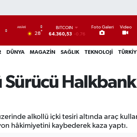
Foto Galeri
Video
BITCOIN
°
28
64.360,53
-0.76
DOLAR
47,7069
0.17
R
DÜNYA
MAGAZİN
SAĞLIK
TEKNOLOJİ
TÜRKİY
EURO
55,0265
0.01
STERLİN
64,1897
0.02
ü Sürücü Halkban
GRAM ALTIN
6574.81
1.44
BİST100
13.887
64
inde alkollü içki tesiri altında araç kulla
on hâkimiyetini kaybederek kaza yaptı.