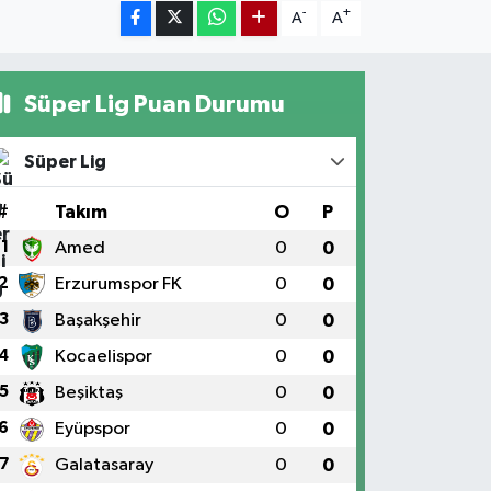
-
+
A
A
Süper Lig Puan Durumu
Süper Lig
#
Takım
O
P
1
Amed
0
0
2
Erzurumspor FK
0
0
3
Başakşehir
0
0
4
Kocaelispor
0
0
5
Beşiktaş
0
0
6
Eyüpspor
0
0
7
Galatasaray
0
0