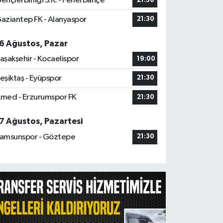
ençlerbirliği S.K. - Fenerbahçe
21:30
aziantep FK - Alanyaspor
21:30
6 Ağustos, Pazar
aşakşehir - Kocaelispor
19:00
eşiktaş - Eyüpspor
21:30
med - Erzurumspor FK
21:30
7 Ağustos, Pazartesi
amsunspor - Göztepe
21:30