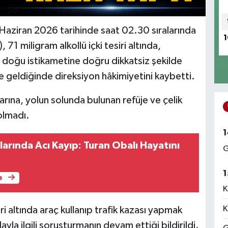
 Haziran 2026 tarihinde saat 02.30 sıralarında
1
1 miligram alkollü içki tesiri altında,
 doğu istikametine doğru dikkatsiz şekilde
 geldiğinde direksiyon hâkimiyetini kaybetti.
rına, yolun solunda bulunan refüje ve çelik
olmadı.
1
larında Acı Kayıp: Turan Obalı Hayatını
G
1
e
K
K
ri altında araç kullanıp trafik kazası yapmak
ayla ilgili soruşturmanın devam ettiği bildirildi.