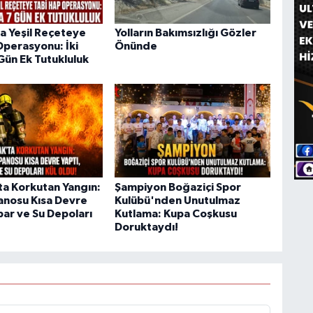
a Yeşil Reçeteye
Yolların Bakımsızlığı Gözler
Operasyonu: İki
Önünde
Gün Ek Tutukluluk
ta Korkutan Yangın:
Şampiyon Boğaziçi Spor
Panosu Kısa Devre
Kulübü'nden Unutulmaz
bar ve Su Depoları
Kutlama: Kupa Coşkusu
Doruktaydı!