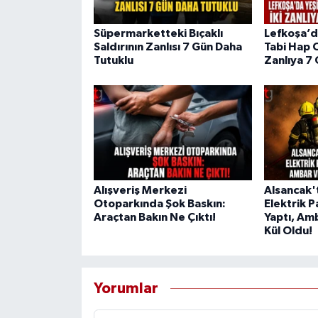
Süpermarketteki Bıçaklı
Lefkoşa’d
Saldırının Zanlısı 7 Gün Daha
Tabi Hap 
Tutuklu
Zanlıya 7 
Alışveriş Merkezi
Alsancak'
Otoparkında Şok Baskın:
Elektrik 
Araçtan Bakın Ne Çıktı!
Yaptı, Am
Kül Oldu!
Yorumlar