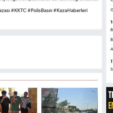
G
G
zası #KKTC #PolisBasın #KazaHaberleri
1
B
B
A
1
S