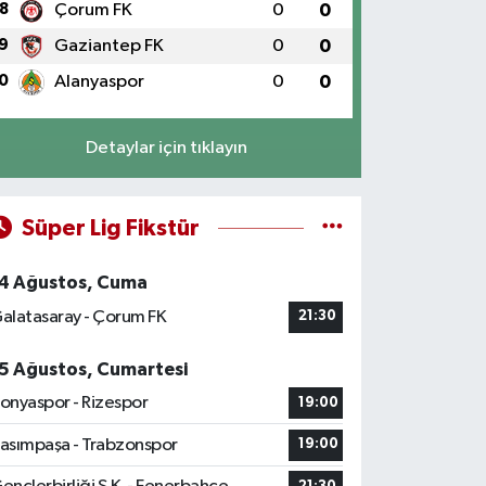
8
Çorum FK
0
0
9
Gaziantep FK
0
0
0
Alanyaspor
0
0
Detaylar için tıklayın
Süper Lig Fikstür
4 Ağustos, Cuma
alatasaray - Çorum FK
21:30
5 Ağustos, Cumartesi
onyaspor - Rizespor
19:00
asımpaşa - Trabzonspor
19:00