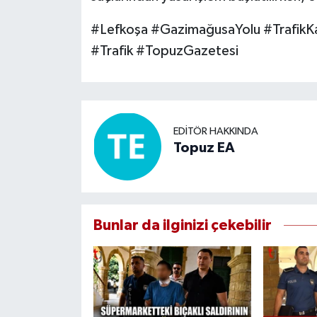
#Lefkoşa #GazimağusaYolu #TrafikKa
#Trafik #TopuzGazetesi
EDITÖR HAKKINDA
Topuz EA
Bunlar da ilginizi çekebilir