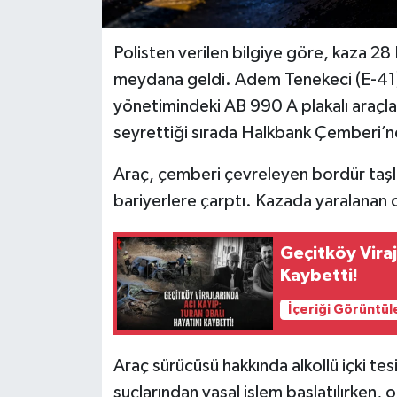
Polisten verilen bilgiye göre, kaza 28
meydana geldi. Adem Tenekeci (E-41), 7
yönetimindeki AB 990 A plakalı araçla
seyrettiği sırada Halkbank Çemberi’ne
Araç, çemberi çevreleyen bordür taşla
bariyerlere çarptı. Kazada yaralanan 
Geçitköy Viraj
Kaybetti!
İçeriği Görüntül
Araç sürücüsü hakkında alkollü içki tesi
suçlarından yasal işlem başlatılırken, ol