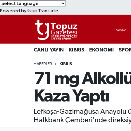
Powered by
Translate
KIBRIS
Lefkoşa Nöbetçi Eczaneler
DÜNYA
Lefkoşa Hava Durumu
CANLI YAYIN
KIBRIS
EKONOMİ
SPO
EKONOMİ
Lefkoşa Trafik Yoğunluk Haritası
HABERLER
KIBRIS
MAGAZİN
Süper Lig Puan Durumu ve Fikstür
71 mg Alkoll
SAĞLIK
Tüm Manşetler
Kaza Yaptı
SPOR
Son Dakika Haberleri
Lefkoşa-Gazimağusa Anayolu üzer
TEKNOLOJİ
Haber Arşivi
Halkbank Çemberi’nde direksiy
TÜRKİYE