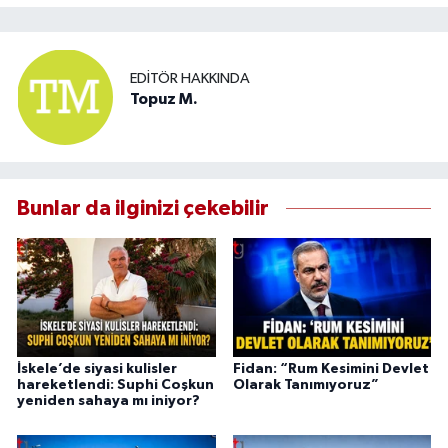
EDITÖR HAKKINDA
Topuz M.
Bunlar da ilginizi çekebilir
İskele’de siyasi kulisler
Fidan: “Rum Kesimini Devlet
hareketlendi: Suphi Coşkun
Olarak Tanımıyoruz”
yeniden sahaya mı iniyor?