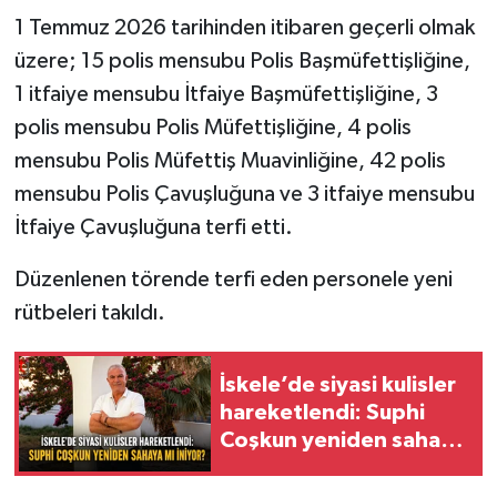
1 Temmuz 2026 tarihinden itibaren geçerli olmak
üzere; 15 polis mensubu Polis Başmüfettişliğine,
1 itfaiye mensubu İtfaiye Başmüfettişliğine, 3
polis mensubu Polis Müfettişliğine, 4 polis
mensubu Polis Müfettiş Muavinliğine, 42 polis
mensubu Polis Çavuşluğuna ve 3 itfaiye mensubu
İtfaiye Çavuşluğuna terfi etti.
Düzenlenen törende terfi eden personele yeni
rütbeleri takıldı.
İskele’de siyasi kulisler
hareketlendi: Suphi
Coşkun yeniden sahaya
mı iniyor?