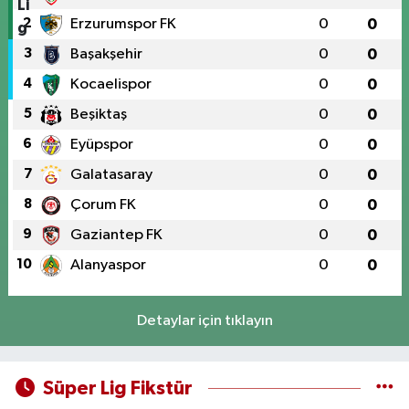
2
Erzurumspor FK
0
0
3
Başakşehir
0
0
4
Kocaelispor
0
0
5
Beşiktaş
0
0
6
Eyüpspor
0
0
7
Galatasaray
0
0
8
Çorum FK
0
0
9
Gaziantep FK
0
0
10
Alanyaspor
0
0
Detaylar için tıklayın
Süper Lig Fikstür