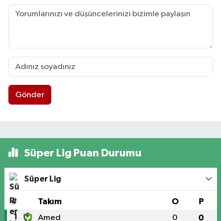
Gönder
Süper Lig Puan Durumu
Süper Lig
#
Takım
O
P
1
Amed
0
0