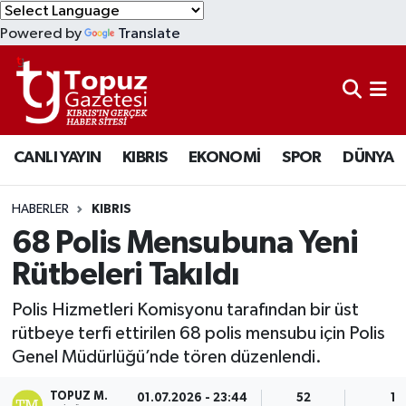
Powered by
Translate
KIBRIS
Lefkoşa Nöbetçi Eczaneler
DÜNYA
Lefkoşa Hava Durumu
CANLI YAYIN
KIBRIS
EKONOMİ
SPOR
DÜNYA
EKONOMİ
Lefkoşa Trafik Yoğunluk Haritası
MAGAZİN
Süper Lig Puan Durumu ve Fikstür
HABERLER
KIBRIS
68 Polis Mensubuna Yeni
SAĞLIK
Tüm Manşetler
Rütbeleri Takıldı
SPOR
Son Dakika Haberleri
Polis Hizmetleri Komisyonu tarafından bir üst
rütbeye terfi ettirilen 68 polis mensubu için Polis
TEKNOLOJİ
Haber Arşivi
Genel Müdürlüğü’nde tören düzenlendi.
TÜRKİYE
TOPUZ M.
01.07.2026 - 23:44
52
1 