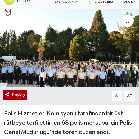
EDITÖR
YAYINLANMA
GÖSTERIM
OKUNMA 
Paylaş
-
+
A
A
Polis Hizmetleri Komisyonu tarafından bir üst
rütbeye terfi ettirilen 68 polis mensubu için Polis
Genel Müdürlüğü’nde tören düzenlendi.