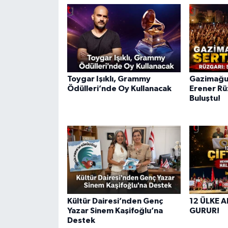
Toygar Işıklı, Grammy
Gazimağu
Ödülleri’nde Oy Kullanacak
Erener Rü
Buluştu!
Kültür Dairesi’nden Genç
12 ÜLKE 
Yazar Sinem Kaşifoğlu’na
GURUR!
Destek