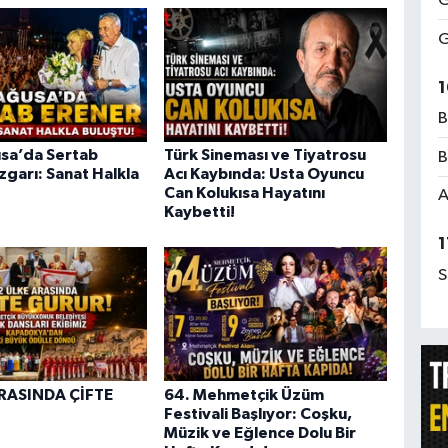
G
G
1
B
sa’da Sertab
Türk Sineması ve Tiyatrosu
B
zgarı: Sanat Halkla
Acı Kaybında: Usta Oyuncu
Can Kolukısa Hayatını
A
Kaybetti!
1
S
ARASINDA ÇİFTE
64. Mehmetçik Üzüm
Festivali Başlıyor: Coşku,
Müzik ve Eğlence Dolu Bir