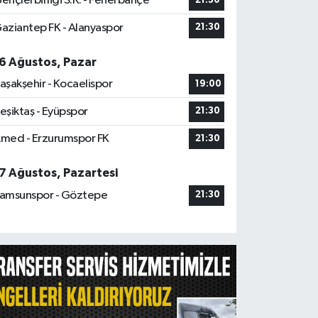
ençlerbirliği S.K. - Fenerbahçe
21:30
aziantep FK - Alanyaspor
21:30
6 Ağustos, Pazar
aşakşehir - Kocaelispor
19:00
eşiktaş - Eyüpspor
21:30
med - Erzurumspor FK
21:30
7 Ağustos, Pazartesi
amsunspor - Göztepe
21:30