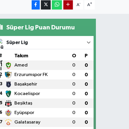
-
+
A
A
Süper Lig Puan Durumu
Süper Lig
#
Takım
O
P
1
Amed
0
0
2
Erzurumspor FK
0
0
3
Başakşehir
0
0
4
Kocaelispor
0
0
5
Beşiktaş
0
0
6
Eyüpspor
0
0
7
Galatasaray
0
0