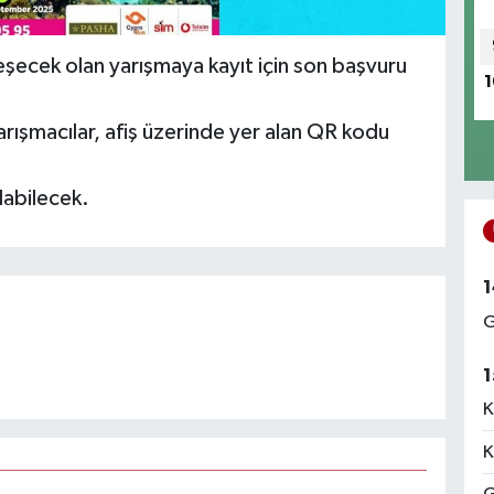
leşecek olan yarışmaya kayıt için son başvuru
1
 yarışmacılar, afiş üzerinde yer alan QR kodu
labilecek.
1
G
1
K
K