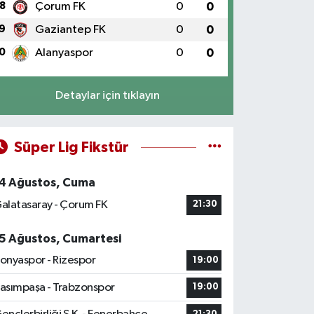
8
Çorum FK
0
0
9
Gaziantep FK
0
0
0
Alanyaspor
0
0
Detaylar için tıklayın
Süper Lig Fikstür
4 Ağustos, Cuma
alatasaray - Çorum FK
21:30
5 Ağustos, Cumartesi
onyaspor - Rizespor
19:00
asımpaşa - Trabzonspor
19:00