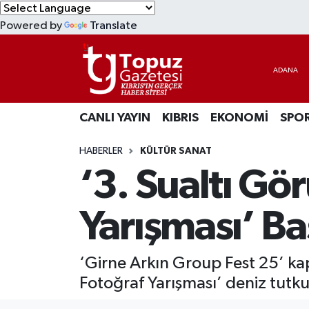
Powered by
Translate
KIBRIS
Lefkoşa Nöbetçi Eczaneler
DÜNYA
Lefkoşa Hava Durumu
CANLI YAYIN
KIBRIS
EKONOMİ
SPO
EKONOMİ
Lefkoşa Trafik Yoğunluk Haritası
HABERLER
KÜLTÜR SANAT
MAGAZİN
Süper Lig Puan Durumu ve Fikstür
‘3. Sualtı Gö
SAĞLIK
Tüm Manşetler
Yarışması’ Ba
SPOR
Son Dakika Haberleri
‘Girne Arkın Group Fest 25’ ka
TEKNOLOJİ
Haber Arşivi
Fotoğraf Yarışması’ deniz tutkun
TÜRKİYE