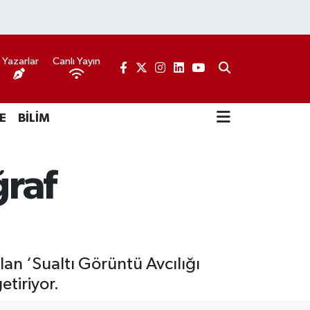
Yazarlar
Canlı Yayın
E
BİLİM
ğraf
an ‘Sualtı Görüntü Avcılığı
etiriyor.