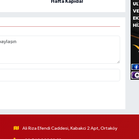
Hafta Kapıda!
Ali Riza Efendi Caddesi, Kabakci 2 Apt, Ortaköy